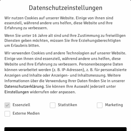
Datenschutzeinstellungen
Wir nutzen Cookies auf unserer Website. Einige von ihnen sind
essenziell, während andere uns helfen, diese Website und Ihre
Erfahrung zu verbessern.
Wenn Sie unter 16 Jahre alt sind und Ihre Zustimmung zu freiwilligen
Diensten geben möchten, müssen Sie Ihre Erziehungsberechtigten
HERZOG ARCHIV 2014
um Erlaubnis bitten.
Wir sind voller Freude und wurden bei herrlichem Wetter Fußball-
Wir verwenden Cookies und andere Technologien auf unserer Website.
Weltmeister. Verliebt in den Rausch des Spiels ging der HERZOG in die Luft
Einige von ihnen sind essenziell, während andere uns helfen, diese
Website und Ihre Erfahrung zu verbessern.
Personenbezogene Daten
und schwebte verliebt auf Wolke Sieben. Ein Versprechen für die Zukunft:
können verarbeitet werden (z. B. IP-Adressen), z. B. für personalisierte
“Mensch Puppe, wir bekommen einen Junior.“
Anzeigen und Inhalte oder Anzeigen- und Inhaltsmessung.
Weitere
Informationen über die Verwendung Ihrer Daten finden Sie in unserer
Datenschutzerklärung
.
Sie können Ihre Auswahl jederzeit unter
Einstellungen
widerrufen oder anpassen.
Datenschutzeinstellungen
Essenziell
Statistiken
Marketing
Externe Medien