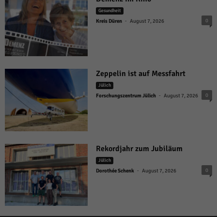
Gesundheit
-
0
Kreis Düren
August 7, 2026
Zeppelin ist auf Messfahrt
Jülich
-
0
Forschungszentrum Jülich
August 7, 2026
Rekordjahr zum Jubiläum
Jülich
-
0
Dorothée Schenk
August 7, 2026