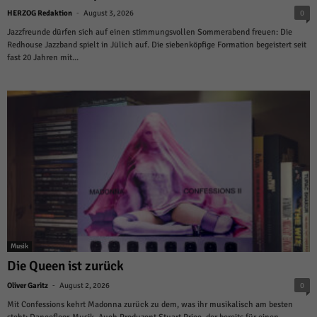
weitere Informationen anzeigen lassen und so nur bestimmte Cookies
-
auswählen.
HERZOG Redaktion
August 3, 2026
0
Jazzfreunde dürfen sich auf einen stimmungsvollen Sommerabend freuen: Die
Alle akzeptieren
Speichern und weiter
Redhouse Jazzband spielt in Jülich auf. Die siebenköpfige Formation begeistert seit
fast 20 Jahren mit...
Zurück
Datenschutzeinstellungen
Essenziell (1)
Essenzielle Cookies ermöglichen grundlegende Funktionen und sind für die
einwandfreie Funktion der Website erforderlich.
Cookie-Informationen anzeigen
Sta
Statistiken (1)
Statistik Cookies erfassen Informationen anonym. Diese Informationen helfen
uns zu verstehen, wie unsere Besucher unsere Website nutzen.
Cookie-Informationen anzeigen
Musik
Die Queen ist zurück
Mar
Marketing (1)
-
Oliver Garitz
August 2, 2026
0
Marketing-Cookies werden von Drittanbietern oder Publishern verwendet,
Mit Confessions kehrt Madonna zurück zu dem, was ihr musikalisch am besten
um personalisierte Werbung anzuzeigen. Sie tun dies, indem sie Besucher