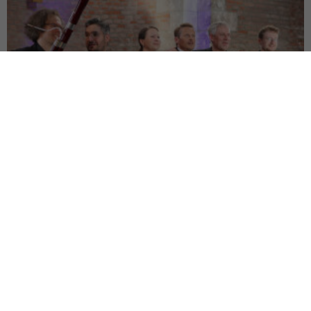
Hintergrund
Chronologie zum Ensemble Opus 45
-
Praktikanten
Juni 12, 2026
0
2026, 5. Juni Das Dutzend ist voll: Ensemble Opus 45 im Podcast Opus 45 und
Roman Knižka sind im Podcast des HERZOGs zu Gast und plaudern...