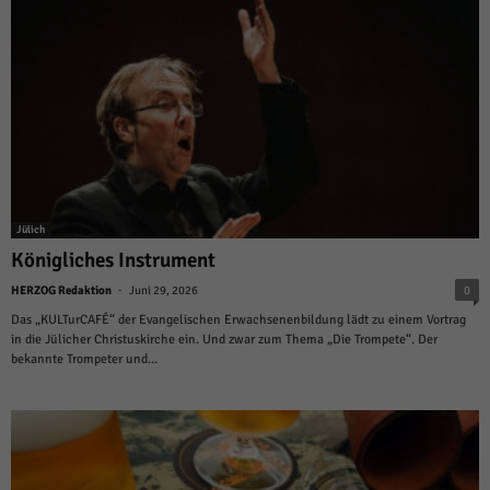
Jülich
Königliches Instrument
-
HERZOG Redaktion
Juni 29, 2026
0
Das „KULTurCAFÉ“ der Evangelischen Erwachsenenbildung lädt zu einem Vortrag
in die Jülicher Christuskirche ein. Und zwar zum Thema „Die Trompete“. Der
bekannte Trompeter und...