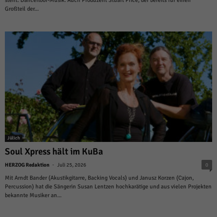
steht: Dancefloor-Musik. Auch Produzent Stuart Price, der bereits für einen
über Websites hinweg verfolgen.
Großteil der...
Cookie-Informationen anzeigen
Ext
Externe Medien (6)
Inhalte von Videoplattformen und Social-Media-Plattformen werden
standardmäßig blockiert. Wenn Cookies von externen Medien akzeptiert
werden, bedarf der Zugriff auf diese Inhalte keiner manuellen Einwilligung
mehr.
Cookie-Informationen anzeigen
Datenschutzerklärung
Impressum
powered by Borlabs Cookie
Jülich
Soul Xpress hält im KuBa
-
HERZOG Redaktion
Juli 25, 2026
0
Mit Arndt Bander (Akustikgitarre, Backing Vocals) und Janusz Korzen (Cajon,
Percussion) hat die Sängerin Susan Lentzen hochkarätige und aus vielen Projekten
bekannte Musiker an...