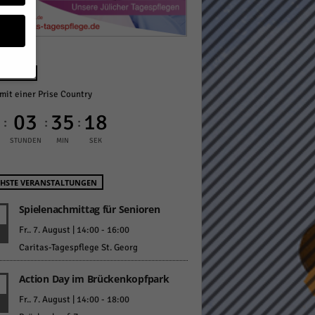
NÄCHST
mit einer Prise Country
geben
0
03
35
17
:
:
:
 ihnen
STUNDEN
MIN
SEK
n), z.
HSTE VERANSTALTUNGEN
Spielenachmittag für Senioren
gen
Fr.. 7. August | 14:00
-
16:00
Caritas-Tagespflege St. Georg
Action Day im Brückenkopfpark
Zurück
Fr.. 7. August | 14:00
-
18:00