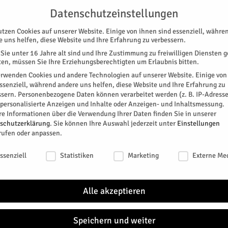
UNTERSTÜTZEN
KONTAKT
DATENSCHUTZ
IMPRESSUM
Datenschutzeinstellungen
utzen Cookies auf unserer Website. Einige von ihnen sind essenziell, währe
e uns helfen, diese Website und Ihre Erfahrung zu verbessern.
Sie unter 16 Jahre alt sind und Ihre Zustimmung zu freiwilligen Diensten 
en, müssen Sie Ihre Erziehungsberechtigten um Erlaubnis bitten.
erwenden Cookies und andere Technologien auf unserer Website. Einige von
essenziell, während andere uns helfen, diese Website und Ihre Erfahrung zu
ssern.
Personenbezogene Daten können verarbeitet werden (z. B. IP-Adresse
SPEZIAL
E-PAPER
KINO
GALERIE
TERM
r personalisierte Anzeigen und Inhalte oder Anzeigen- und Inhaltsmessung.
re Informationen über die Verwendung Ihrer Daten finden Sie in unserer
schutzerklärung
.
Sie können Ihre Auswahl jederzeit unter
Einstellungen
rufen oder anpassen.
schutzeinstellungen
ssenziell
Statistiken
Marketing
Externe Me
den.
Alle akzeptieren
ankenhaus
Speichern und weiter
itter