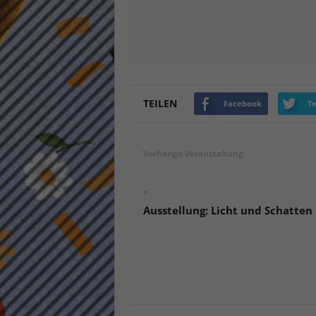
keine
powe
TEILEN
Facebook
Tw
Vorherige Veranstaltung
«
Ausstellung: Licht und Schatten