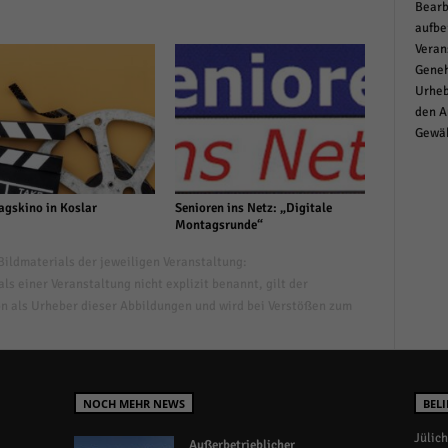
Bearb
aufbe
Veran
Geneh
Urheb
den A
Gewäh
agskino in Koslar
Senioren ins Netz: „Digitale
Montagsrunde“
ildmaterials der jeweiligen Veranstaltung:
s einer Veranstaltung nicht explizit benannt, gilt der
n als Urheber dieser Abbildungen und wird bei Verstößen zum
NOCH MEHR NEWS
BELI
Jülich
Außerbetrieblicher