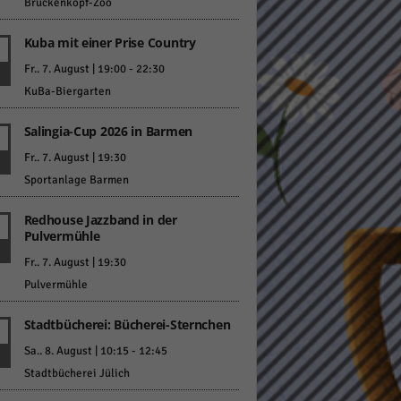
Brückenkopf-Zoo
Kuba mit einer Prise Country
Fr.. 7. August | 19:00
-
22:30
KuBa-Biergarten
Salingia-Cup 2026 in Barmen
Statistiken
Fr.. 7. August | 19:30
hen,
Sportanlage Barmen
Redhouse Jazzband in der
Pulvermühle
Marketing
Fr.. 7. August | 19:30
rte
Pulvermühle
Stadtbücherei: Bücherei-Sternchen
Externe Medien
Sa.. 8. August | 10:15
-
12:45
Stadtbücherei Jülich
ert.