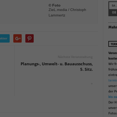
r manuellen Einwilligung mehr.
© Foto
SA.
ZieL.media / Christoph
Cookie-Informationen anzeigen
08
Lammertz
Datenschutzerklärung
Im
red by Borlabs Cookie
Mehr
itter
TER
Veran
Nächste Veranstaltung
koste
Planungs-, Umwelt- u. Bauausschuss,
Wir f
5. Sitz.
frühz
eintr
termi
»
unse
der P
bis z
Der H
unver
Fotos