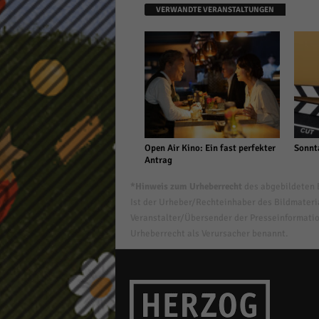
VERWANDTE VERANSTALTUNGEN
Open Air Kino: Ein fast perfekter
Sonnt
Antrag
*Hinweis zum Urheberrecht
des abgebildeten B
Ist der Urheber/Rechteinhaber des Bildmaterial
Veranstalter/Übersender der Presseinformatio
Urheberrecht als Verursacher benannt.