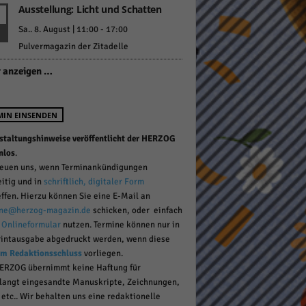
Ausstellung: Licht und Schatten
Sa.. 8. August | 11:00
-
17:00
Pulvermagazin der Zitadelle
pressum
 anzeigen …
MIN EINSENDEN
staltungshinweise veröffentlicht der HERZOG
nlos
.
reuen uns, wenn Terminankündigungen
eitig und in
schriftlich, digitaler Form
effen. Hierzu können Sie eine E-Mail an
ne@herzog-magazin.de
schicken, oder einfach
r
Onlineformular
nutzen. Termine können nur in
rintausgabe abgedruckt werden, wenn diese
um Redaktionsschluss
vorliegen.
ERZOG übernimmt keine Haftung für
langt eingesandte Manuskripte, Zeichnungen,
 etc.. Wir behalten uns eine redaktionelle