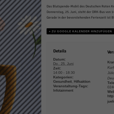
Daten
Das Blutspende-Mobil des Deutschen Roten Kr
Ess
Donnerstag, 25. Juni, steht der DRK-Bus von 1
Essen
Gerade in der bevorstehenden Ferienzeit ist 
Funkt
+ ZU GOOGLE KALENDER HINZUFÜGEN
Stat
Stati
Details
Ver
wie u
Datum:
Kra
Do.. 25. Juni
Kur
Zeit:
Mar
14:00 - 18:30
Jüli
Kategorien:
Deu
Marke
Gesundheit
,
Hilfsaktion
Tel
Werbu
Veranstaltung-Tags:
024
Infotainment
Web
htt
Ext
juel
Inhal
Wenn 