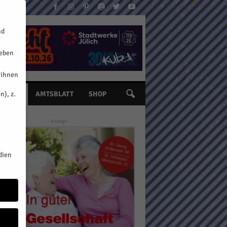
nd
geben
 ihnen
n), z.
INE
AMTSBLATT
SHOP
- Anzeige -
dien