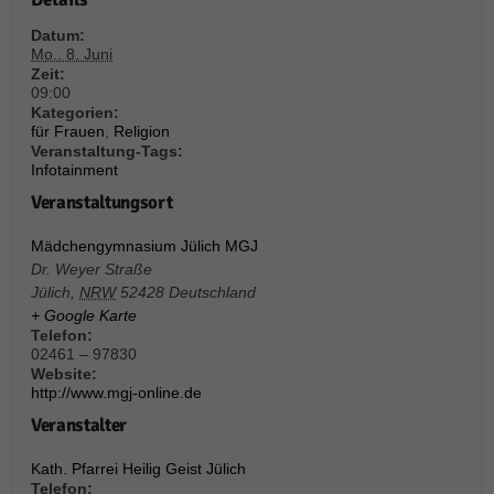
über Websites hinweg verfolgen.
Cookie-Informationen anzeigen
Datum:
Mo.. 8. Juni
Ext
Zeit:
Externe Medien (6)
09:00
Kategorien:
Inhalte von Videoplattformen und Social-Media-Plattformen werden
für Frauen
,
Religion
standardmäßig blockiert. Wenn Cookies von externen Medien akzeptiert
Veranstaltung-Tags:
werden, bedarf der Zugriff auf diese Inhalte keiner manuellen Einwilligung
Infotainment
mehr.
Veranstaltungsort
Cookie-Informationen anzeigen
Datenschutzerklärung
Impressum
powered by Borlabs Cookie
Mädchengymnasium Jülich MGJ
Dr. Weyer Straße
Jülich
,
NRW
52428
Deutschland
+ Google Karte
Telefon:
02461 – 97830
Website:
http://www.mgj-online.de
Veranstalter
Kath. Pfarrei Heilig Geist Jülich
Telefon: