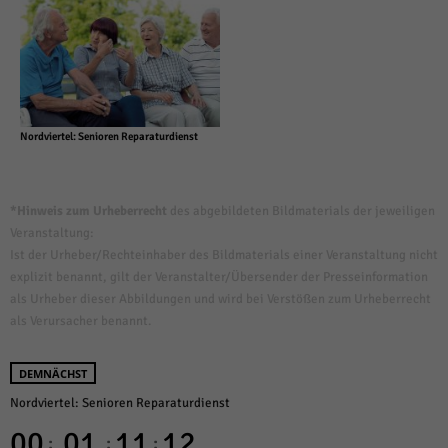
Nordviertel: Senioren Reparaturdienst
*Hinweis zum Urheberrecht
des abgebildeten Bildmaterials der jeweiligen
Veranstaltung:
Ist der Urheber/Rechteinhaber des Bildmaterials einer Veranstaltung nicht
explizit benannt, gilt der Veranstalter/Übersender der Presseinformation
als Urheber dieser Abbildungen und wird bei Verstößen zum Urheberrecht
als Verursacher benannt.
DEMNÄCHST
Nordviertel: Senioren Reparaturdienst
00
01
11
12
:
:
: