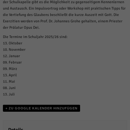
weitere Informationen anzeigen lassen und so nur bestimmte Cookies
der Schulkapelle gibt es die Möglichkeit zu gegenseitigem Kennenlernen
auswählen.
und Austausch. Ein Impulsvortrag oder Workshop mit praktischen Tipps für
die Vertiefung des Glaubens beschließt die kurze Auszeit mit Gott. Die
Alle akzeptieren
Speichern und weiter
Exerzitien werden von Prof. Dr. Johannes Grohe gehalten, einem Priester
der Prälatur Opus Dei.
Zurück
Datenschutzeinstellungen
Die Termine im Schuljahr 2025/26 sind:
Essenziell (1)
13. Oktober
10. November
Essenzielle Cookies ermöglichen grundlegende Funktionen und sind für die
einwandfreie Funktion der Website erforderlich.
12. Januar
09. Februar
Cookie-Informationen anzeigen
09. März
Sta
Statistiken (1)
13. April
11. Mai
Statistik Cookies erfassen Informationen anonym. Diese Informationen helfen
08. Juni
uns zu verstehen, wie unsere Besucher unsere Website nutzen.
13. Juli
Cookie-Informationen anzeigen
+ ZU GOOGLE KALENDER HINZUFÜGEN
Mar
Marketing (1)
Marketing-Cookies werden von Drittanbietern oder Publishern verwendet,
um personalisierte Werbung anzuzeigen. Sie tun dies, indem sie Besucher
Details