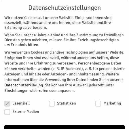
Datenschutzeinstellungen
Wir nutzen Cookies auf unserer Website. Einige von ihnen sind
essenziell, während andere uns helfen, diese Website und Ihre
Erfahrung zu verbessern.
Wenn Sie unter 16 Jahre alt sind und Ihre Zustimmung zu freiwilligen
Start
Diensten geben möchten, müssen Sie Ihre Erziehungsberechtigten
um Erlaubnis bitten.
« Alle Veranstaltungen
Wir verwenden Cookies und andere Technologien auf unserer Website.
Einige von ihnen sind essenziell, während andere uns helfen, diese
Website und Ihre Erfahrung zu verbessern.
Personenbezogene Daten
Diese Veranstaltung hat bereits stattgefunden.
können verarbeitet werden (z. B. IP-Adressen), z. B. für personalisierte
Anzeigen und Inhalte oder Anzeigen- und Inhaltsmessung.
Weitere
Informationen über die Verwendung Ihrer Daten finden Sie in unserer
Für Frauen: Kleine Auszeit mit
Datenschutzerklärung
.
Sie können Ihre Auswahl jederzeit unter
Einstellungen
widerrufen oder anpassen.
Gott
Datenschutzeinstellungen
Essenziell
Statistiken
Marketing
Facebook
Twitter
Externe Medien