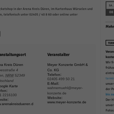
r manuellen Einwilligung mehr.
SA.
Ticketshop in der Arena Kreis Düren, im Kartenhaus Würselen und
Cookie-Informationen anzeigen
08
n, telefonisch unter 02405 / 40 8 60 oder online unter
Datenschutzerklärung
Im
red by Borlabs Cookie
Mehr
TER
Veran
anstaltungsort
Veranstalter
koste
Wir f
na Kreis Düren
Meyer Konzerte GmbH &
frühz
pesstraße 4
Co. KG
eintr
Telefon:
en
,
NRW
52349
termi
02405 499 50 21
tschland
E-Mail:
unse
oogle Karte
wahnemuehl@meyer-
der P
efon:
konzerte.de
bis z
1 2216100
Website:
site:
Der H
www.meyer-konzerte.de
.arenakreisdueren.d
unver
Fotos