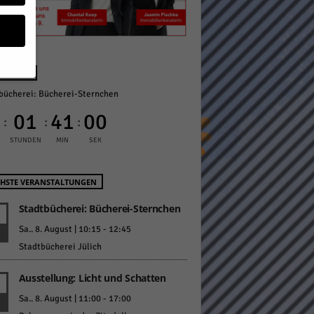
NÄCHST
bücherei: Bücherei-Sternchen
geben
0
01
40
59
:
:
:
 ihnen
STUNDEN
MIN
SEK
n), z.
HSTE VERANSTALTUNGEN
Stadtbücherei: Bücherei-Sternchen
gen
Sa.. 8. August | 10:15
-
12:45
Stadtbücherei Jülich
Ausstellung: Licht und Schatten
Zurück
Sa.. 8. August | 11:00
-
17:00