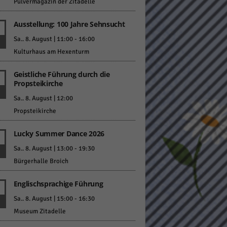
Pulvermagazin der Zitadelle
Ausstellung: 100 Jahre Sehnsucht
Sa.. 8. August | 11:00
-
16:00
Kulturhaus am Hexenturm
Geistliche Führung durch die
Statistiken
Propsteikirche
hen,
Sa.. 8. August | 12:00
Propsteikirche
Lucky Summer Dance 2026
Marketing
Sa.. 8. August | 13:00
-
19:30
rte
Bürgerhalle Broich
Englischsprachige Führung
Externe Medien
Sa.. 8. August | 15:00
-
16:30
Museum Zitadelle
ert.