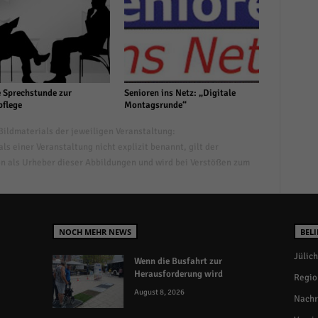
 Sprechstunde zur
Senioren ins Netz: „Digitale
pflege
Montagsrunde“
ildmaterials der jeweiligen Veranstaltung:
s einer Veranstaltung nicht explizit benannt, gilt der
n als Urheber dieser Abbildungen und wird bei Verstößen zum
NOCH MEHR NEWS
BELI
Jülich
Wenn die Busfahrt zur
Herausforderung wird
Regio
August 8, 2026
Nachr