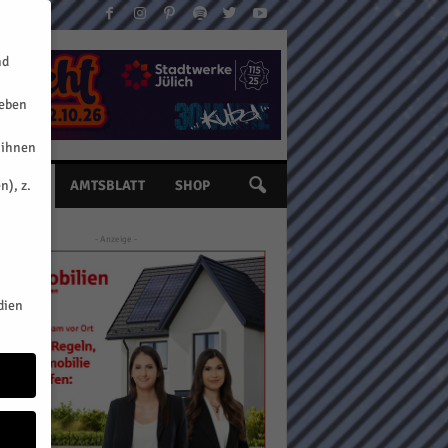
nd
geben
 ihnen
n), z.
INE
AMTSBLATT
SHOP
- Anzeige -
dien