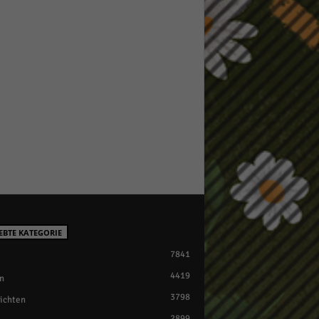
EBTE KATEGORIE
7841
4419
n
3798
ichten
2899