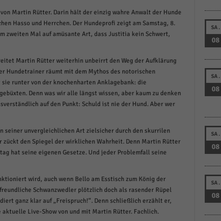
schutzeinstellungen
von Martin Rütter. Darin hält der einzig wahre Anwalt der Hunde
enziell (1)
schen Hasso und Herrchen. Der Hundeprofi zeigt am Samstag, 8.
SA.
zielle Cookies ermöglichen grundlegende Funktionen und sind für die einwandfreie
um zweiten Mal auf amüsante Art, dass Justitia kein Schwert,
08
ion der Website erforderlich.
Cookie-Informationen anzeigen
eitet Martin Rütter weiterhin unbeirrt den Weg der Aufklärung
ter Hundetrainer räumt mit dem Mythos des notorischen
istiken (1)
SA.
lt sie runter von der knochenharten Anklagebank: die
08
stik Cookies erfassen Informationen anonym. Diese Informationen helfen uns zu verste
ebüxten. Denn was wir alle längst wissen, aber kaum zu denken
nsere Besucher unsere Website nutzen.
verständlich auf den Punkt: Schuld ist nie der Hund. Aber wer
Cookie-Informationen anzeigen
in seiner unvergleichlichen Art zielsicher durch den skurrilen
keting (1)
SA.
zückt den Spiegel der wirklichen Wahrheit. Denn Martin Rütter
08
tag hat seine eigenen Gesetze. Und jeder Problemfall seine
ting-Cookies werden von Drittanbietern oder Publishern verwendet, um personalisie
ng anzuzeigen. Sie tun dies, indem sie Besucher über Websites hinweg verfolgen.
Cookie-Informationen anzeigen
tioniert wird, auch wenn Bello am Esstisch zum König der
SA.
 freundliche Schwanzwedler plötzlich doch als rasender Rüpel
erne Medien (6)
08
diert ganz klar auf „Freispruch!“. Denn schließlich erzählt er,
e aktuelle Live-Show von und mit Martin Rütter. Fachlich.
te von Videoplattformen und Social-Media-Plattformen werden standardmäßig blocki
Cookies von externen Medien akzeptiert werden, bedarf der Zugriff auf diese Inhalte