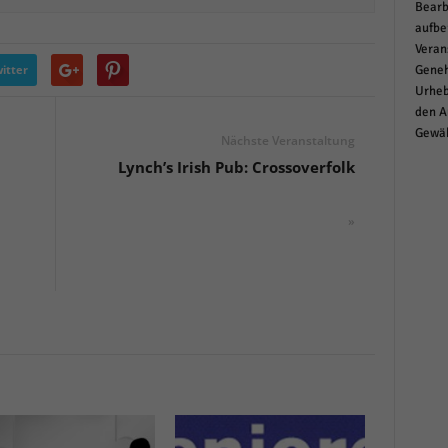
Bearb
aufbe
Veran
itter
Geneh
Urheb
den A
Gewäh
Nächste Veranstaltung
Lynch’s Irish Pub: Crossoverfolk
»