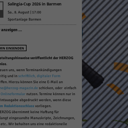
Salingia-Cup 2026 in Barmen
Sa.. 8. August | 17:00
Sportanlage Barmen
pressum
 anzeigen …
MIN EINSENDEN
staltungshinweise veröffentlicht der HERZOG
nlos
.
reuen uns, wenn Terminankündigungen
eitig und in
schriftlich, digitaler Form
effen. Hierzu können Sie eine E-Mail an
ne@herzog-magazin.de
schicken, oder einfach
r
Onlineformular
nutzen. Termine können nur in
rintausgabe abgedruckt werden, wenn diese
um Redaktionsschluss
vorliegen.
ERZOG übernimmt keine Haftung für
langt eingesandte Manuskripte, Zeichnungen,
 etc.. Wir behalten uns eine redaktionelle