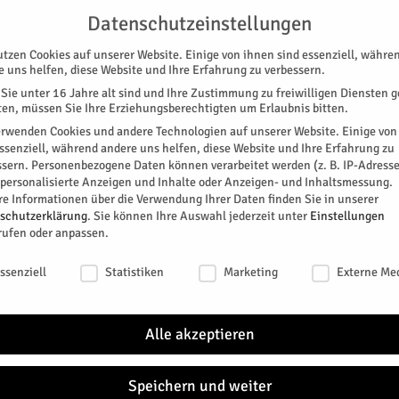
G
UNTERSTÜTZEN
KONTAKT
DATENSCHUTZ
IMPRESSUM
Datenschutzeinstellungen
utzen Cookies auf unserer Website. Einige von ihnen sind essenziell, währe
e uns helfen, diese Website und Ihre Erfahrung zu verbessern.
Sie unter 16 Jahre alt sind und Ihre Zustimmung zu freiwilligen Diensten 
en, müssen Sie Ihre Erziehungsberechtigten um Erlaubnis bitten.
erwenden Cookies und andere Technologien auf unserer Website. Einige von
essenziell, während andere uns helfen, diese Website und Ihre Erfahrung zu
ssern.
Personenbezogene Daten können verarbeitet werden (z. B. IP-Adresse
SPEZIAL
E-PAPER
KINO
GALERIE
TERM
r personalisierte Anzeigen und Inhalte oder Anzeigen- und Inhaltsmessung.
re Informationen über die Verwendung Ihrer Daten finden Sie in unserer
schutzerklärung
.
Sie können Ihre Auswahl jederzeit unter
Einstellungen
rufen oder anpassen.
schutzeinstellungen
ssenziell
Statistiken
Marketing
Externe Me
den.
Alle akzeptieren
ütter in der Düren-Arena
Speichern und weiter
itter