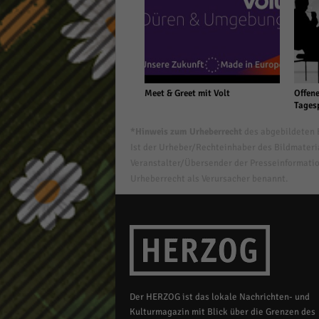
Meet & Greet mit Volt
Offene
Tages
*Hinweis zum Urheberrecht
des abgebildeten B
Ist der Urheber/Rechteinhaber des Bildmaterial
Veranstalter/Übersender der Presseinformatio
Urheberrecht als Verursacher benannt.
Der HERZOG ist das lokale Nachrichten- und
Kulturmagazin mit Blick über die Grenzen des