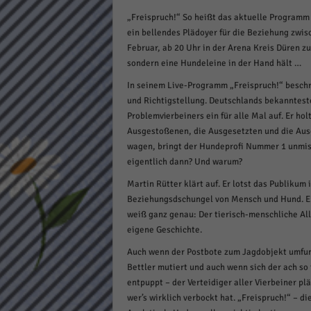
Daten
„Freispruch!“ So heißt das aktuelle Programm 
Ess
ein bellendes Plädoyer für die Beziehung zwi
Essen
Februar, ab 20 Uhr in der Arena Kreis Düren z
Funkt
sondern eine Hundeleine in der Hand hält …
In seinem Live-Programm „Freispruch!“ beschr
und Richtigstellung. Deutschlands bekanntes
Stat
Problemvierbeiners ein für alle Mal auf. Er ho
Stati
Ausgestoßenen, die Ausgesetzten und die Ausg
wie u
wagen, bringt der Hundeprofi Nummer 1 unmiss
eigentlich dann? Und warum?
Martin Rütter klärt auf. Er lotst das Publikum 
Mar
Beziehungsdschungel von Mensch und Hund. Er 
weiß ganz genau: Der tierisch-menschliche All
Marke
Werbu
eigene Geschichte.
Auch wenn der Postbote zum Jagdobjekt umfunk
Bettler mutiert und auch wenn sich der ach so
Ext
entpuppt – der Verteidiger aller Vierbeiner plä
wer’s wirklich verbockt hat. „Freispruch!“ – di
Inhal
Wenn 