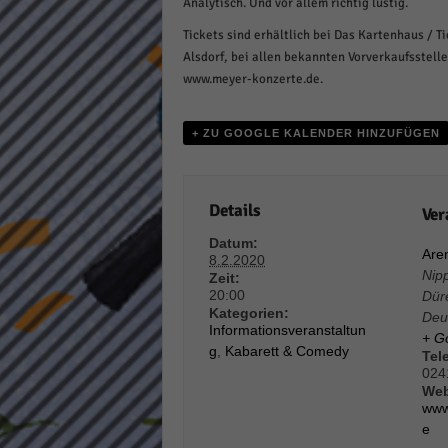
Analytisch. Und vor allem richtig lustig.
keine
Tickets sind erhältlich bei Das Kartenhaus / 
Alsdorf, bei allen bekannten Vorverkaufsstelle
powe
www.meyer-konzerte.de.
+ ZU GOOGLE KALENDER HINZUFÜGEN
Details
Ver
Datum:
Are
8.2.2020
Nip
Zeit:
20:00
Dür
Kategorien:
Deu
Informationsveranstaltun
+ G
g
,
Kabarett & Comedy
Tel
024
Web
www
e