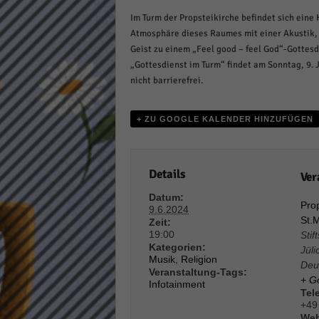
Daten
Im Turm der Propsteikirche befindet sich eine K
Ess
Atmosphäre dieses Raumes mit einer Akustik, d
Essen
Geist zu einem „Feel good – feel God“-Gottes
Funkt
„Gottesdienst im Turm“ findet am Sonntag, 9. J
nicht barrierefrei.
Stat
+ ZU GOOGLE KALENDER HINZUFÜGEN
Stati
wie u
Details
Ver
Mar
Datum:
Prop
9.6.2024
St.
Marke
Zeit:
Werbu
19:00
Stif
Kategorien:
Jüli
Musik
,
Religion
Deu
Veranstaltung-Tags:
Ext
+ G
Infotainment
Tel
+49
Inhal
Web
Wenn 