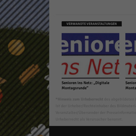
VERWANDTE VERANSTALTUNGEN
Senioren ins Netz: „Digitale
Senior
Montagsrunde“
Monta
*Hinweis zum Urheberrecht
des abgebildeten B
Ist der Urheber/Rechteinhaber des Bildmaterial
Veranstalter/Übersender der Presseinformatio
Urheberrecht als Verursacher benannt.