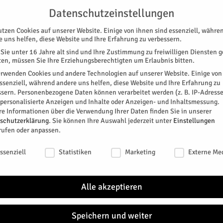
UNTERSTÜTZEN
KONTAKT
DATENSCHUTZ
IMPRESSUM
Datenschutzeinstellungen
utzen Cookies auf unserer Website. Einige von ihnen sind essenziell, währe
e uns helfen, diese Website und Ihre Erfahrung zu verbessern.
Sie unter 16 Jahre alt sind und Ihre Zustimmung zu freiwilligen Diensten 
en, müssen Sie Ihre Erziehungsberechtigten um Erlaubnis bitten.
erwenden Cookies und andere Technologien auf unserer Website. Einige von
essenziell, während andere uns helfen, diese Website und Ihre Erfahrung zu
ssern.
Personenbezogene Daten können verarbeitet werden (z. B. IP-Adresse
SPEZIAL
E-PAPER
KINO
GALERIE
TERM
r personalisierte Anzeigen und Inhalte oder Anzeigen- und Inhaltsmessung.
re Informationen über die Verwendung Ihrer Daten finden Sie in unserer
schutzerklärung
.
Sie können Ihre Auswahl jederzeit unter
Einstellungen
rufen oder anpassen.
schutzeinstellungen
ssenziell
Statistiken
Marketing
Externe Me
den.
Alle akzeptieren
: Gottesdienst im Turm
Speichern und weiter
itter