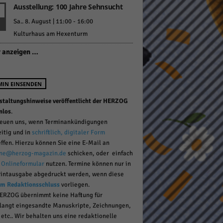
Ausstellung: 100 Jahre Sehnsucht
Sa.. 8. August | 11:00
-
16:00
Kulturhaus am Hexenturm
pressum
 anzeigen …
MIN EINSENDEN
staltungshinweise veröffentlicht der HERZOG
nlos
.
reuen uns, wenn Terminankündigungen
eitig und in
schriftlich, digitaler Form
effen. Hierzu können Sie eine E-Mail an
ne@herzog-magazin.de
schicken, oder einfach
r
Onlineformular
nutzen. Termine können nur in
rintausgabe abgedruckt werden, wenn diese
um Redaktionsschluss
vorliegen.
ERZOG übernimmt keine Haftung für
langt eingesandte Manuskripte, Zeichnungen,
 etc.. Wir behalten uns eine redaktionelle