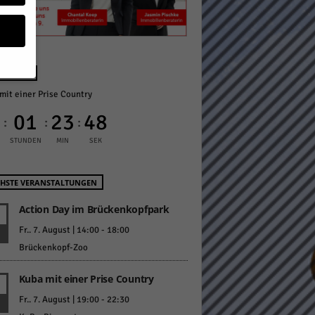
NÄCHST
mit einer Prise Country
geben
0
01
23
47
:
:
:
 ihnen
STUNDEN
MIN
SEK
n), z.
HSTE VERANSTALTUNGEN
Action Day im Brückenkopfpark
gen
Fr.. 7. August | 14:00
-
18:00
Brückenkopf-Zoo
Kuba mit einer Prise Country
Zurück
Fr.. 7. August | 19:00
-
22:30