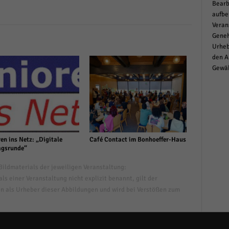
Bearb
aufbe
Veran
Geneh
Urheb
den A
Gewäh
en ins Netz: „Digitale
Café Contact im Bonhoeffer-Haus
gsrunde“
ildmaterials der jeweiligen Veranstaltung:
s einer Veranstaltung nicht explizit benannt, gilt der
n als Urheber dieser Abbildungen und wird bei Verstößen zum