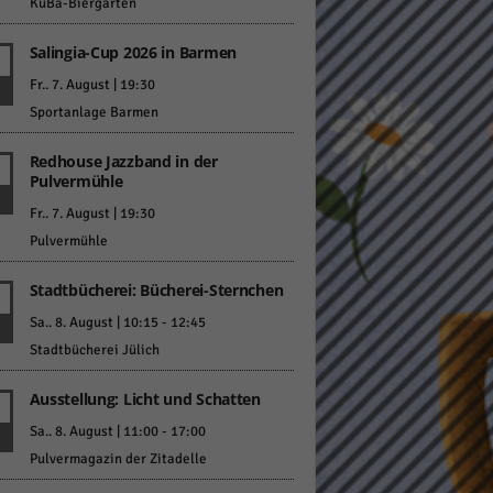
KuBa-Biergarten
Salingia-Cup 2026 in Barmen
Fr.. 7. August | 19:30
Sportanlage Barmen
Redhouse Jazzband in der
Statistiken
Pulvermühle
hen,
Fr.. 7. August | 19:30
Pulvermühle
Stadtbücherei: Bücherei-Sternchen
Marketing
Sa.. 8. August | 10:15
-
12:45
rte
Stadtbücherei Jülich
Ausstellung: Licht und Schatten
Externe Medien
Sa.. 8. August | 11:00
-
17:00
Pulvermagazin der Zitadelle
ert.