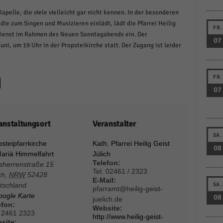
schutzeinstellungen
apelle, die viele vielleicht gar nicht kennen. In der besonderen
enziell (1)
ie zum Singen und Musizieren einlädt, lädt die Pfarrei Heilig
FR.
zielle Cookies ermöglichen grundlegende Funktionen und sind für die einwandfreie
dienst im Rahmen des Neuen Sonntagabends ein. Der
07
ion der Website erforderlich.
uni, um 19 Uhr in der Propsteikirche statt. Der Zugang ist leider
Cookie-Informationen anzeigen
istiken (1)
FR.
07
stik Cookies erfassen Informationen anonym. Diese Informationen helfen uns zu verste
nsere Besucher unsere Website nutzen.
Cookie-Informationen anzeigen
anstaltungsort
Veranstalter
keting (1)
SA.
steipfarrkirche
Kath. Pfarrei Heilig Geist
08
Mariä Himmelfahrt
Jülich
ting-Cookies werden von Drittanbietern oder Publishern verwendet, um personalisie
ng anzuzeigen. Sie tun dies, indem sie Besucher über Websites hinweg verfolgen.
Telefon:
tsherrenstraße 15
Tel. 02461 / 2323
ch
,
NRW
52428
Cookie-Informationen anzeigen
E-Mail:
tschland
SA.
pfarramt@heilig-geist-
erne Medien (6)
oogle Karte
08
juelich.de
efon:
Website:
 2461 2323
te von Videoplattformen und Social-Media-Plattformen werden standardmäßig blocki
http://www.heilig-geist-
site:
Cookies von externen Medien akzeptiert werden, bedarf der Zugriff auf diese Inhalte