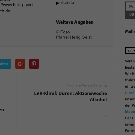
juelich.de
://www.heilig-geist-
r manuellen Einwilligung mehr.
SA.
ich.de
Cookie-Informationen anzeigen
08
Weitere Angaben
Datenschutzerklärung
Im
red by Borlabs Cookie
Mehr
© Foto
Pfarrei Heilig Geist
TER
Veran
itter
koste
Wir f
frühz
Nächste Veranstaltung
eintr
LVR-Klinik Düren: Aktionswoche
termi
Alkohol
unse
der P
en
bis z
»
Der H
unver
Fotos