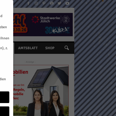
nd
geben
 ihnen
n), z.
INE
AMTSBLATT
SHOP
- Anzeige -
dien