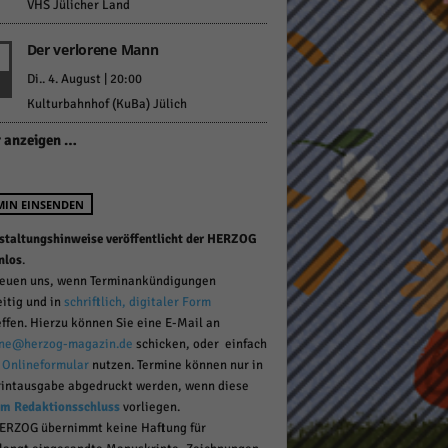
VHS Jülicher Land
Der verlorene Mann
pressum
Di.. 4. August | 20:00
Kulturbahnhof (KuBa) Jülich
 anzeigen …
MIN EINSENDEN
staltungshinweise veröffentlicht der HERZOG
nlos
.
reuen uns, wenn Terminankündigungen
eitig und in
schriftlich, digitaler Form
effen. Hierzu können Sie eine E-Mail an
ne@herzog-magazin.de
schicken, oder einfach
r
Onlineformular
nutzen. Termine können nur in
rintausgabe abgedruckt werden, wenn diese
um Redaktionsschluss
vorliegen.
ERZOG übernimmt keine Haftung für