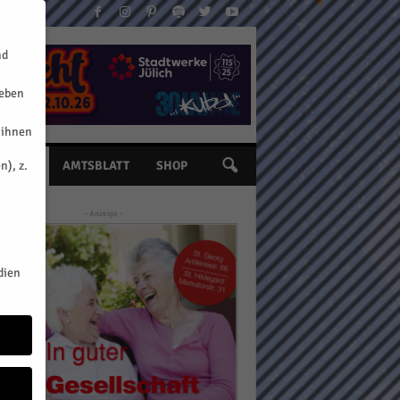
nd
geben
 ihnen
n), z.
INE
AMTSBLATT
SHOP
- Anzeige -
dien