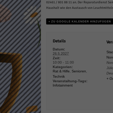
02461 / 801 88 11 an. Der Reparaturdienst Se
Daten
Haushalt wie den Austausch von Leuchtmittel
Ess
Essen
Funkt
+ ZU GOOGLE KALENDER HINZUFÜGEN
Stat
Details
Ver
Stati
Datum:
wie u
Stad
26.5.2027
Nord
Zeit:
10:00 - 11:00
Nor
Kategorien:
Jüli
Mar
Rat & Hilfe
,
Senioren
,
Deu
Technik
Marke
+ G
Veranstaltung-Tags:
Werbu
Infotainment
Ext
Inhal
Wenn 