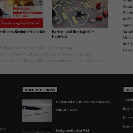
unver
Fotos
Bearb
aufbe
Veran
Geneh
ntliches Seniorenfrühstück
Karten- und Brettspiel im
Heckfeld
Urheb
den A
ildmaterials der jeweiligen Veranstaltung:
Gewäh
s einer Veranstaltung nicht explizit benannt, gilt der
n als Urheber dieser Abbildungen und wird bei Verstößen zum
NOCH MEHR NEWS
BELI
Jülich
Potenzial für Kurzentschlossene
Regio
August 4, 2026
Nachr
Verei
r's
Hofgezwitscher#45