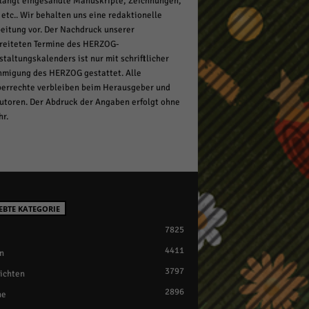
langt eingesandte Manuskripte, Zeichnungen,
 etc.. Wir behalten uns eine redaktionelle
eitung vor. Der Nachdruck unserer
reiteten Termine des HERZOG-
staltungskalenders ist nur mit schriftlicher
migung des HERZOG gestattet. Alle
errechte verbleiben beim Herausgeber und
utoren. Der Abdruck der Angaben erfolgt ohne
r.
EBTE KATEGORIE
7825
4411
n
3797
ichten
2896
ne