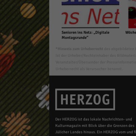
Senioren ins Netz: „Digitale
Wöche
Montagsrunde“
*Hinweis zum Urheberrecht
des abgebildeten B
Ist der Urheber/Rechteinhaber des Bildmaterial
Veranstalter/Übersender der Presseinformatio
Urheberrecht als Verursacher benannt.
Der HERZOG ist das lokale Nachrichten- und
Kulturmagazin mit Blick über die Grenzen des
Jülicher Landes hinaus. Ein HERZOG vom und fü