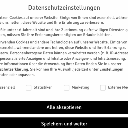
G
UNTERSTÜTZEN
KONTAKT
DATENSCHUTZ
IMPRESSUM
Datenschutzeinstellungen
utzen Cookies auf unserer Website. Einige von ihnen sind essenziell, währe
e uns helfen, diese Website und Ihre Erfahrung zu verbessern.
Sie unter 16 Jahre alt sind und Ihre Zustimmung zu freiwilligen Diensten 
en, müssen Sie Ihre Erziehungsberechtigten um Erlaubnis bitten.
erwenden Cookies und andere Technologien auf unserer Website. Einige von
essenziell, während andere uns helfen, diese Website und Ihre Erfahrung zu
ssern.
Personenbezogene Daten können verarbeitet werden (z. B. IP-Adresse
SPEZIAL
E-PAPER
KINO
GALERIE
TERM
r personalisierte Anzeigen und Inhalte oder Anzeigen- und Inhaltsmessung.
re Informationen über die Verwendung Ihrer Daten finden Sie in unserer
schutzerklärung
.
Sie können Ihre Auswahl jederzeit unter
Einstellungen
rufen oder anpassen.
schutzeinstellungen
ssenziell
Statistiken
Marketing
Externe Me
en Reparaturdienst
Alle akzeptieren
itter
Speichern und weiter