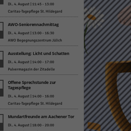
Di.. 4. August | 11:45
-
13:00
Caritas-Tagepflege St. Hildegard
AWO-Seniorennachmittag
Di.. 4. August | 13:00
-
16:30
AWO Begegnungszentrum Jülich
Statistiken
Ausstellung: Licht und Schatten
hen,
Di.. 4. August | 14:00
-
17:00
Pulvermagazin der Zitadelle
Marketing
Offene Sprechstunde zur
Tagespflege
rte
Di.. 4. August | 14:00
-
16:00
Caritas-Tagepflege St. Hildegard
Externe Medien
Mundartfreunde am Aachener Tor
Di.. 4. August | 18:00
-
20:00
ert.