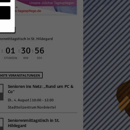
NÄCHST
renmittagstisch in St. Hildegard
geben
0
01
30
55
:
:
:
 ihnen
STUNDEN
MIN
SEK
n), z.
HSTE VERANSTALTUNGEN
Senioren ins Netz: „Rund um PC &
Co“
gen
Di.. 4. August | 10:00
-
12:00
Stadtteilzentrum Nordviertel
Zurück
Seniorenmittagstisch in St.
Hildegard