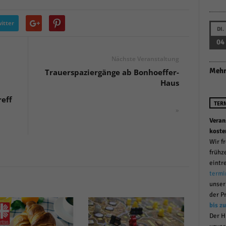
r manuellen Einwilligung mehr.
Cookie-Informationen anzeigen
itter
DI.
Datenschutzerklärung
Im
red by Borlabs Cookie
04
Nächste Veranstaltung
Mehr
Trauerspaziergänge ab Bonhoeffer-
Haus
reff
TER
»
Veran
koste
Wir f
frühz
eintr
termi
unse
der P
bis z
Der H