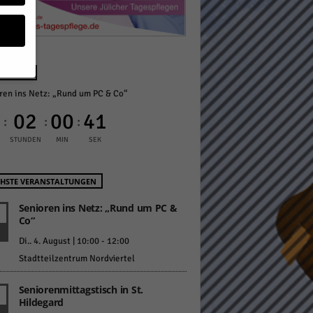
NÄCHST
ren ins Netz: „Rund um PC & Co“
geben
0
02
00
40
:
:
:
 ihnen
STUNDEN
MIN
SEK
n), z.
HSTE VERANSTALTUNGEN
Senioren ins Netz: „Rund um PC &
Co“
gen
Di.. 4. August | 10:00
-
12:00
Stadtteilzentrum Nordviertel
Zurück
Seniorenmittagstisch in St.
Hildegard