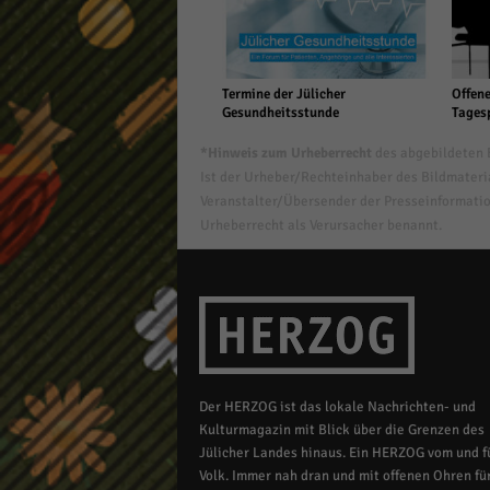
Termine der Jülicher
Offene
Gesundheitsstunde
Tages
*Hinweis zum Urheberrecht
des abgebildeten B
Ist der Urheber/Rechteinhaber des Bildmaterial
Veranstalter/Übersender der Presseinformatio
Urheberrecht als Verursacher benannt.
Der HERZOG ist das lokale Nachrichten- und
Kulturmagazin mit Blick über die Grenzen des
Jülicher Landes hinaus. Ein HERZOG vom und fü
Volk. Immer nah dran und mit offenen Ohren für