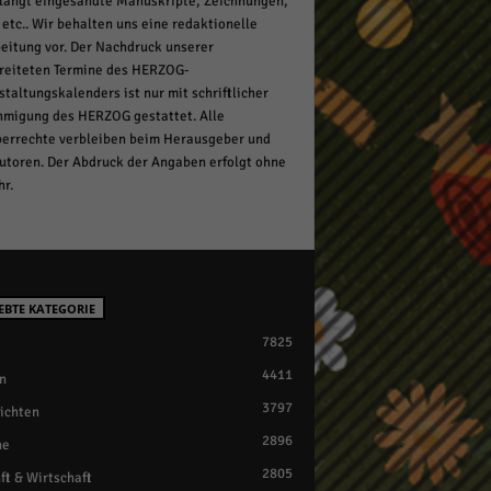
langt eingesandte Manuskripte, Zeichnungen,
 etc.. Wir behalten uns eine redaktionelle
eitung vor. Der Nachdruck unserer
reiteten Termine des HERZOG-
staltungskalenders ist nur mit schriftlicher
migung des HERZOG gestattet. Alle
errechte verbleiben beim Herausgeber und
utoren. Der Abdruck der Angaben erfolgt ohne
r.
EBTE KATEGORIE
7825
4411
n
3797
ichten
2896
ne
2805
ft & Wirtschaft