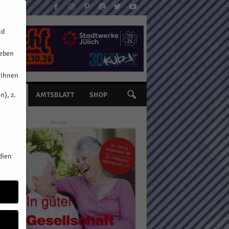
nd
geben
 ihnen
n), z.
INE
AMTSBLATT
SHOP
- Anzeige -
dien