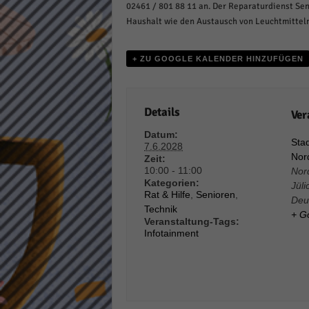
02461 / 801 88 11 an. Der Reparaturdienst Se
Daten
Haushalt wie den Austausch von Leuchtmittel
Ess
Essen
Funkt
+ ZU GOOGLE KALENDER HINZUFÜGEN
Stat
Details
Ver
Stati
Datum:
wie u
Stad
7.6.2028
Nord
Zeit:
10:00 - 11:00
Nor
Kategorien:
Jüli
Mar
Rat & Hilfe
,
Senioren
,
Deu
Technik
Marke
+ G
Veranstaltung-Tags:
Werbu
Infotainment
Ext
Inhal
Wenn 