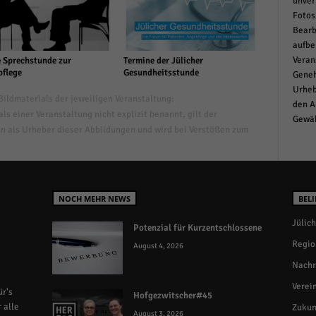
unver
Fotos
Bearb
aufbe
Veran
 Sprechstunde zur
Termine der Jülicher
pflege
Gesundheitsstunde
Geneh
Urheb
ildmaterials der jeweiligen Veranstaltung:
den A
s einer Veranstaltung nicht explizit benannt, gilt der
Gewäh
n als Urheber dieser Abbildungen und wird bei Verstößen zum
NOCH MEHR NEWS
BELI
Jülich
Potenzial für Kurzentschlossene
Regio
August 4, 2026
Nachr
Verei
r's
Hofgezwitscher#45
 alle
Zukun
August 3, 2026