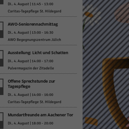
Di.. 4. August | 11:45
-
13:00
Caritas-Tagepflege St. Hildegard
AWO-Seniorennachmittag
Di.. 4. August | 13:00
-
16:30
AWO Begegnungszentrum Jülich
Statistiken
Ausstellung: Licht und Schatten
hen,
Di.. 4. August | 14:00
-
17:00
Pulvermagazin der Zitadelle
Marketing
Offene Sprechstunde zur
Tagespflege
rte
Di.. 4. August | 14:00
-
16:00
Caritas-Tagepflege St. Hildegard
Externe Medien
Mundartfreunde am Aachener Tor
Di.. 4. August | 18:00
-
20:00
ert.