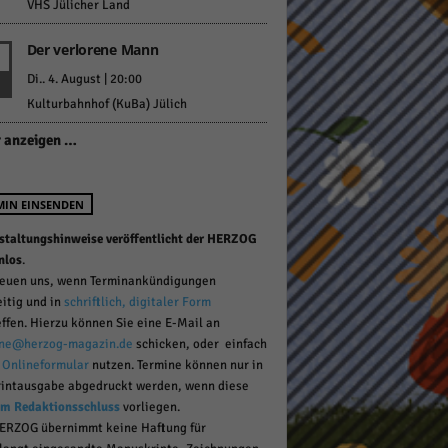
VHS Jülicher Land
Der verlorene Mann
pressum
Di.. 4. August | 20:00
Kulturbahnhof (KuBa) Jülich
 anzeigen …
MIN EINSENDEN
staltungshinweise veröffentlicht der HERZOG
nlos
.
reuen uns, wenn Terminankündigungen
eitig und in
schriftlich, digitaler Form
effen. Hierzu können Sie eine E-Mail an
ne@herzog-magazin.de
schicken, oder einfach
r
Onlineformular
nutzen. Termine können nur in
rintausgabe abgedruckt werden, wenn diese
um Redaktionsschluss
vorliegen.
ERZOG übernimmt keine Haftung für