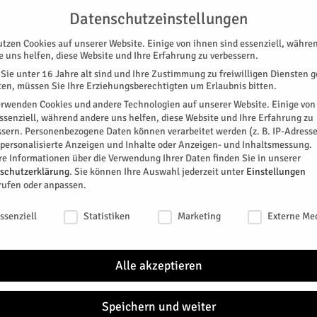
G
UNTERSTÜTZEN
KONTAKT
DATENSCHUTZ
IMPRESSUM
Datenschutzeinstellungen
utzen Cookies auf unserer Website. Einige von ihnen sind essenziell, währe
e uns helfen, diese Website und Ihre Erfahrung zu verbessern.
Sie unter 16 Jahre alt sind und Ihre Zustimmung zu freiwilligen Diensten 
en, müssen Sie Ihre Erziehungsberechtigten um Erlaubnis bitten.
erwenden Cookies und andere Technologien auf unserer Website. Einige von
essenziell, während andere uns helfen, diese Website und Ihre Erfahrung zu
ssern.
Personenbezogene Daten können verarbeitet werden (z. B. IP-Adresse
SPEZIAL
E-PAPER
KINO
GALERIE
TERM
r personalisierte Anzeigen und Inhalte oder Anzeigen- und Inhaltsmessung.
re Informationen über die Verwendung Ihrer Daten finden Sie in unserer
schutzerklärung
.
Sie können Ihre Auswahl jederzeit unter
Einstellungen
rufen oder anpassen.
schutzeinstellungen
ssenziell
Statistiken
Marketing
Externe Me
en Reparaturdienst
Alle akzeptieren
itter
Speichern und weiter