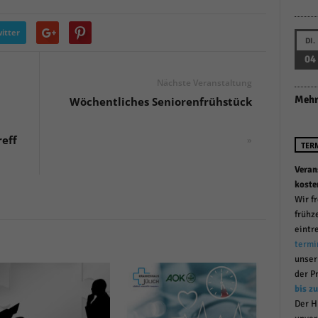
r manuellen Einwilligung mehr.
Cookie-Informationen anzeigen
itter
DI.
Datenschutzerklärung
Im
red by Borlabs Cookie
04
Nächste Veranstaltung
Mehr
Wöchentliches Seniorenfrühstück
reff
»
TER
Veran
koste
Wir f
frühz
eintr
termi
unse
der P
bis z
Der H