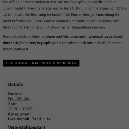
weitere Informationen anzeigen lassen und so nur bestimmte Cookies
Die offene Sprechstunden in den Caritas-Tagespflegeeinrichtungen in
auswählen.
Jülich findet immer dienstags von 14 bis 16 Uhr und donnerstags von 10 bis
12 Uhr statt. Die Beratung ist kostenfrei. Eine vorherige Anmeldung ist
Alle akzeptieren
Speichern und weiter
nicht erforderlich. Interessierte können sich während der Sprechzeiten
direkt vor Ort ein Bild vom Alltag in einer Tagespflege machen.
Zurück
Datenschutzeinstellungen
Kontakt, weitere Informationen und Adressen unter
www.caritasverband-
Essenziell (1)
dueren.de/senioren/tagespflegen
oder telefonisch unter der Rufnummer
02421- 699 640
Essenzielle Cookies ermöglichen grundlegende Funktionen und sind für die
einwandfreie Funktion der Website erforderlich.
Cookie-Informationen anzeigen
+ ZU GOOGLE KALENDER HINZUFÜGEN
Sta
Statistiken (1)
Details
Statistik Cookies erfassen Informationen anonym. Diese Informationen helfen
uns zu verstehen, wie unsere Besucher unsere Website nutzen.
Datum:
Cookie-Informationen anzeigen
Do.. 28. Mai
Zeit:
Mar
Marketing (1)
10:00 - 12:00
Kategorien:
Gesundheit
,
Rat & Hilfe
Marketing-Cookies werden von Drittanbietern oder Publishern verwendet,
um personalisierte Werbung anzuzeigen. Sie tun dies, indem sie Besucher
Veranstaltungsort