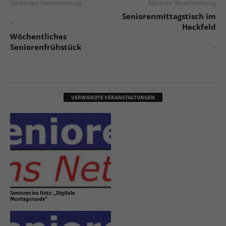
Vorherige Veranstaltung
Nächste Veranstaltung
Seniorenmittagstisch im
«
Heckfeld
Wöchentliches
Seniorenfrühstück
»
VERWANDTE VERANSTALTUNGEN
Senioren ins Netz: „Digitale
Montagsrunde“