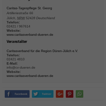
über Websites hinweg verfolgen.
Cookie-Informationen anzeigen
Caritas-Tagespflege St. Georg
Artilleriestraße 66
Ext
Externe Medien (6)
Jülich
,
NRW
52428
Deutschland
Telefon:
Inhalte von Videoplattformen und Social-Media-Plattformen werden
02421 / 967614
standardmäßig blockiert. Wenn Cookies von externen Medien akzeptiert
Website:
werden, bedarf der Zugriff auf diese Inhalte keiner manuellen Einwilligung
www.caritasverband-dueren.de
mehr.
Veranstalter
Cookie-Informationen anzeigen
Caritasverband für die Region Düren-Jülich e.V.
Datenschutzerklärung
Impressum
powered by Borlabs Cookie
Telefon:
02421 4810
E-Mail:
info@cv-dueren.de
Website:
www.caritasverband-dueren.de
Facebook
Twitter