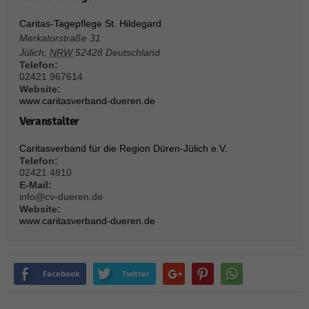
über Websites hinweg verfolgen.
Cookie-Informationen anzeigen
Caritas-Tagepflege St. Hildegard
Merkatorstraße 31
Ext
Externe Medien (6)
Jülich
,
NRW
52428
Deutschland
Telefon:
Inhalte von Videoplattformen und Social-Media-Plattformen werden
02421 967614
standardmäßig blockiert. Wenn Cookies von externen Medien akzeptiert
Website:
werden, bedarf der Zugriff auf diese Inhalte keiner manuellen Einwilligung
www.caritasverband-dueren.de
mehr.
Veranstalter
Cookie-Informationen anzeigen
Caritasverband für die Region Düren-Jülich e.V.
Datenschutzerklärung
Impressum
powered by Borlabs Cookie
Telefon:
02421 4810
E-Mail:
info@cv-dueren.de
Website:
www.caritasverband-dueren.de
Facebook
Twitter