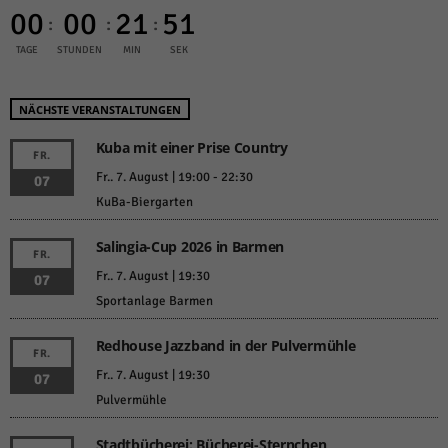
00
00
21
51
:
:
:
TAGE
STUNDEN
MIN
SEK
NÄCHSTE VERANSTALTUNGEN
Kuba mit einer Prise Country
FR.
Fr.. 7. August | 19:00
-
22:30
07
KuBa-Biergarten
Salingia-Cup 2026 in Barmen
FR.
Fr.. 7. August | 19:30
07
Sportanlage Barmen
Redhouse Jazzband in der Pulvermühle
FR.
Fr.. 7. August | 19:30
07
Pulvermühle
Stadtbücherei: Bücherei-Sternchen