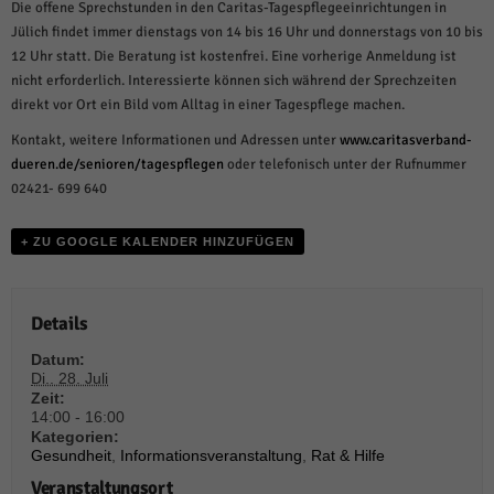
weitere Informationen anzeigen lassen und so nur bestimmte Cookies
Die offene Sprechstunden in den Caritas-Tagespflegeeinrichtungen in
auswählen.
Jülich findet immer dienstags von 14 bis 16 Uhr und donnerstags von 10 bis
12 Uhr statt. Die Beratung ist kostenfrei. Eine vorherige Anmeldung ist
Alle akzeptieren
Speichern und weiter
nicht erforderlich. Interessierte können sich während der Sprechzeiten
direkt vor Ort ein Bild vom Alltag in einer Tagespflege machen.
Zurück
Datenschutzeinstellungen
Kontakt, weitere Informationen und Adressen unter
www.caritasverband-
Essenziell (1)
dueren.de/senioren/tagespflegen
oder telefonisch unter der Rufnummer
02421- 699 640
Essenzielle Cookies ermöglichen grundlegende Funktionen und sind für die
einwandfreie Funktion der Website erforderlich.
Cookie-Informationen anzeigen
+ ZU GOOGLE KALENDER HINZUFÜGEN
Sta
Statistiken (1)
Details
Statistik Cookies erfassen Informationen anonym. Diese Informationen helfen
uns zu verstehen, wie unsere Besucher unsere Website nutzen.
Datum:
Cookie-Informationen anzeigen
Di.. 28. Juli
Zeit:
Mar
Marketing (1)
14:00 - 16:00
Kategorien:
Gesundheit
,
Informationsveranstaltung
,
Rat & Hilfe
Marketing-Cookies werden von Drittanbietern oder Publishern verwendet,
um personalisierte Werbung anzuzeigen. Sie tun dies, indem sie Besucher
Veranstaltungsort