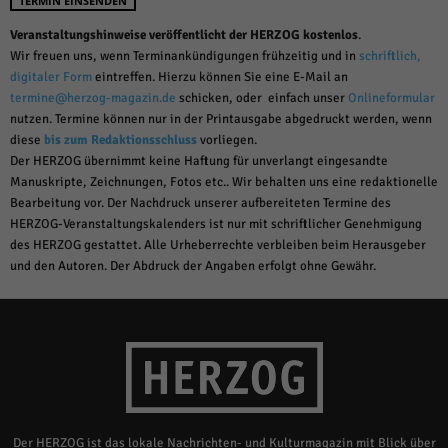
TERMIN EINSENDEN
Veranstaltungshinweise veröffentlicht der HERZOG kostenlos
.
Wir freuen uns, wenn Terminankündigungen frühzeitig und in
schriftlich,
digitaler Form
eintreffen. Hierzu können Sie eine E-Mail an
termine@herzog-magazin.de
schicken, oder einfach unser
Onlineformular
nutzen. Termine können nur in der Printausgabe abgedruckt werden, wenn
diese
bis zum Redaktionsschluss
vorliegen.
Der HERZOG übernimmt keine Haftung für unverlangt eingesandte
Manuskripte, Zeichnungen, Fotos etc.. Wir behalten uns eine redaktionelle
Bearbeitung vor. Der Nachdruck unserer aufbereiteten Termine des
HERZOG-Veranstaltungskalenders ist nur mit schriftlicher Genehmigung
des HERZOG gestattet. Alle Urheberrechte verbleiben beim Herausgeber
und den Autoren. Der Abdruck der Angaben erfolgt ohne Gewähr.
Der HERZOG ist das lokale Nachrichten- und Kulturmagazin mit Blick über