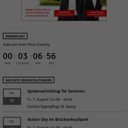
DEMNÄCHST
Kuba mit einer Prise Country
00
03
06
56
:
:
:
TAGE
STUNDEN
MIN
SEK
NÄCHSTE VERANSTALTUNGEN
Spielenachmittag für Senioren
FR.
Fr.. 7. August | 14:00
-
16:00
07
Caritas-Tagespflege St. Georg
Action Day im Brückenkopfpark
FR.
Fr.. 7. August | 14:00
-
18:00