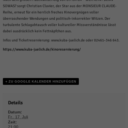
weitere Informationen anzeigen lassen und so nur bestimmte Cookies
auswählen.
SOWAS? sorgt Christian Clavier, der Star aus der MONSIEUR CLAUDE-
Reihe, erneut für ein herrlich freches Kinovergnügen voller
Alle akzeptieren
Speichern und weiter
überraschender Wendungen und politisch-inkorrekter Witzen. Der
turbulente Schlagabtausch voller kultureller Missverständnisse lässt
Zurück
dabei ausdrücklich kein Fettnäpfchen aus.
Datenschutzeinstellungen
Essenziell (1)
Infos und Ticketreservierung: www.kuba-juelich.de oder 02461–346 643.
Essenzielle Cookies ermöglichen grundlegende Funktionen und sind für die
https://www.kuba-juelich.de/kinoreservierung/
einwandfreie Funktion der Website erforderlich.
Cookie-Informationen anzeigen
Sta
Statistiken (1)
+ ZU GOOGLE KALENDER HINZUFÜGEN
Statistik Cookies erfassen Informationen anonym. Diese Informationen helfen
uns zu verstehen, wie unsere Besucher unsere Website nutzen.
Cookie-Informationen anzeigen
Details
Mar
Marketing (1)
Datum:
Fr.. 17. Juli
Marketing-Cookies werden von Drittanbietern oder Publishern verwendet,
Zeit:
um personalisierte Werbung anzuzeigen. Sie tun dies, indem sie Besucher
21:00