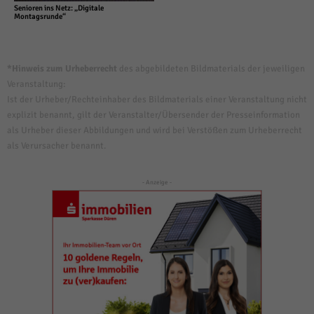
Senioren ins Netz: „Digitale
Montagsrunde“
*Hinweis zum Urheberrecht
des abgebildeten Bildmaterials der jeweiligen
Veranstaltung:
Ist der Urheber/Rechteinhaber des Bildmaterials einer Veranstaltung nicht
explizit benannt, gilt der Veranstalter/Übersender der Presseinformation
als Urheber dieser Abbildungen und wird bei Verstößen zum Urheberrecht
als Verursacher benannt.
- Anzeige -