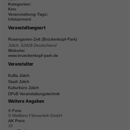
über Websites hinweg verfolgen.
Kategorien:
Cookie-Informationen anzeigen
Kino
Veranstaltung-Tags:
Infotainment
Ext
Externe Medien (6)
Veranstaltungsort
Inhalte von Videoplattformen und Social-Media-Plattformen werden
standardmäßig blockiert. Wenn Cookies von externen Medien akzeptiert
Rosengarten-Zelt (Brückenkopf-Park)
werden, bedarf der Zugriff auf diese Inhalte keiner manuellen Einwilligung
mehr.
Jülich
,
52428
Deutschland
Website:
Cookie-Informationen anzeigen
www.brueckenkopf-park.de
Datenschutzerklärung
Impressum
powered by Borlabs Cookie
Veranstalter
KuBa Jülich
Stadt Jülich
Kulturbüro Jülich
DPvB Veranstaltungstechnik
Weitere Angaben
© Foto
© Weltkino Filmverleih GmbH
AK Preis
10