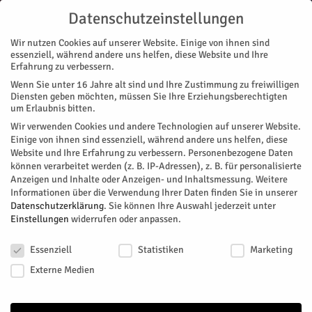
Datenschutzeinstellungen
Wir nutzen Cookies auf unserer Website. Einige von ihnen sind
essenziell, während andere uns helfen, diese Website und Ihre
Erfahrung zu verbessern.
Wenn Sie unter 16 Jahre alt sind und Ihre Zustimmung zu freiwilligen
Start
Diensten geben möchten, müssen Sie Ihre Erziehungsberechtigten
um Erlaubnis bitten.
« Alle Veranstaltungen
Wir verwenden Cookies und andere Technologien auf unserer Website.
Einige von ihnen sind essenziell, während andere uns helfen, diese
Website und Ihre Erfahrung zu verbessern.
Personenbezogene Daten
Diese Veranstaltung hat bereits stattgefunden.
können verarbeitet werden (z. B. IP-Adressen), z. B. für personalisierte
Anzeigen und Inhalte oder Anzeigen- und Inhaltsmessung.
Weitere
Informationen über die Verwendung Ihrer Daten finden Sie in unserer
Open Air Kino: Oh la la 2
Datenschutzerklärung
.
Sie können Ihre Auswahl jederzeit unter
Einstellungen
widerrufen oder anpassen.
Datenschutzeinstellungen
Facebook
Twitter
Essenziell
Statistiken
Marketing
Externe Medien