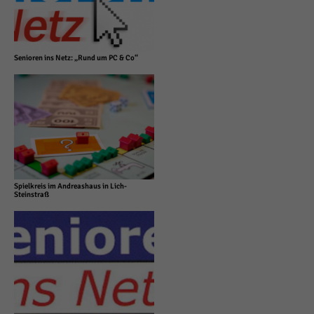
Senioren ins Netz: „Rund um PC & Co“
Spielkreis im Andreashaus in Lich-
Steinstraß