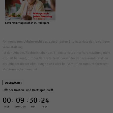
Seniorenmittagstisch in St. Hildegard
*Hinweis zum Urheberrecht
des abgebildeten Bildmaterials der jeweiligen
Veranstaltung:
Ist der Urheber/Rechteinhaber des Bildmaterials einer Veranstaltung nicht
explizit benannt, gilt der Veranstalter/Übersender der Presseinformation
als Urheber dieser Abbildungen und wird bei Verstößen zum Urheberrecht
als Verursacher benannt.
DEMNÄCHST
Offener Karten- und Brettspieltreff
00
09
30
24
:
:
:
TAGE
STUNDEN
MIN
SEK