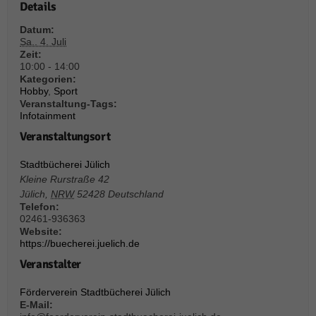
weitere Informationen anzeigen lassen und so nur bestimmte Cookies
Details
auswählen.
Datum:
Sa.. 4. Juli
Alle akzeptieren
Speichern und weiter
Zeit:
10:00 - 14:00
Zurück
Kategorien:
Datenschutzeinstellungen
Hobby
,
Sport
Essenziell (1)
Veranstaltung-Tags:
Infotainment
Essenzielle Cookies ermöglichen grundlegende Funktionen und sind für die
einwandfreie Funktion der Website erforderlich.
Veranstaltungsort
Cookie-Informationen anzeigen
Stadtbücherei Jülich
Kleine Rurstraße 42
Sta
Statistiken (1)
Jülich
,
NRW
52428
Deutschland
Telefon:
Statistik Cookies erfassen Informationen anonym. Diese Informationen helfen
02461-936363
uns zu verstehen, wie unsere Besucher unsere Website nutzen.
Website:
Cookie-Informationen anzeigen
https://buecherei.juelich.de
Veranstalter
Mar
Marketing (1)
Förderverein Stadtbücherei Jülich
Marketing-Cookies werden von Drittanbietern oder Publishern verwendet,
um personalisierte Werbung anzuzeigen. Sie tun dies, indem sie Besucher
E-Mail: