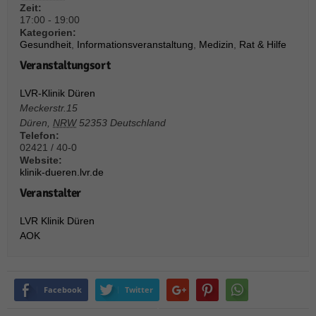
über Websites hinweg verfolgen.
Zeit:
17:00 - 19:00
Cookie-Informationen anzeigen
Kategorien:
Gesundheit
,
Informationsveranstaltung
,
Medizin
,
Rat & Hilfe
Ext
Externe Medien (6)
Veranstaltungsort
Inhalte von Videoplattformen und Social-Media-Plattformen werden
standardmäßig blockiert. Wenn Cookies von externen Medien akzeptiert
LVR-Klinik Düren
werden, bedarf der Zugriff auf diese Inhalte keiner manuellen Einwilligung
Meckerstr.15
mehr.
Düren
,
NRW
52353
Deutschland
Cookie-Informationen anzeigen
Telefon:
02421 / 40-0
Datenschutzerklärung
Impressum
powered by Borlabs Cookie
Website:
klinik-dueren.lvr.de
Veranstalter
LVR Klinik Düren
AOK
Facebook
Twitter