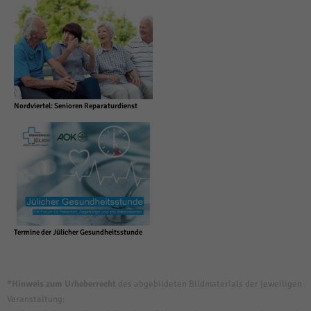
Nordviertel: Senioren Reparaturdienst
Termine der Jülicher Gesundheitsstunde
*Hinweis zum Urheberrecht
des abgebildeten Bildmaterials der jeweiligen
Veranstaltung: