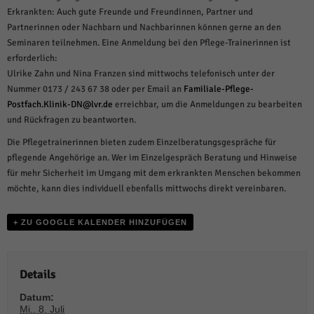
weitere Informationen anzeigen lassen und so nur bestimmte Cookies
Erkrankten: Auch gute Freunde und Freundinnen, Partner und
auswählen.
Partnerinnen oder Nachbarn und Nachbarinnen können gerne an den
Alle akzeptieren
Speichern und weiter
Seminaren teilnehmen. Eine Anmeldung bei den Pflege-Trainerinnen ist
erforderlich:
Zurück
Ulrike Zahn und Nina Franzen sind mittwochs telefonisch unter der
Datenschutzeinstellungen
Nummer 0173 / 243 67 38 oder per Email an
Familiale-Pflege-
Essenziell (1)
Postfach.Klinik-DN@lvr.de
erreichbar, um die Anmeldungen zu bearbeiten
und Rückfragen zu beantworten.
Essenzielle Cookies ermöglichen grundlegende Funktionen und sind für die
einwandfreie Funktion der Website erforderlich.
Die Pflegetrainerinnen bieten zudem Einzelberatungsgespräche für
Cookie-Informationen anzeigen
pflegende Angehörige an. Wer im Einzelgespräch Beratung und Hinweise
für mehr Sicherheit im Umgang mit dem erkrankten Menschen bekommen
Sta
Statistiken (1)
möchte, kann dies individuell ebenfalls mittwochs direkt vereinbaren.
Statistik Cookies erfassen Informationen anonym. Diese Informationen helfen
uns zu verstehen, wie unsere Besucher unsere Website nutzen.
+ ZU GOOGLE KALENDER HINZUFÜGEN
Cookie-Informationen anzeigen
Mar
Marketing (1)
Details
Marketing-Cookies werden von Drittanbietern oder Publishern verwendet,
Datum:
um personalisierte Werbung anzuzeigen. Sie tun dies, indem sie Besucher
Mi.. 8. Juli