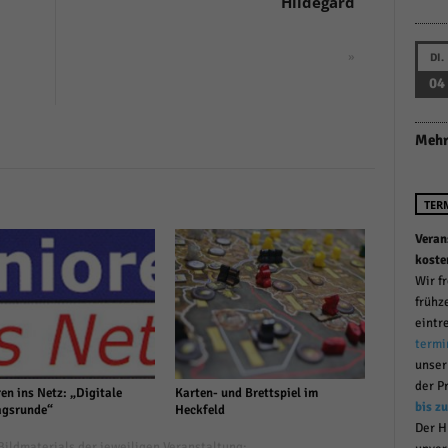
Hildegard
r manuellen Einwilligung mehr.
Cookie-Informationen anzeigen
»
DI.
Datenschutzerklärung
Im
red by Borlabs Cookie
04
Mehr
TER
Veran
koste
Wir f
frühz
eintr
termi
unse
der P
en ins Netz: „Digitale
Karten- und Brettspiel im
bis z
gsrunde“
Heckfeld
Der H
ildmaterials der jeweiligen Veranstaltung: