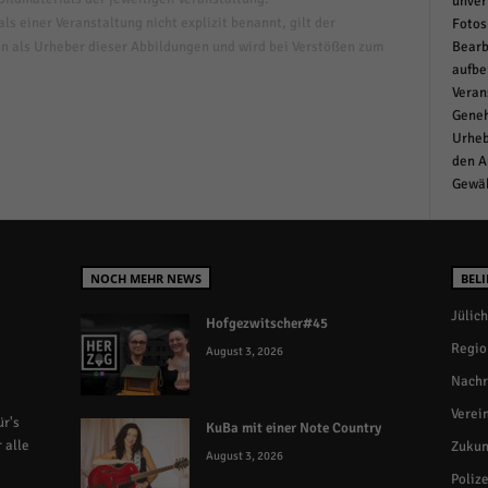
unver
s einer Veranstaltung nicht explizit benannt, gilt der
Fotos
n als Urheber dieser Abbildungen und wird bei Verstößen zum
Bearb
aufbe
Veran
Geneh
Urheb
den A
Gewäh
NOCH MEHR NEWS
BELI
Jülich
Hofgezwitscher#45
Regio
August 3, 2026
Nachr
Verei
r's
KuBa mit einer Note Country
 alle
Zukun
August 3, 2026
Polize