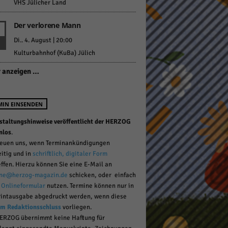
VHS Jülicher Land
Der verlorene Mann
pressum
Di.. 4. August | 20:00
Kulturbahnhof (KuBa) Jülich
 anzeigen …
MIN EINSENDEN
staltungshinweise veröffentlicht der HERZOG
nlos
.
reuen uns, wenn Terminankündigungen
eitig und in
schriftlich, digitaler Form
effen. Hierzu können Sie eine E-Mail an
ne@herzog-magazin.de
schicken, oder einfach
r
Onlineformular
nutzen. Termine können nur in
rintausgabe abgedruckt werden, wenn diese
um Redaktionsschluss
vorliegen.
ERZOG übernimmt keine Haftung für