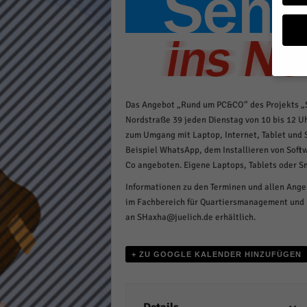
a
g
a
z
i
n
Wenn 
Das Angebot „Rund um PC&CO“ des Projekts „Se
möcht
Nordstraße 39 jeden Dienstag von 10 bis 12 Uh
Wir v
zum Umgang mit Laptop, Internet, Tablet und
sind 
Beispiel WhatsApp, dem Installieren von Soft
verbe
Co angeboten.
Eigene Laptops, Tablets oder 
B. fü
Weite
Informationen zu den Terminen und allen Angeb
Daten
im Fachbereich für Quartiersmanagement und M
Hier 
Einwi
an SHaxha@juelich.de erhältlich.
lasse
+ ZU GOOGLE KALENDER HINZUFÜGEN
Al
Sp