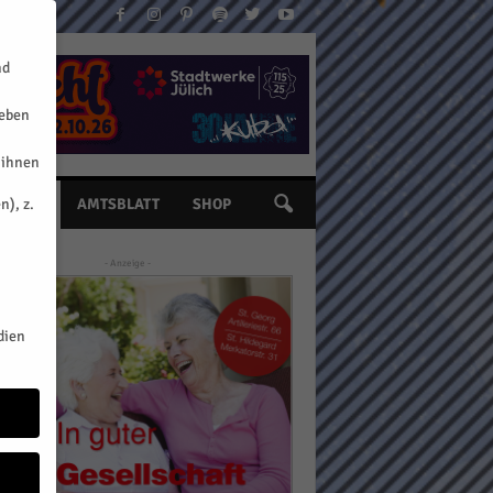
nd
geben
 ihnen
n), z.
INE
AMTSBLATT
SHOP
- Anzeige -
dien