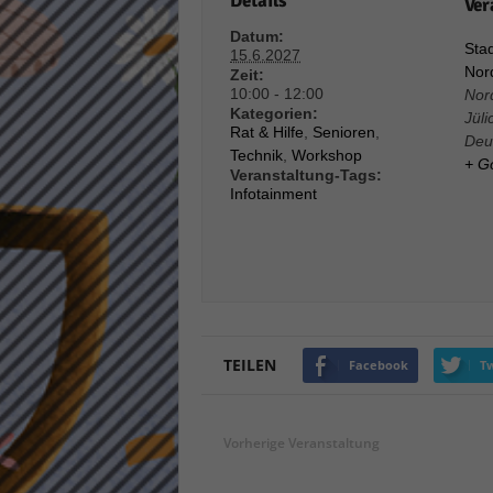
Details
Ver
Daten
Datum:
Ess
Stad
15.6.2027
Nord
Essen
Zeit:
Funkt
10:00 - 12:00
Nor
Kategorien:
Jüli
Rat & Hilfe
,
Senioren
,
Deu
Technik
,
Workshop
+ G
Stat
Veranstaltung-Tags:
Infotainment
Stati
wie u
Mar
Marke
Werbu
TEILEN
Facebook
Tw
Ext
Vorherige Veranstaltung
Inhal
Wenn 