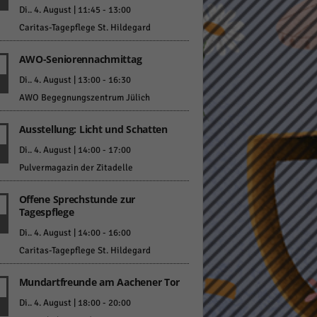
Di.. 4. August | 11:45
-
13:00
Caritas-Tagepflege St. Hildegard
AWO-Seniorennachmittag
Di.. 4. August | 13:00
-
16:30
AWO Begegnungszentrum Jülich
Statistiken
Ausstellung: Licht und Schatten
hen,
Di.. 4. August | 14:00
-
17:00
Pulvermagazin der Zitadelle
Marketing
Offene Sprechstunde zur
Tagespflege
rte
Di.. 4. August | 14:00
-
16:00
Caritas-Tagepflege St. Hildegard
Externe Medien
Mundartfreunde am Aachener Tor
Di.. 4. August | 18:00
-
20:00
ert.