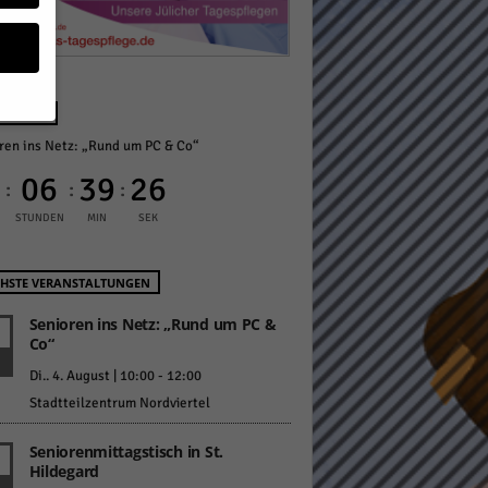
NÄCHST
ren ins Netz: „Rund um PC & Co“
geben
0
06
39
25
:
:
:
 ihnen
STUNDEN
MIN
SEK
n), z.
HSTE VERANSTALTUNGEN
Senioren ins Netz: „Rund um PC &
Co“
gen
Di.. 4. August | 10:00
-
12:00
Stadtteilzentrum Nordviertel
Zurück
Seniorenmittagstisch in St.
Hildegard