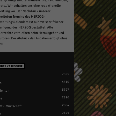
langt eingesandte Manuskripte, Zeichnungen,
 etc.. Wir behalten uns eine redaktionelle
eitung vor. Der Nachdruck unserer
reiteten Termine des HERZOG-
staltungskalenders ist nur mit schriftlicher
migung des HERZOG gestattet. Alle
errechte verbleiben beim Herausgeber und
utoren. Der Abdruck der Angaben erfolgt ohne
r.
EBTE KATEGORIE
7825
4410
n
3797
ichten
2896
ne
2804
ft & Wirtschaft
2141
i