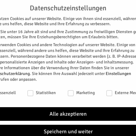
G
UNTERSTÜTZEN
KONTAKT
DATENSCHUTZ
IMPRESSUM
Datenschutzeinstellungen
utzen Cookies auf unserer Website. Einige von ihnen sind essenziell, währe
e uns helfen, diese Website und Ihre Erfahrung zu verbessern.
Sie unter 16 Jahre alt sind und Ihre Zustimmung zu freiwilligen Diensten 
en, müssen Sie Ihre Erziehungsberechtigten um Erlaubnis bitten.
erwenden Cookies und andere Technologien auf unserer Website. Einige von
essenziell, während andere uns helfen, diese Website und Ihre Erfahrung zu
ssern.
Personenbezogene Daten können verarbeitet werden (z. B. IP-Adresse
SPEZIAL
E-PAPER
KINO
GALERIE
TERM
r personalisierte Anzeigen und Inhalte oder Anzeigen- und Inhaltsmessung.
re Informationen über die Verwendung Ihrer Daten finden Sie in unserer
schutzerklärung
.
Sie können Ihre Auswahl jederzeit unter
Einstellungen
rufen oder anpassen.
schutzeinstellungen
ssenziell
Statistiken
Marketing
Externe Me
„Rund um PC & Co“
Alle akzeptieren
itter
Speichern und weiter