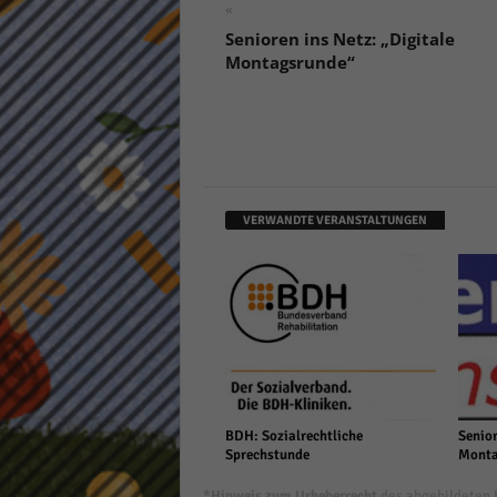
«
keine
Senioren ins Netz: „Digitale
Montagsrunde“
powe
VERWANDTE VERANSTALTUNGEN
BDH: Sozialrechtliche
Senior
Sprechstunde
Monta
*Hinweis zum Urheberrecht
des abgebildeten B