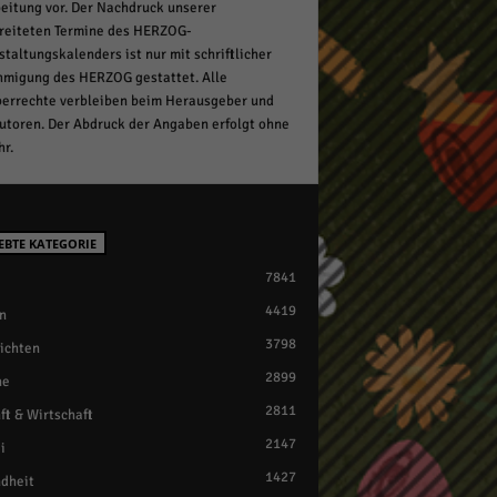
eitung vor. Der Nachdruck unserer
reiteten Termine des HERZOG-
staltungskalenders ist nur mit schriftlicher
migung des HERZOG gestattet. Alle
errechte verbleiben beim Herausgeber und
utoren. Der Abdruck der Angaben erfolgt ohne
r.
EBTE KATEGORIE
7841
4419
n
3798
ichten
2899
ne
2811
ft & Wirtschaft
2147
i
1427
dheit