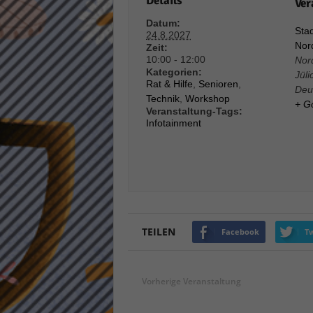
Details
Ver
Daten
Datum:
Ess
Stad
24.8.2027
Nord
Essen
Zeit:
Funkt
10:00 - 12:00
Nor
Kategorien:
Jüli
Rat & Hilfe
,
Senioren
,
Deu
Technik
,
Workshop
+ G
Stat
Veranstaltung-Tags:
Infotainment
Stati
wie u
Mar
Marke
Werbu
TEILEN
Facebook
Tw
Ext
Vorherige Veranstaltung
Inhal
Wenn 