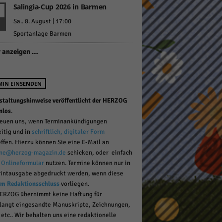
Salingia-Cup 2026 in Barmen
Sa.. 8. August | 17:00
Sportanlage Barmen
pressum
 anzeigen …
MIN EINSENDEN
staltungshinweise veröffentlicht der HERZOG
nlos
.
reuen uns, wenn Terminankündigungen
eitig und in
schriftlich, digitaler Form
effen. Hierzu können Sie eine E-Mail an
ne@herzog-magazin.de
schicken, oder einfach
r
Onlineformular
nutzen. Termine können nur in
rintausgabe abgedruckt werden, wenn diese
um Redaktionsschluss
vorliegen.
ERZOG übernimmt keine Haftung für
langt eingesandte Manuskripte, Zeichnungen,
 etc.. Wir behalten uns eine redaktionelle