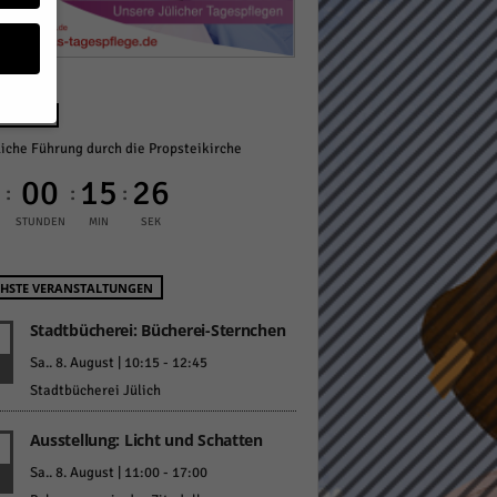
NÄCHST
liche Führung durch die Propsteikirche
geben
0
00
15
25
:
:
:
 ihnen
STUNDEN
MIN
SEK
n), z.
HSTE VERANSTALTUNGEN
Stadtbücherei: Bücherei-Sternchen
gen
Sa.. 8. August | 10:15
-
12:45
Stadtbücherei Jülich
Ausstellung: Licht und Schatten
Zurück
Sa.. 8. August | 11:00
-
17:00