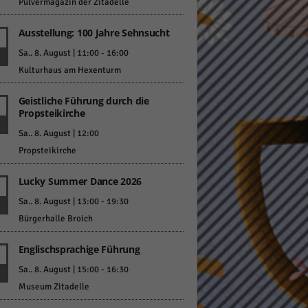
Pulvermagazin der Zitadelle
Ausstellung: 100 Jahre Sehnsucht
Sa.. 8. August | 11:00
-
16:00
Kulturhaus am Hexenturm
Geistliche Führung durch die
Statistiken
Propsteikirche
hen,
Sa.. 8. August | 12:00
Propsteikirche
Lucky Summer Dance 2026
Marketing
Sa.. 8. August | 13:00
-
19:30
rte
Bürgerhalle Broich
Englischsprachige Führung
Externe Medien
Sa.. 8. August | 15:00
-
16:30
Museum Zitadelle
ert.