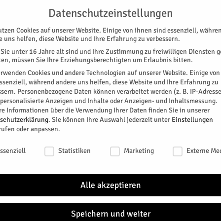
G
UNTERSTÜTZEN
KONTAKT
DATENSCHUTZ
IMPRESSUM
Datenschutzeinstellungen
utzen Cookies auf unserer Website. Einige von ihnen sind essenziell, währe
e uns helfen, diese Website und Ihre Erfahrung zu verbessern.
Sie unter 16 Jahre alt sind und Ihre Zustimmung zu freiwilligen Diensten 
en, müssen Sie Ihre Erziehungsberechtigten um Erlaubnis bitten.
erwenden Cookies und andere Technologien auf unserer Website. Einige von
essenziell, während andere uns helfen, diese Website und Ihre Erfahrung zu
ssern.
Personenbezogene Daten können verarbeitet werden (z. B. IP-Adresse
SPEZIAL
E-PAPER
KINO
GALERIE
TERM
r personalisierte Anzeigen und Inhalte oder Anzeigen- und Inhaltsmessung.
re Informationen über die Verwendung Ihrer Daten finden Sie in unserer
schutzerklärung
.
Sie können Ihre Auswahl jederzeit unter
Einstellungen
rufen oder anpassen.
schutzeinstellungen
ssenziell
Statistiken
Marketing
Externe Me
„Rund um PC & Co“
Alle akzeptieren
itter
Speichern und weiter