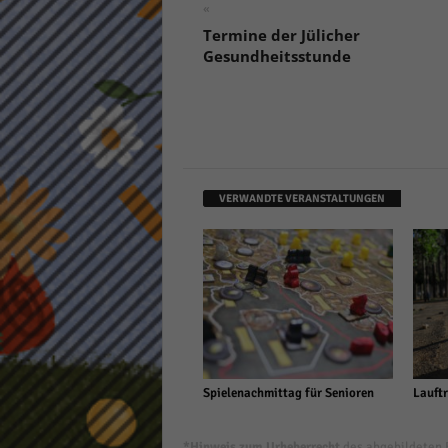
«
keine
Termine der Jülicher
Gesundheitsstunde
powe
VERWANDTE VERANSTALTUNGEN
Spielenachmittag für Senioren
Lauftr
*Hinweis zum Urheberrecht
des abgebildeten B