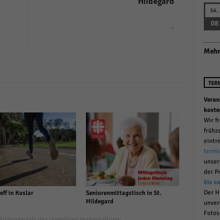
Hildegard
r manuellen Einwilligung mehr.
SA.
Cookie-Informationen anzeigen
08
»
Datenschutzerklärung
Im
red by Borlabs Cookie
Mehr
TER
Veran
koste
Wir f
frühz
eintr
termi
unse
der P
bis z
Der H
eff in Koslar
Seniorenmittagstisch in St.
Hildegard
unver
Fotos
ildmaterials der jeweiligen Veranstaltung: