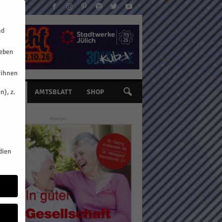
nd
geben
 ihnen
n), z.
INE
AMTSBLATT
SHOP
- Anzeige -
dien