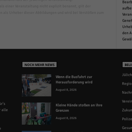
Bearb
s einer Veranstaltung nicht explizit benannt, gilt der
aufbe
n als Urheber dieser Abbildungen und wird bei Verstößen zum
Veran
Geneh
Urheb
den A
Gewäh
NOCH MEHR NEWS
BELI
Jülich
Wenn die Busfahrt zur
Herausforderung wird
Regio
August 8, 2026
Nachr
Verei
r's
Kleine Hände stoßen an ihre
 alle
Zukun
Grenzen
August 8, 2026
Polize
Gesun
e