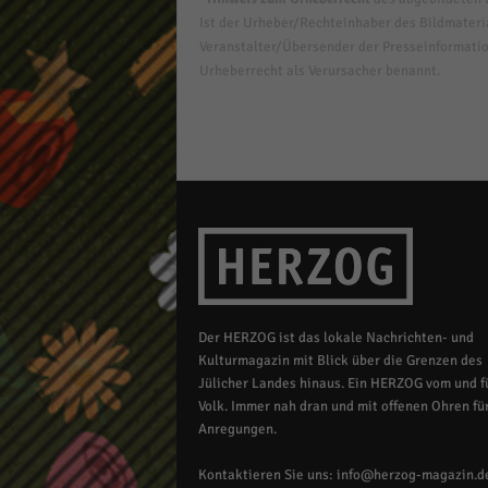
Ist der Urheber/Rechteinhaber des Bildmaterial
Veranstalter/Übersender der Presseinformatio
Urheberrecht als Verursacher benannt.
Der HERZOG ist das lokale Nachrichten- und
Kulturmagazin mit Blick über die Grenzen des
Jülicher Landes hinaus. Ein HERZOG vom und fü
Volk. Immer nah dran und mit offenen Ohren für
Anregungen.
Kontaktieren Sie uns:
info@herzog-magazin.d