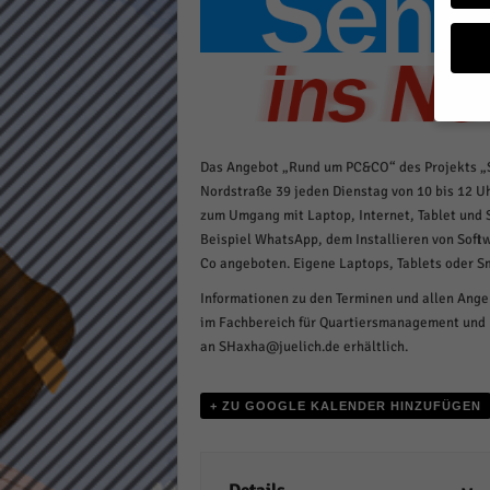
a
g
a
z
i
n
Wenn 
Das Angebot „Rund um PC&CO“ des Projekts „Se
möcht
Nordstraße 39 jeden Dienstag von 10 bis 12 Uh
Wir v
zum Umgang mit Laptop, Internet, Tablet und
sind 
Beispiel WhatsApp, dem Installieren von Soft
verbe
Co angeboten.
Eigene Laptops, Tablets oder 
B. fü
Weite
Informationen zu den Terminen und allen Angeb
Daten
im Fachbereich für Quartiersmanagement und M
Hier 
Einwi
an SHaxha@juelich.de erhältlich.
lasse
+ ZU GOOGLE KALENDER HINZUFÜGEN
Al
Sp