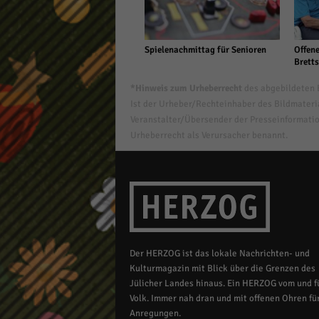
Spielenachmittag für Senioren
Offene
Bretts
*Hinweis zum Urheberrecht
des abgebildeten B
Ist der Urheber/Rechteinhaber des Bildmaterial
Veranstalter/Übersender der Presseinformatio
Urheberrecht als Verursacher benannt.
Der HERZOG ist das lokale Nachrichten- und
Kulturmagazin mit Blick über die Grenzen des
Jülicher Landes hinaus. Ein HERZOG vom und fü
Volk. Immer nah dran und mit offenen Ohren für
Anregungen.