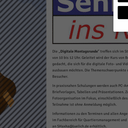
a
g
a
z
i
n
Wenn 
möcht
Die „
Digitale Montagsrunde
“ treffen sich im 
Wir v
von 10 bis 12 Uhr. Geleitet wird der Kurs von 
sind 
verbe
gedacht, die sich für die digitale Foto- und V
B. fü
ausbauen möchten. Die Themenschwerpunkte o
Weite
Besucher.
Daten
Hier 
In praxisnahen Schulungen werden auch PC-Anw
Einwi
Briefvorlagen, Tabellen und Präsentationen. 
lasse
Fotoorganisation im Fokus, einschließlich des
Teilnahme ist ohne Anmeldung möglich.
Al
Informationen zu den Terminen und allen Angeb
im Fachbereich für Quartiersmanagement und M
Sp
an SHaxha@juelich.de erhältlich.