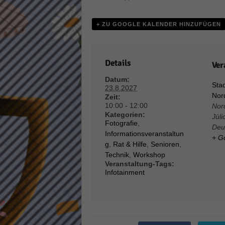
Daten
Ess
+ ZU GOOGLE KALENDER HINZUFÜGEN
Essen
Funkt
Details
Ver
Stat
Datum:
Stad
23.8.2027
Stati
Nord
Zeit:
wie u
10:00 - 12:00
Nor
Kategorien:
Jüli
Fotografie
,
Deu
Informationsveranstaltun
Mar
+ G
g
,
Rat & Hilfe
,
Senioren
,
Technik
,
Workshop
Marke
Veranstaltung-Tags:
Werbu
Infotainment
Ext
Inhal
Wenn 