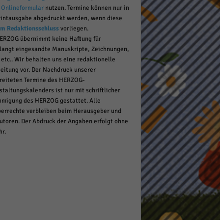
r
Onlineformular
nutzen. Termine können nur in
rintausgabe abgedruckt werden, wenn diese
um Redaktionsschluss
vorliegen.
pressum
ERZOG übernimmt keine Haftung für
langt eingesandte Manuskripte, Zeichnungen,
 etc.. Wir behalten uns eine redaktionelle
eitung vor. Der Nachdruck unserer
reiteten Termine des HERZOG-
staltungskalenders ist nur mit schriftlicher
migung des HERZOG gestattet. Alle
errechte verbleiben beim Herausgeber und
utoren. Der Abdruck der Angaben erfolgt ohne
r.