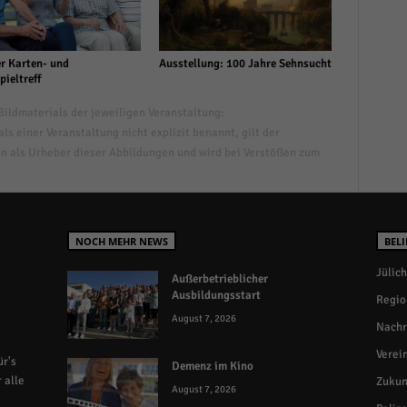
r Karten- und
Ausstellung: 100 Jahre Sehnsucht
pieltreff
ildmaterials der jeweiligen Veranstaltung:
s einer Veranstaltung nicht explizit benannt, gilt der
n als Urheber dieser Abbildungen und wird bei Verstößen zum
NOCH MEHR NEWS
BELI
Jülich
Außerbetrieblicher
Ausbildungsstart
Regio
August 7, 2026
Nachr
Verei
r's
Demenz im Kino
 alle
Zukun
August 7, 2026