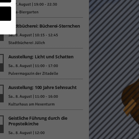
Fr.. 7. August | 19:00
-
22:30
KuBa-Biergarten
Stadtbücherei: Bücherei-Sternchen
Sa.. 8. August | 10:15
-
12:45
Stadtbücherei Jülich
geben
Ausstellung: Licht und Schatten
 ihnen
Sa.. 8. August | 11:00
-
17:00
n), z.
Pulvermagazin der Zitadelle
Ausstellung: 100 Jahre Sehnsucht
Sa.. 8. August | 11:00
-
16:00
gen
Kulturhaus am Hexenturm
Geistliche Führung durch die
Propsteikirche
Zurück
Sa.. 8. August | 12:00