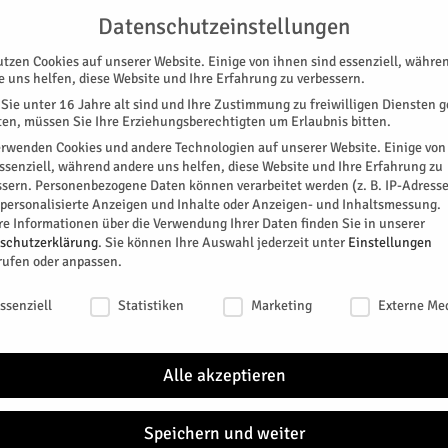
UNTERSTÜTZEN
KONTAKT
DATENSCHUTZ
IMPRESSUM
Datenschutzeinstellungen
utzen Cookies auf unserer Website. Einige von ihnen sind essenziell, währe
e uns helfen, diese Website und Ihre Erfahrung zu verbessern.
Sie unter 16 Jahre alt sind und Ihre Zustimmung zu freiwilligen Diensten 
en, müssen Sie Ihre Erziehungsberechtigten um Erlaubnis bitten.
erwenden Cookies und andere Technologien auf unserer Website. Einige von
essenziell, während andere uns helfen, diese Website und Ihre Erfahrung zu
ssern.
Personenbezogene Daten können verarbeitet werden (z. B. IP-Adresse
SPEZIAL
E-PAPER
KINO
GALERIE
TERM
r personalisierte Anzeigen und Inhalte oder Anzeigen- und Inhaltsmessung.
re Informationen über die Verwendung Ihrer Daten finden Sie in unserer
DEM
schutzerklärung
.
Sie können Ihre Auswahl jederzeit unter
Einstellungen
rufen oder anpassen.
Stadt
schutzeinstellungen
0
ssenziell
Statistiken
Marketing
Externe Me
„Digitale Montagsrunde“
TAGE
Alle akzeptieren
itter
NÄC
Speichern und weiter
FR.