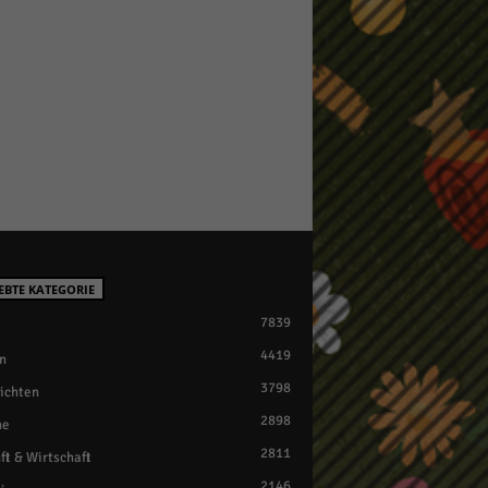
EBTE KATEGORIE
7839
4419
n
3798
ichten
2898
ne
2811
ft & Wirtschaft
2146