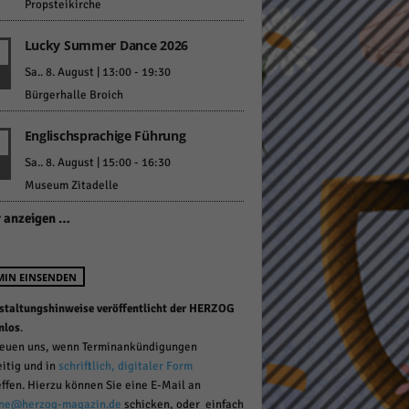
Propsteikirche
Lucky Summer Dance 2026
Sa.. 8. August | 13:00
-
19:30
Bürgerhalle Broich
Englischsprachige Führung
Statistiken
Sa.. 8. August | 15:00
-
16:30
hen,
Museum Zitadelle
 anzeigen …
Marketing
MIN EINSENDEN
rte
staltungshinweise veröffentlicht der HERZOG
nlos
.
reuen uns, wenn Terminankündigungen
Externe Medien
eitig und in
schriftlich, digitaler Form
effen. Hierzu können Sie eine E-Mail an
ert.
ne@herzog-magazin.de
schicken, oder einfach