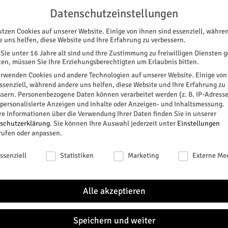
G
UNTERSTÜTZEN
KONTAKT
DATENSCHUTZ
IMPRESSUM
Datenschutzeinstellungen
utzen Cookies auf unserer Website. Einige von ihnen sind essenziell, währe
e uns helfen, diese Website und Ihre Erfahrung zu verbessern.
Sie unter 16 Jahre alt sind und Ihre Zustimmung zu freiwilligen Diensten 
en, müssen Sie Ihre Erziehungsberechtigten um Erlaubnis bitten.
erwenden Cookies und andere Technologien auf unserer Website. Einige von
essenziell, während andere uns helfen, diese Website und Ihre Erfahrung zu
ssern.
Personenbezogene Daten können verarbeitet werden (z. B. IP-Adresse
SPEZIAL
E-PAPER
KINO
GALERIE
TERM
r personalisierte Anzeigen und Inhalte oder Anzeigen- und Inhaltsmessung.
re Informationen über die Verwendung Ihrer Daten finden Sie in unserer
DEM
schutzerklärung
.
Sie können Ihre Auswahl jederzeit unter
Einstellungen
rufen oder anpassen.
Ausst
schutzeinstellungen
0
ssenziell
Statistiken
Marketing
Externe Me
„Digitale Montagsrunde“
TAGE
Alle akzeptieren
itter
NÄC
Speichern und weiter
SA.