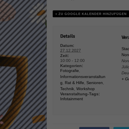
Daten
Ess
+ ZU GOOGLE KALENDER HINZUFÜGEN
Essen
Funkt
Details
Ver
Stat
Datum:
Stad
27.12.2027
Stati
Nord
Zeit:
wie u
10:00 - 12:00
Nor
Kategorien:
Jüli
Fotografie
,
Deu
Informationsveranstaltun
Mar
+ G
g
,
Rat & Hilfe
,
Senioren
,
Technik
,
Workshop
Marke
Veranstaltung-Tags:
Werbu
Infotainment
Ext
Inhal
Wenn 