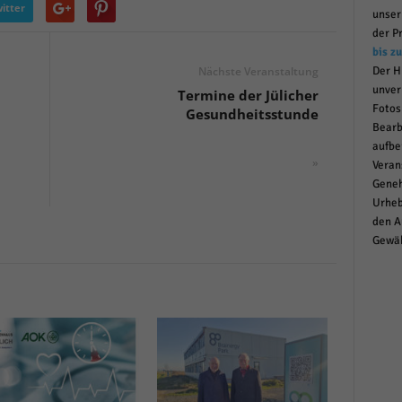
itter
unse
r manuellen Einwilligung mehr.
der P
Cookie-Informationen anzeigen
bis z
Datenschutzerklärung
Im
red by Borlabs Cookie
Der H
Nächste Veranstaltung
unver
Termine der Jülicher
Fotos
Gesundheitsstunde
Bearb
aufbe
»
Veran
Geneh
Urheb
den A
Gewäh