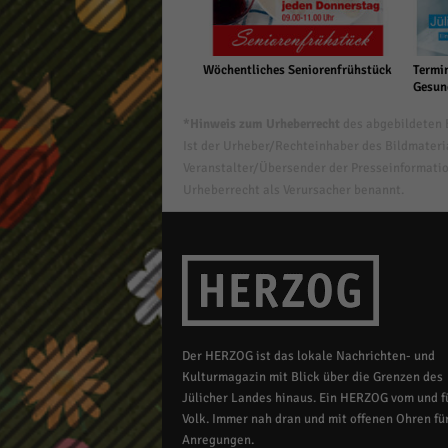
Wöchentliches Seniorenfrühstück
Termin
Gesun
*Hinweis zum Urheberrecht
des abgebildeten B
Ist der Urheber/Rechteinhaber des Bildmaterial
Veranstalter/Übersender der Presseinformatio
Urheberrecht als Verursacher benannt.
Der HERZOG ist das lokale Nachrichten- und
Kulturmagazin mit Blick über die Grenzen des
Jülicher Landes hinaus. Ein HERZOG vom und fü
Volk. Immer nah dran und mit offenen Ohren für
Anregungen.