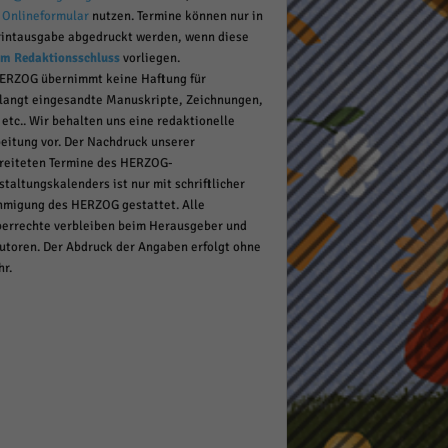
r
Onlineformular
nutzen. Termine können nur in
rintausgabe abgedruckt werden, wenn diese
um Redaktionsschluss
vorliegen.
pressum
ERZOG übernimmt keine Haftung für
langt eingesandte Manuskripte, Zeichnungen,
 etc.. Wir behalten uns eine redaktionelle
eitung vor. Der Nachdruck unserer
reiteten Termine des HERZOG-
staltungskalenders ist nur mit schriftlicher
migung des HERZOG gestattet. Alle
errechte verbleiben beim Herausgeber und
utoren. Der Abdruck der Angaben erfolgt ohne
r.