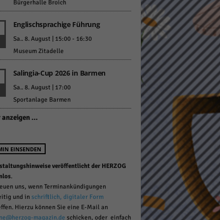
Bürgerhalle Broich
Englischsprachige Führung
Sa.. 8. August | 15:00
-
16:30
Museum Zitadelle
Salingia-Cup 2026 in Barmen
Statistiken
Sa.. 8. August | 17:00
hen,
Sportanlage Barmen
 anzeigen …
Marketing
MIN EINSENDEN
rte
staltungshinweise veröffentlicht der HERZOG
nlos
.
reuen uns, wenn Terminankündigungen
Externe Medien
eitig und in
schriftlich, digitaler Form
effen. Hierzu können Sie eine E-Mail an
ert.
ne@herzog-magazin.de
schicken, oder einfach