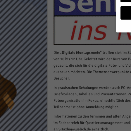
a
g
a
z
i
n
Wenn 
möcht
Die „
Digitale Montagsrunde
“ treffen sich im 
Wir v
von 10 bis 12 Uhr. Geleitet wird der Kurs von 
sind 
verbe
gedacht, die sich für die digitale Foto- und V
B. fü
ausbauen möchten. Die Themenschwerpunkte o
Weite
Besucher.
Daten
Hier 
In praxisnahen Schulungen werden auch PC-Anw
Einwi
Briefvorlagen, Tabellen und Präsentationen. 
lasse
Fotoorganisation im Fokus, einschließlich des
Teilnahme ist ohne Anmeldung möglich.
Al
Informationen zu den Terminen und allen Angeb
im Fachbereich für Quartiersmanagement und M
Sp
an SHaxha@juelich.de erhältlich.