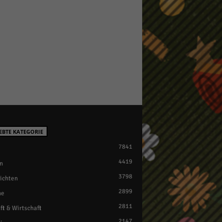
EBTE KATEGORIE
7841
4419
n
3798
ichten
2899
ne
2811
ft & Wirtschaft
2147