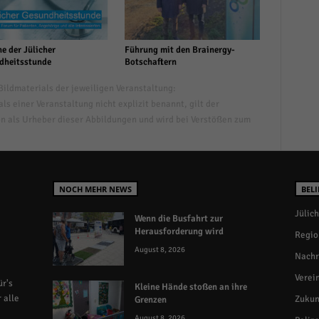
e der Jülicher
Führung mit den Brainergy-
dheitsstunde
Botschaftern
ildmaterials der jeweiligen Veranstaltung:
s einer Veranstaltung nicht explizit benannt, gilt der
n als Urheber dieser Abbildungen und wird bei Verstößen zum
NOCH MEHR NEWS
BELI
Jülich
Wenn die Busfahrt zur
Herausforderung wird
Regio
August 8, 2026
Nachr
Verei
r's
Kleine Hände stoßen an ihre
 alle
Zukun
Grenzen
August 8, 2026