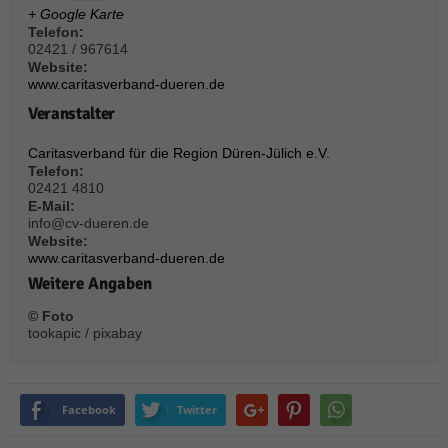
über Websites hinweg verfolgen.
+ Google Karte
Cookie-Informationen anzeigen
Telefon:
02421 / 967614
Ext
Website:
Externe Medien (6)
www.caritasverband-dueren.de
Inhalte von Videoplattformen und Social-Media-Plattformen werden
Veranstalter
standardmäßig blockiert. Wenn Cookies von externen Medien akzeptiert
werden, bedarf der Zugriff auf diese Inhalte keiner manuellen Einwilligung
Caritasverband für die Region Düren-Jülich e.V.
mehr.
Telefon:
Cookie-Informationen anzeigen
02421 4810
E-Mail:
Datenschutzerklärung
Impressum
powered by Borlabs Cookie
info@cv-dueren.de
Website:
www.caritasverband-dueren.de
Weitere Angaben
© Foto
tookapic / pixabay
Facebook
Twitter