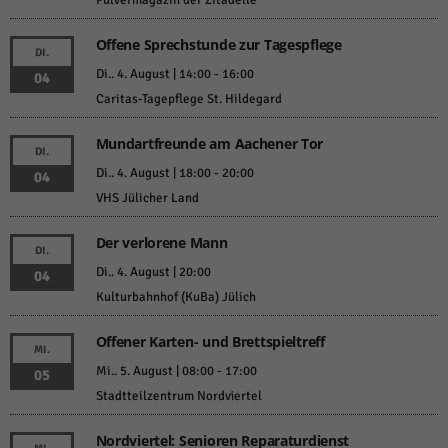
Pulvermagazin der Zitadelle
Offene Sprechstunde zur Tagespflege
DI.
Di.. 4. August | 14:00
-
16:00
04
Caritas-Tagepflege St. Hildegard
Mundartfreunde am Aachener Tor
DI.
Di.. 4. August | 18:00
-
20:00
04
VHS Jülicher Land
Der verlorene Mann
DI.
Di.. 4. August | 20:00
04
Kulturbahnhof (KuBa) Jülich
Offener Karten- und Brettspieltreff
MI.
Mi.. 5. August | 08:00
-
17:00
05
Stadtteilzentrum Nordviertel
Nordviertel: Senioren Reparaturdienst