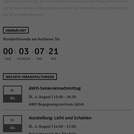
explizit benannt, gilt der Veranstalter/Übersender der Presseinformation
als Urheber dieser Abbildungen und wird bei Verstößen zum Urheberrecht
als Verursacher benannt.
DEMNÄCHST
Mundartfreunde am Aachener Tor
00
03
07
20
:
:
:
TAGE
STUNDEN
MIN
SEK
NÄCHSTE VERANSTALTUNGEN
AWO-Seniorennachmittag
DI.
Di.. 4. August | 13:00
-
16:30
04
AWO Begegnungszentrum Jülich
Ausstellung: Licht und Schatten
DI.
Di.. 4. August | 14:00
-
17:00
04