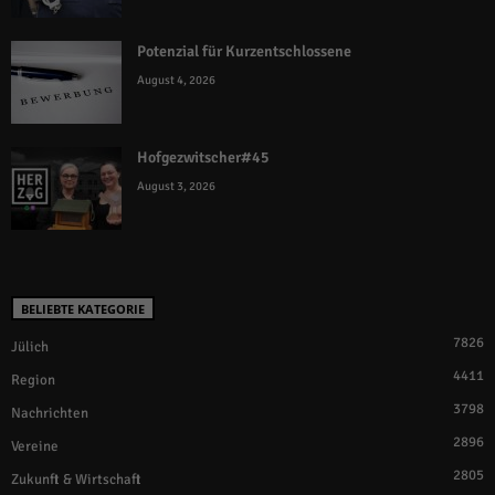
Potenzial für Kurzentschlossene
August 4, 2026
Hofgezwitscher#45
August 3, 2026
BELIEBTE KATEGORIE
7826
Jülich
4411
Region
3798
Nachrichten
2896
Vereine
2805
Zukunft & Wirtschaft