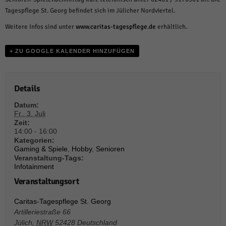
weitere Informationen anzeigen lassen und so nur bestimmte Cookies
auswählen.
Tagespflege St. Georg befindet sich im Jülicher Nordviertel.
Weitere Infos sind unter
www.caritas-tagespflege.de
erhältlich.
Alle akzeptieren
Speichern und weiter
Zurück
+ ZU GOOGLE KALENDER HINZUFÜGEN
Datenschutzeinstellungen
Essenziell (1)
Essenzielle Cookies ermöglichen grundlegende Funktionen und sind für die
Details
einwandfreie Funktion der Website erforderlich.
Datum:
Cookie-Informationen anzeigen
Fr.. 3. Juli
Zeit:
Sta
Statistiken (1)
14:00 - 16:00
Kategorien:
Statistik Cookies erfassen Informationen anonym. Diese Informationen helfen
Gaming & Spiele
,
Hobby
,
Senioren
uns zu verstehen, wie unsere Besucher unsere Website nutzen.
Veranstaltung-Tags:
Infotainment
Cookie-Informationen anzeigen
Veranstaltungsort
Mar
Marketing (1)
Caritas-Tagespflege St. Georg
Marketing-Cookies werden von Drittanbietern oder Publishern verwendet,
Artilleriestraße 66
um personalisierte Werbung anzuzeigen. Sie tun dies, indem sie Besucher
Jülich
,
NRW
52428
Deutschland