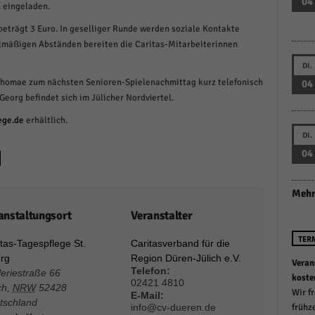
04
 eingeladen.
schutzeinstellungen
enziell (1)
beträgt 3 Euro. In geselliger Runde werden soziale Kontakte
elmäßigen Abständen bereiten die Caritas-Mitarbeiterinnen
zielle Cookies ermöglichen grundlegende Funktionen und sind für die einwandfreie
ion der Website erforderlich.
DI.
Cookie-Informationen anzeigen
Thomae zum nächsten Senioren-Spielenachmittag kurz telefonisch
04
Georg befindet sich im Jülicher Nordviertel.
istiken (1)
ege.de
erhältlich.
stik Cookies erfassen Informationen anonym. Diese Informationen helfen uns zu verste
DI.
nsere Besucher unsere Website nutzen.
04
Cookie-Informationen anzeigen
keting (1)
Mehr
anstaltungsort
Veranstalter
ting-Cookies werden von Drittanbietern oder Publishern verwendet, um personalisie
ng anzuzeigen. Sie tun dies, indem sie Besucher über Websites hinweg verfolgen.
TER
tas-Tagespflege St.
Caritasverband für die
Cookie-Informationen anzeigen
rg
Region Düren-Jülich e.V.
Veran
Telefon:
lleriestraße 66
erne Medien (6)
koste
02421 4810
ch
,
NRW
52428
Wir f
E-Mail:
tschland
te von Videoplattformen und Social-Media-Plattformen werden standardmäßig blocki
info@cv-dueren.de
frühz
Cookies von externen Medien akzeptiert werden, bedarf der Zugriff auf diese Inhalte