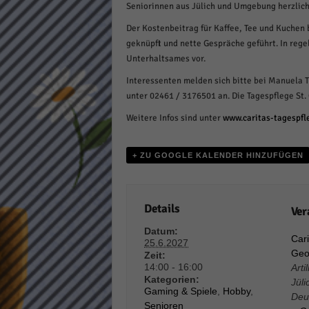
Seniorinnen aus Jülich und Umgebung herzlich
Daten
Ess
Der Kostenbeitrag für Kaffee, Tee und Kuchen 
geknüpft und nette Gespräche geführt. In reg
Essen
Funkt
Unterhaltsames vor.
Interessenten melden sich bitte bei Manuela 
unter 02461 / 3176501 an. Die Tagespflege St. 
Stat
Weitere Infos sind unter
www.caritas-tagespfl
Stati
wie u
+ ZU GOOGLE KALENDER HINZUFÜGEN
Mar
Details
Ver
Marke
Werbu
Datum:
Cari
25.6.2027
Geo
Zeit:
14:00 - 16:00
Arti
Ext
Kategorien:
Jüli
Gaming & Spiele
,
Hobby
,
Deu
Inhal
Senioren
Wenn 