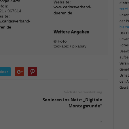
oogle Karte
Website:
eintr
r manuellen Einwilligung mehr.
efon:
www.caritasverband-
termi
21 / 967614
Cookie-Informationen anzeigen
dueren.de
unse
site:
.caritasverband-
der P
Datenschutzerklärung
Im
red by Borlabs Cookie
ren.de
bis z
Weitere Angaben
Der H
unver
© Foto
Fotos
tookapic / pixabay
Bearb
aufbe
Veran
Geneh
itter
Urheb
den A
Gewäh
Nächste Veranstaltung
Senioren ins Netz: „Digitale
Montagsrunde“
»