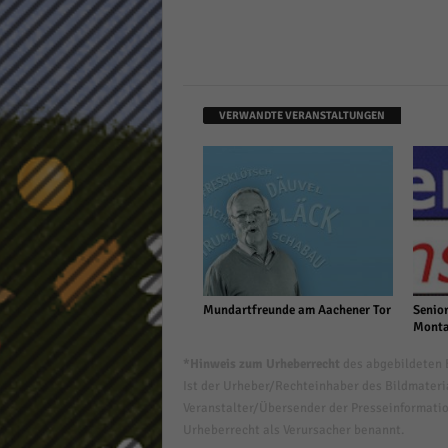
VERWANDTE VERANSTALTUNGEN
Mundartfreunde am Aachener Tor
Senior
Monta
*Hinweis zum Urheberrecht
des abgebildeten B
Ist der Urheber/Rechteinhaber des Bildmaterial
Veranstalter/Übersender der Presseinformatio
Urheberrecht als Verursacher benannt.