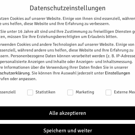
G
UNTERSTÜTZEN
KONTAKT
DATENSCHUTZ
IMPRESSUM
Datenschutzeinstellungen
utzen Cookies auf unserer Website. Einige von ihnen sind essenziell, währe
e uns helfen, diese Website und Ihre Erfahrung zu verbessern.
Sie unter 16 Jahre alt sind und Ihre Zustimmung zu freiwilligen Diensten 
en, müssen Sie Ihre Erziehungsberechtigten um Erlaubnis bitten.
erwenden Cookies und andere Technologien auf unserer Website. Einige von
essenziell, während andere uns helfen, diese Website und Ihre Erfahrung zu
ssern.
Personenbezogene Daten können verarbeitet werden (z. B. IP-Adresse
SPEZIAL
E-PAPER
KINO
GALERIE
TERM
r personalisierte Anzeigen und Inhalte oder Anzeigen- und Inhaltsmessung.
re Informationen über die Verwendung Ihrer Daten finden Sie in unserer
DEM
schutzerklärung
.
Sie können Ihre Auswahl jederzeit unter
Einstellungen
rufen oder anpassen.
Senio
schutzeinstellungen
0
ssenziell
Statistiken
Marketing
Externe Me
r Senioren
TAGE
Alle akzeptieren
itter
NÄC
Speichern und weiter
DI.