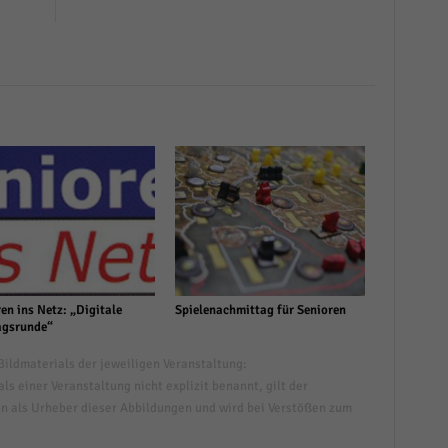
en ins Netz: „Digitale
Spielenachmittag für Senioren
gsrunde“
ildmaterials der jeweiligen Veranstaltung:
s einer Veranstaltung nicht explizit benannt, gilt der
n als Urheber dieser Abbildungen und wird bei Verstößen zum