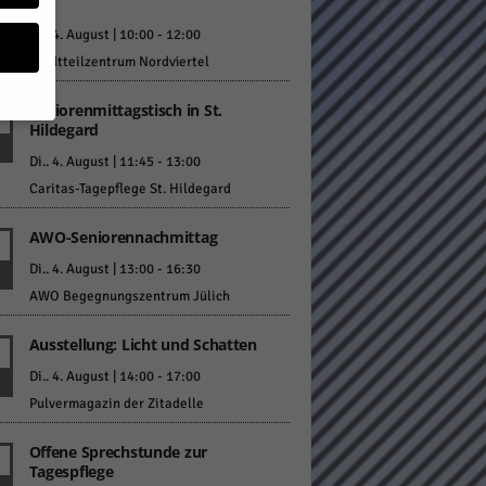
Co“
Di.. 4. August | 10:00
-
12:00
Stadtteilzentrum Nordviertel
Seniorenmittagstisch in St.
Hildegard
geben
Di.. 4. August | 11:45
-
13:00
Caritas-Tagepflege St. Hildegard
 ihnen
AWO-Seniorennachmittag
n), z.
Di.. 4. August | 13:00
-
16:30
AWO Begegnungszentrum Jülich
gen
Ausstellung: Licht und Schatten
Di.. 4. August | 14:00
-
17:00
Pulvermagazin der Zitadelle
Zurück
Offene Sprechstunde zur
Tagespflege