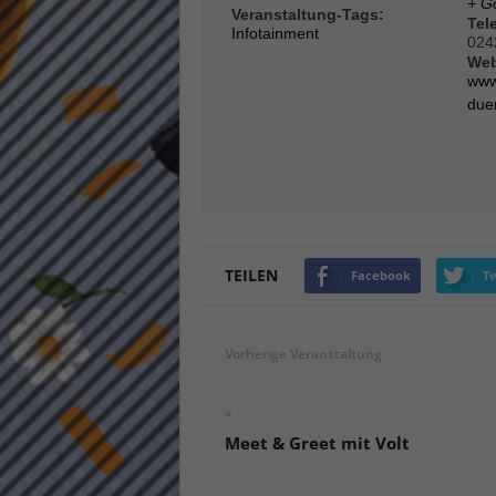
+ G
Veranstaltung-Tags:
keine
Tel
Infotainment
024
Web
www
powe
due
TEILEN
Facebook
Tw
Vorherige Veranstaltung
«
Meet & Greet mit Volt