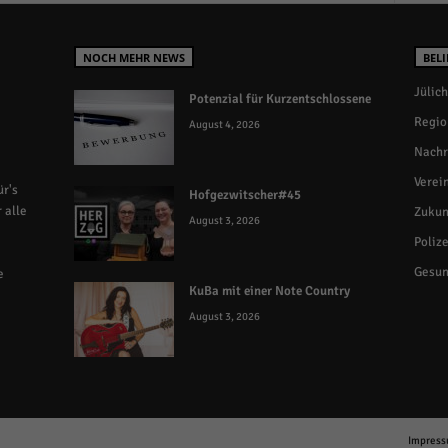
NOCH MEHR NEWS
BELI
Jülich
Potenzial für Kurzentschlossene
Regio
August 4, 2026
Nachr
Verei
r's
Hofgezwitscher#45
 alle
Zukun
August 3, 2026
Polize
Gesun
e
KuBa mit einer Note Country
August 3, 2026
Impres