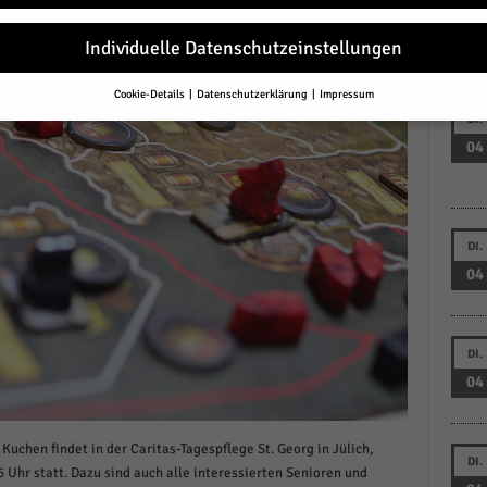
04
Individuelle Datenschutzeinstellungen
Cookie-Details
Datenschutzerklärung
Impressum
Datenschutzeinstellungen
DI.
04
Sie unter 16 Jahre alt sind und Ihre Zustimmung zu freiwilligen Diensten 
en, müssen Sie Ihre Erziehungsberechtigten um Erlaubnis bitten.
erwenden Cookies und andere Technologien auf unserer Website. Einige von
essenziell, während andere uns helfen, diese Website und Ihre Erfahrung zu
ssern.
Personenbezogene Daten können verarbeitet werden (z. B. IP-Adresse
DI.
r personalisierte Anzeigen und Inhalte oder Anzeigen- und Inhaltsmessung.
04
re Informationen über die Verwendung Ihrer Daten finden Sie in unserer
schutzerklärung
.
finden Sie eine Übersicht über alle verwendeten Cookies. Sie können Ihre
lligung zu ganzen Kategorien geben oder sich weitere Informationen anzei
DI.
n und so nur bestimmte Cookies auswählen.
04
le akzeptieren
uchen findet in der Caritas-Tagespflege St. Georg in Jülich,
DI.
eichern und weiter
6 Uhr statt. Dazu sind auch alle interessierten Senioren und