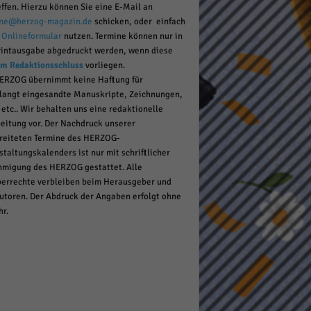
effen. Hierzu können Sie eine E-Mail an
ne@herzog-magazin.de
schicken, oder einfach
r
Onlineformular
nutzen. Termine können nur in
rintausgabe abgedruckt werden, wenn diese
pressum
um Redaktionsschluss
vorliegen.
ERZOG übernimmt keine Haftung für
langt eingesandte Manuskripte, Zeichnungen,
 etc.. Wir behalten uns eine redaktionelle
eitung vor. Der Nachdruck unserer
reiteten Termine des HERZOG-
staltungskalenders ist nur mit schriftlicher
migung des HERZOG gestattet. Alle
errechte verbleiben beim Herausgeber und
utoren. Der Abdruck der Angaben erfolgt ohne
r.