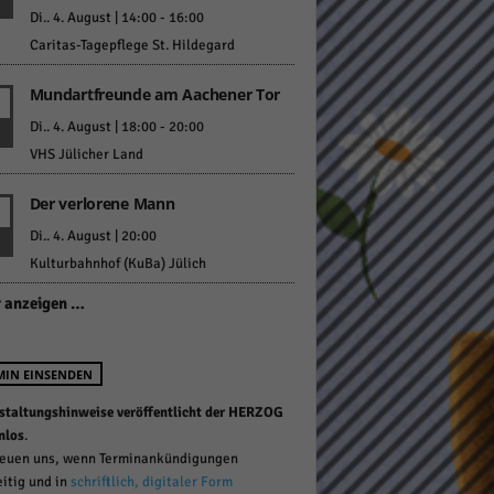
Di.. 4. August | 14:00
-
16:00
Caritas-Tagepflege St. Hildegard
Mundartfreunde am Aachener Tor
Di.. 4. August | 18:00
-
20:00
VHS Jülicher Land
Statistiken
Der verlorene Mann
hen,
Di.. 4. August | 20:00
Kulturbahnhof (KuBa) Jülich
Marketing
 anzeigen …
rte
MIN EINSENDEN
staltungshinweise veröffentlicht der HERZOG
Externe Medien
nlos
.
reuen uns, wenn Terminankündigungen
ert.
eitig und in
schriftlich, digitaler Form