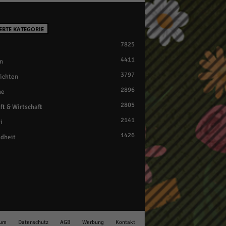
EBTE KATEGORIE
7825
4411
n
3797
ichten
2896
ne
2805
ft & Wirtschaft
2141
i
1426
dheit
sum
Datenschutz
AGB
Werbung
Kontakt