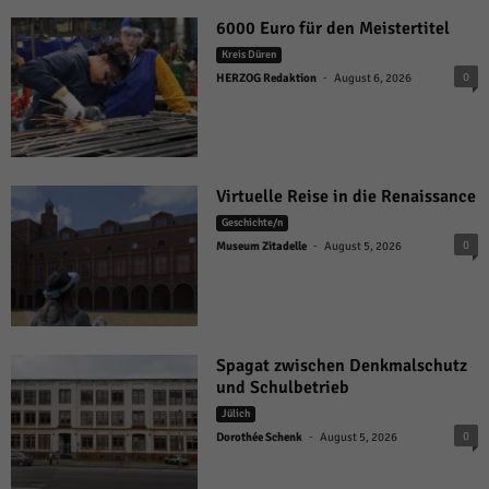
6000 Euro für den Meistertitel
Kreis Düren
-
0
HERZOG Redaktion
August 6, 2026
Virtuelle Reise in die Renaissance
Geschichte/n
-
0
Museum Zitadelle
August 5, 2026
Spagat zwischen Denkmalschutz
und Schulbetrieb
Jülich
-
0
Dorothée Schenk
August 5, 2026