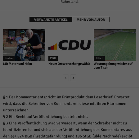
Ruhestand.
VERWANDTE ARTIKEL
MEHR VOM AUTOR
Koslar
CDU
Jülich
Mit Motor und Helm
Neuer Ortsvorsteher gewählt
Westumgehung wieder auf
dem Tisch
§ 1 Der Kommentar entspricht im Printprodukt dem Leserbrief. Erwartet
wird, dass die Schreiber von Kommentaren diese mit ihren Klarnamen
unterzeichnen.
§ 2 Ein Recht auf Veröffentlichung besteht nicht.
§ 3 Eine Veröffentlichung wird verweigert, wenn der Schreiber nicht zu
identifizieren ist und sich aus der Veröffentlichung des Kommentares aus
den §§< 824 BGB (Kreditgefährdung) und 186 StGB (üble Nachrede) ergibt.