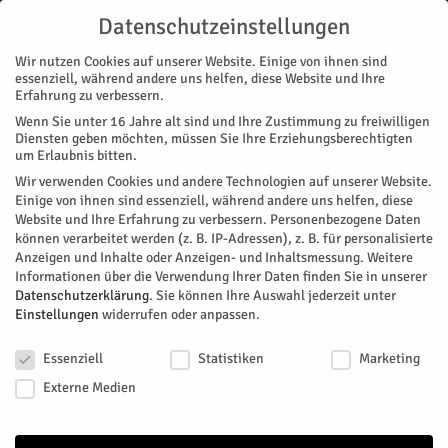
Datenschutzeinstellungen
Wir nutzen Cookies auf unserer Website. Einige von ihnen sind
essenziell, während andere uns helfen, diese Website und Ihre
Erfahrung zu verbessern.
Wenn Sie unter 16 Jahre alt sind und Ihre Zustimmung zu freiwilligen
Start
Galerie
Galerie 2024
Stücke vom Himmel gesendet
Diensten geben möchten, müssen Sie Ihre Erziehungsberechtigten
GALERIE
GALERIE 2024
STADTTEILE
JÜLICH
MAGAZIN
KUNST & DESIGN
um Erlaubnis bitten.
VEREINE
Wir verwenden Cookies und andere Technologien auf unserer Website.
Stücke vom Himmel gesendet
Einige von ihnen sind essenziell, während andere uns helfen, diese
Website und Ihre Erfahrung zu verbessern.
Personenbezogene Daten
können verarbeitet werden (z. B. IP-Adressen), z. B. für personalisierte
Von
Volker Goebels
-
September 15, 2024
89
0
Anzeigen und Inhalte oder Anzeigen- und Inhaltsmessung.
Weitere
Informationen über die Verwendung Ihrer Daten finden Sie in unserer
Facebook
Twitter
Datenschutzerklärung
.
Sie können Ihre Auswahl jederzeit unter
Einstellungen
widerrufen oder anpassen.
Datenschutzeinstellungen
- Anzeige -
Essenziell
Statistiken
Marketing
Externe Medien
Ein Stück vom Himmel In der Werkstatt des Kunstvereins an der
Düsseldorfer Straße fand die Verkaufsaktion „Ein Stück vom Himmel“
statt. Die Stücke vom Himmel – von den Mitgliedern des Kunstvereins