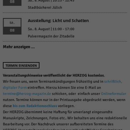
Sa.. 8. August | 10:15
-
12:45
über Websites hinweg verfolgen.
08
Stadtbücherei Jülich
Cookie-Informationen anzeigen
Ext
Externe Medien (6)
Ausstellung: Licht und Schatten
SA.
Sa.. 8. August | 11:00
-
17:00
08
Inhalte von Videoplattformen und Social-Media-Plattformen werden
standardmäßig blockiert. Wenn Cookies von externen Medien akzeptiert
Pulvermagazin der Zitadelle
werden, bedarf der Zugriff auf diese Inhalte keiner manuellen Einwilligung
mehr.
Mehr anzeigen …
Cookie-Informationen anzeigen
Datenschutzerklärung
Impressum
powered by Borlabs Cookie
TERMIN EINSENDEN
Veranstaltungshinweise veröffentlicht der HERZOG kostenlos
.
Wir freuen uns, wenn Terminankündigungen frühzeitig und in
schriftlich,
digitaler Form
eintreffen. Hierzu können Sie eine E-Mail an
termine@herzog-magazin.de
schicken, oder einfach unser
Onlineformular
nutzen. Termine können nur in der Printausgabe abgedruckt werden, wenn
diese
bis zum Redaktionsschluss
vorliegen.
Der HERZOG übernimmt keine Haftung für unverlangt eingesandte
Manuskripte, Zeichnungen, Fotos etc.. Wir behalten uns eine redaktionelle
Bearbeitung vor. Der Nachdruck unserer aufbereiteten Termine des