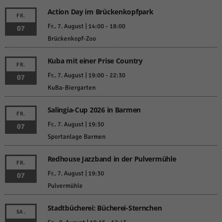
weitere Informationen anzeigen lassen und so nur bestimmte Cookies
auswählen.
Action Day im Brückenkopfpark
FR.
Fr.. 7. August | 14:00
-
18:00
07
Alle akzeptieren
Speichern und weiter
Brückenkopf-Zoo
Zurück
Kuba mit einer Prise Country
Datenschutzeinstellungen
FR.
Essenziell (1)
Fr.. 7. August | 19:00
-
22:30
07
Essenzielle Cookies ermöglichen grundlegende Funktionen und sind für die
KuBa-Biergarten
einwandfreie Funktion der Website erforderlich.
Cookie-Informationen anzeigen
Salingia-Cup 2026 in Barmen
FR.
Fr.. 7. August | 19:30
07
Sta
Statistiken (1)
Sportanlage Barmen
Statistik Cookies erfassen Informationen anonym. Diese Informationen helfen
uns zu verstehen, wie unsere Besucher unsere Website nutzen.
Redhouse Jazzband in der Pulvermühle
FR.
Cookie-Informationen anzeigen
Fr.. 7. August | 19:30
07
Pulvermühle
Mar
Marketing (1)
Marketing-Cookies werden von Drittanbietern oder Publishern verwendet,
Stadtbücherei: Bücherei-Sternchen
SA.
um personalisierte Werbung anzuzeigen. Sie tun dies, indem sie Besucher