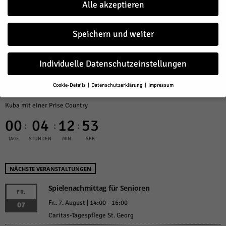
Alle akzeptieren
*Hinweis zum Urheberrecht
des abgebildeten Bildmaterials der jeweiligen
Veranstaltung:
Ist der Urheber/Rechteinhaber des Bildmaterials einer Veranstaltung nicht
Speichern und weiter
explizit benannt, gilt der Veranstalter/Übersender der Presseinformation
als Urheber dieser Abbildungen und wird bei Verstößen zum Urheberrecht
Individuelle Datenschutzeinstellungen
als Verursacher benannt.
Cookie-Details
Datenschutzerklärung
Impressum
DEMNÄCHST
Datenschutzeinstellungen
Kuba mit einer Prise Country
Wenn Sie unter 16 Jahre alt sind und Ihre Zustimmung zu freiwilligen
00
04
12
53
Diensten geben möchten, müssen Sie Ihre Erziehungsberechtigten
:
:
:
um Erlaubnis bitten.
TAGE
STUNDEN
MIN
SEK
Wir verwenden Cookies und andere Technologien auf unserer Website.
Einige von ihnen sind essenziell, während andere uns helfen, diese
Website und Ihre Erfahrung zu verbessern.
Personenbezogene Daten
NÄCHSTE VERANSTALTUNGEN
können verarbeitet werden (z. B. IP-Adressen), z. B. für personalisierte
Anzeigen und Inhalte oder Anzeigen- und Inhaltsmessung.
Weitere
Spielenachmittag für Senioren
Informationen über die Verwendung Ihrer Daten finden Sie in unserer
FR.
Datenschutzerklärung
.
Fr.. 7. August | 14:00
-
16:00
07
Hier finden Sie eine Übersicht über alle verwendeten Cookies. Sie
Caritas-Tagespflege St. Georg
können Ihre Einwilligung zu ganzen Kategorien geben oder sich