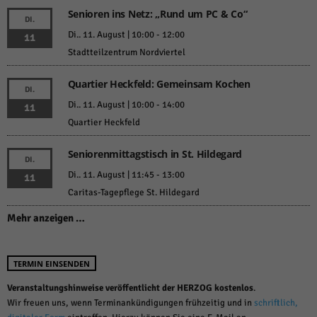
über Websites hinweg verfolgen.
Senioren ins Netz: „Rund um PC & Co“
DI.
Cookie-Informationen anzeigen
Di.. 11. August | 10:00
-
12:00
11
Ext
Externe Medien (6)
Stadtteilzentrum Nordviertel
Inhalte von Videoplattformen und Social-Media-Plattformen werden
Quartier Heckfeld: Gemeinsam Kochen
standardmäßig blockiert. Wenn Cookies von externen Medien akzeptiert
DI.
werden, bedarf der Zugriff auf diese Inhalte keiner manuellen Einwilligung
Di.. 11. August | 10:00
-
14:00
11
mehr.
Quartier Heckfeld
Cookie-Informationen anzeigen
Datenschutzerklärung
Impressum
powered by Borlabs Cookie
Seniorenmittagstisch in St. Hildegard
DI.
Di.. 11. August | 11:45
-
13:00
11
Caritas-Tagepflege St. Hildegard
Mehr anzeigen …
TERMIN EINSENDEN
Veranstaltungshinweise veröffentlicht der HERZOG kostenlos
.
Wir freuen uns, wenn Terminankündigungen frühzeitig und in
schriftlich,