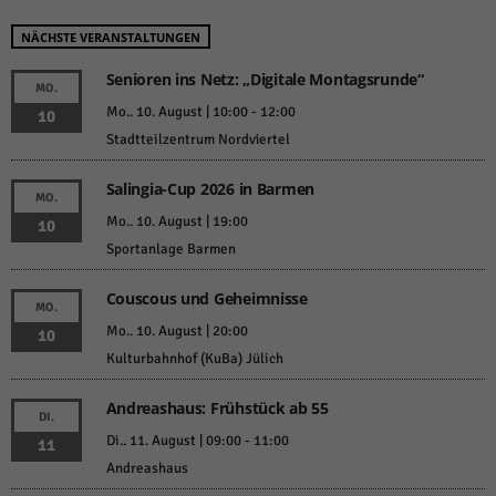
weitere Informationen anzeigen lassen und so nur bestimmte Cookies
auswählen.
NÄCHSTE VERANSTALTUNGEN
Alle akzeptieren
Speichern und weiter
Senioren ins Netz: „Digitale Montagsrunde“
MO.
Mo.. 10. August | 10:00
-
12:00
Zurück
10
Datenschutzeinstellungen
Stadtteilzentrum Nordviertel
Essenziell (1)
Salingia-Cup 2026 in Barmen
Essenzielle Cookies ermöglichen grundlegende Funktionen und sind für die
MO.
einwandfreie Funktion der Website erforderlich.
Mo.. 10. August | 19:00
10
Cookie-Informationen anzeigen
Sportanlage Barmen
Sta
Statistiken (1)
Couscous und Geheimnisse
MO.
Statistik Cookies erfassen Informationen anonym. Diese Informationen helfen
Mo.. 10. August | 20:00
10
uns zu verstehen, wie unsere Besucher unsere Website nutzen.
Kulturbahnhof (KuBa) Jülich
Cookie-Informationen anzeigen
Andreashaus: Frühstück ab 55
Mar
Marketing (1)
DI.
Di.. 11. August | 09:00
-
11:00
11
Marketing-Cookies werden von Drittanbietern oder Publishern verwendet,
Andreashaus
um personalisierte Werbung anzuzeigen. Sie tun dies, indem sie Besucher