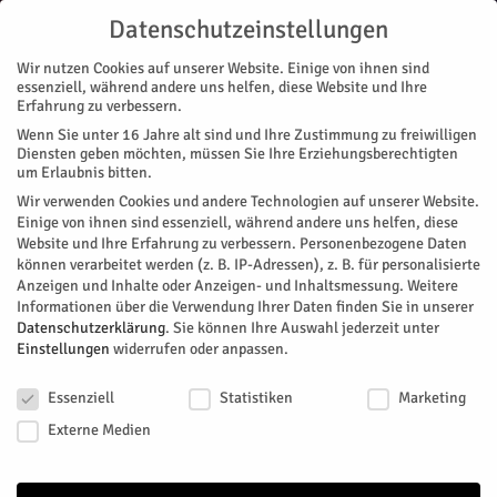
Datenschutzeinstellungen
Wir nutzen Cookies auf unserer Website. Einige von ihnen sind
essenziell, während andere uns helfen, diese Website und Ihre
Erfahrung zu verbessern.
Wenn Sie unter 16 Jahre alt sind und Ihre Zustimmung zu freiwilligen
Start
Diensten geben möchten, müssen Sie Ihre Erziehungsberechtigten
um Erlaubnis bitten.
← Zurück zu Veranstaltungen
Wir verwenden Cookies und andere Technologien auf unserer Website.
Einige von ihnen sind essenziell, während andere uns helfen, diese
Website und Ihre Erfahrung zu verbessern.
Personenbezogene Daten
können verarbeitet werden (z. B. IP-Adressen), z. B. für personalisierte
Kulturwerkstatt
Anzeigen und Inhalte oder Anzeigen- und Inhaltsmessung.
Weitere
Informationen über die Verwendung Ihrer Daten finden Sie in unserer
Datenschutzerklärung
.
Sie können Ihre Auswahl jederzeit unter
Einstellungen
widerrufen oder anpassen.
+ Google Karte
Datenschutzeinstellungen
Düsseldorfer Str. 10
Essenziell
Statistiken
Marketing
Jülich
,
NRW
52428
Deutschland
Externe Medien
https://www.kunstverein-juelich.de/