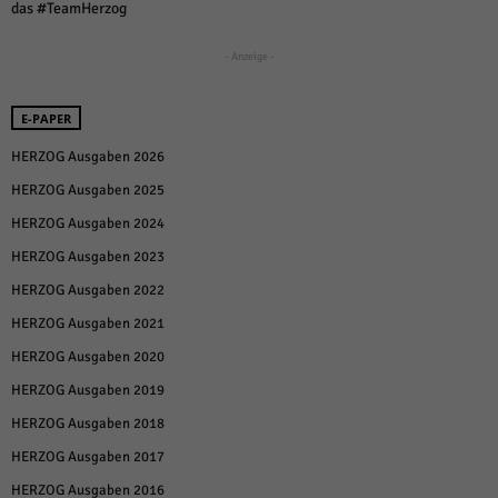
über Websites hinweg verfolgen.
das #TeamHerzog
Cookie-Informationen anzeigen
- Anzeige -
Ext
Externe Medien (6)
Inhalte von Videoplattformen und Social-Media-Plattformen werden
E-PAPER
standardmäßig blockiert. Wenn Cookies von externen Medien akzeptiert
werden, bedarf der Zugriff auf diese Inhalte keiner manuellen Einwilligung
HERZOG Ausgaben 2026
mehr.
HERZOG Ausgaben 2025
Cookie-Informationen anzeigen
HERZOG Ausgaben 2024
Datenschutzerklärung
Impressum
powered by Borlabs Cookie
HERZOG Ausgaben 2023
HERZOG Ausgaben 2022
HERZOG Ausgaben 2021
HERZOG Ausgaben 2020
HERZOG Ausgaben 2019
HERZOG Ausgaben 2018
HERZOG Ausgaben 2017
HERZOG Ausgaben 2016