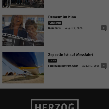
Demenz im Kino
Gesundheit
-
0
Kreis Düren
August 7, 2026
Zeppelin ist auf Messfahrt
Jülich
-
0
Forschungszentrum Jülich
August 7, 2026