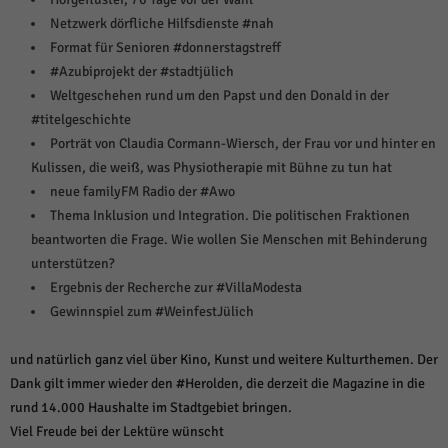
weitere Informationen anzeigen lassen und so nur bestimmte Cookies
auswählen.
Netzwerk dörfliche Hilfsdienste #nah
Format für Senioren #donnerstagstreff
Alle akzeptieren
Speichern und weiter
#Azubiprojekt der #stadtjülich
Weltgeschehen rund um den Papst und den Donald in der
Zurück
#titelgeschichte
Datenschutzeinstellungen
Essenziell (1)
Porträt von Claudia Cormann-Wiersch, der Frau vor und hinter en
Kulissen, die weiß, was Physiotherapie mit Bühne zu tun hat
Essenzielle Cookies ermöglichen grundlegende Funktionen und sind für die
einwandfreie Funktion der Website erforderlich.
neue familyFM Radio der #Awo
Thema Inklusion und Integration. Die politischen Fraktionen
Cookie-Informationen anzeigen
beantworten die Frage. Wie wollen Sie Menschen mit Behinderung
Sta
Statistiken (1)
unterstützen?
Ergebnis der Recherche zur #VillaModesta
Statistik Cookies erfassen Informationen anonym. Diese Informationen helfen
Gewinnspiel zum #WeinfestJülich
uns zu verstehen, wie unsere Besucher unsere Website nutzen.
Cookie-Informationen anzeigen
und natürlich ganz viel über Kino, Kunst und weitere Kulturthemen. Der
Mar
Marketing (1)
Dank gilt immer wieder den #Herolden, die derzeit die Magazine in die
rund 14.000 Haushalte im Stadtgebiet bringen.
Marketing-Cookies werden von Drittanbietern oder Publishern verwendet,
Viel Freude bei der Lektüre wünscht
um personalisierte Werbung anzuzeigen. Sie tun dies, indem sie Besucher