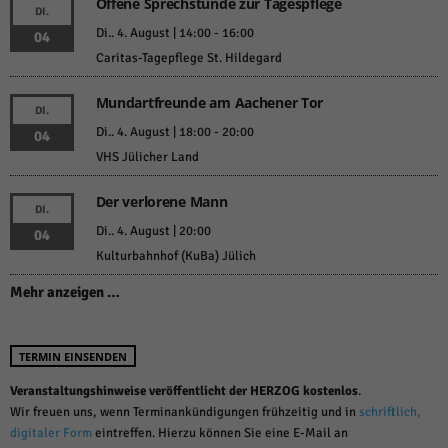
Offene Sprechstunde zur Tagespflege
DI.
Di.. 4. August | 14:00
-
16:00
04
Caritas-Tagepflege St. Hildegard
Mundartfreunde am Aachener Tor
DI.
Di.. 4. August | 18:00
-
20:00
04
VHS Jülicher Land
Der verlorene Mann
DI.
Di.. 4. August | 20:00
04
Kulturbahnhof (KuBa) Jülich
Mehr anzeigen …
TERMIN EINSENDEN
Veranstaltungshinweise veröffentlicht der HERZOG kostenlos
.
Wir freuen uns, wenn Terminankündigungen frühzeitig und in
schriftlich,
digitaler Form
eintreffen. Hierzu können Sie eine E-Mail an