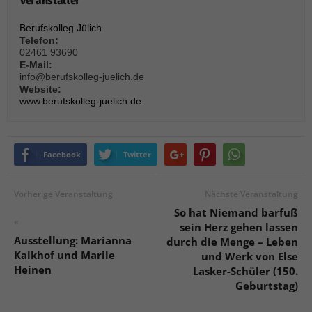
Veranstalter
über Websites hinweg verfolgen.
Cookie-Informationen anzeigen
Berufskolleg Jülich
Telefon:
Ext
Externe Medien (6)
02461 93690
E-Mail:
Inhalte von Videoplattformen und Social-Media-Plattformen werden
info@berufskolleg-juelich.de
standardmäßig blockiert. Wenn Cookies von externen Medien akzeptiert
Website:
werden, bedarf der Zugriff auf diese Inhalte keiner manuellen Einwilligung
www.berufskolleg-juelich.de
mehr.
Cookie-Informationen anzeigen
Datenschutzerklärung
Impressum
powered by Borlabs Cookie
Facebook
Twitter
Vorherige Veranstaltung
Nächste Veranstaltung
So hat Niemand barfuß
«
sein Herz gehen lassen
Ausstellung: Marianna
durch die Menge – Leben
Kalkhof und Marile
und Werk von Else
Heinen
Lasker-Schüler (150.
Geburtstag)