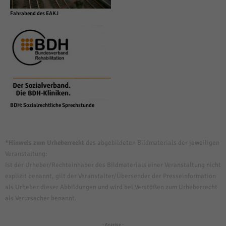
Fahrabend des EAKJ
BDH: Sozialrechtliche Sprechstunde
*Hinweis zum Urheberrecht
des abgebildeten Bildmaterials der jeweiligen
Veranstaltung:
Ist der Urheber/Rechteinhaber des Bildmaterials einer Veranstaltung nicht
explizit benannt, gilt der Veranstalter/Übersender der Presseinformation
als Urheber dieser Abbildungen und wird bei Verstößen zum Urheberrecht
als Verursacher benannt.
- Anzeige -