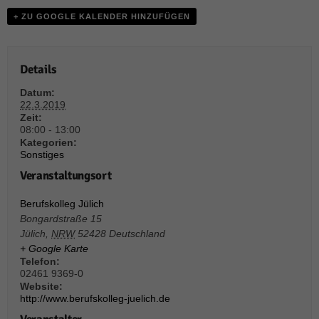
weitere Informationen anzeigen lassen und so nur bestimmte Cookies
auswählen.
+ ZU GOOGLE KALENDER HINZUFÜGEN
Alle akzeptieren
Speichern und weiter
Details
Zurück
Datenschutzeinstellungen
Datum:
Essenziell (1)
22.3.2019
Zeit:
Essenzielle Cookies ermöglichen grundlegende Funktionen und sind für die
08:00 - 13:00
einwandfreie Funktion der Website erforderlich.
Kategorien:
Sonstiges
Cookie-Informationen anzeigen
Veranstaltungsort
Sta
Statistiken (1)
Berufskolleg Jülich
Statistik Cookies erfassen Informationen anonym. Diese Informationen helfen
Bongardstraße 15
uns zu verstehen, wie unsere Besucher unsere Website nutzen.
Jülich
,
NRW
52428
Deutschland
Cookie-Informationen anzeigen
+ Google Karte
Telefon:
Mar
Marketing (1)
02461 9369-0
Website:
Marketing-Cookies werden von Drittanbietern oder Publishern verwendet,
http://www.berufskolleg-juelich.de
um personalisierte Werbung anzuzeigen. Sie tun dies, indem sie Besucher