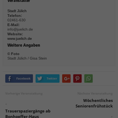
Veranstalter
über Websites hinweg verfolgen.
Cookie-Informationen anzeigen
Stadt Jülich
Telefon:
Ext
Externe Medien (6)
02461-630
E-Mail:
Inhalte von Videoplattformen und Social-Media-Plattformen werden
info@juelich.de
standardmäßig blockiert. Wenn Cookies von externen Medien akzeptiert
Website:
werden, bedarf der Zugriff auf diese Inhalte keiner manuellen Einwilligung
www.juelich.de
mehr.
Weitere Angaben
Cookie-Informationen anzeigen
© Foto
Datenschutzerklärung
Impressum
powered by Borlabs Cookie
Stadt Jülich / Gisa Stein
Facebook
Twitter
Vorherige Veranstaltung
Nächste Veranstaltung
Wöchentliches
«
Seniorenfrühstück
Trauerspaziergänge ab
Bonhoeffer-Haus
»