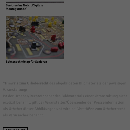
Senioren ins Netz: „Digitale
Montagsrunde“
Spielenachmittag für Senioren
*Hinweis zum Urheberrecht
des abgebildeten Bildmaterials der jeweiligen
Veranstaltung:
Ist der Urheber/Rechteinhaber des Bildmaterials einer Veranstaltung nicht
explizit benannt, gilt der Veranstalter/Übersender der Presseinformation
als Urheber dieser Abbildungen und wird bei Verstößen zum Urheberrecht
als Verursacher benannt.