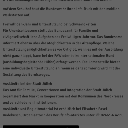
über Websites hinweg verfolgen.
Cookie-Informationen anzeigen
Auf dem Schulhof baut die Bundeswehr ihren Info-Truck mit den mobilen
Werkstätten auf.
Ext
Externe Medien (6)
Freiwilligen-Jahr und Unterstützung bei Schwierigkeiten
Inhalte von Videoplattformen und Social-Media-Plattformen werden
Für Unentschlossene stellt das Bundesamt für Familie und
standardmäßig blockiert. Wenn Cookies von externen Medien akzeptiert
zivilgesellschaftliche Aufgaben das Freiwilligen-Jahr vor. Das Bundesamt
werden, bedarf der Zugriff auf diese Inhalte keiner manuellen Einwilligung
informiert ebenso über die Möglichkeiten in der Altenpflege. Welche
mehr.
Unterstützungsmöglichkeiten es vor Ort gibt, wenn es mit der Ausbildung
Cookie-Informationen anzeigen
nicht ganz klappt, kann bei der FAW oder beim Internationalen Bund
Datenschutzerklärung
Impressum
powered by Borlabs Cookie
(ausbildungsbegleitende Hilfen) erfragt werden. Die Lotsenstelle bietet
eine individuelle Unterstützung an, wenn es ganz schwierig wird mit der
Gestaltung des Berufsweges.
Auskünfte bei der Stadt Jülich
Das Amt für Familie, Generationen und Integration der Stadt Jülich
organisiert den Markt in Kooperation mit den Kommunen des Nordkreises
und verschiedenen Institutionen.
Auskünfte und Begleitmaterial ist erhältlich bei Elisabeth Fasel-
Rüdebusch, Organisatorin des Berufsinfo-Marktes unter ☏ 02461-63411.