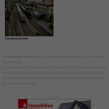
Fahrabend des EAKJ
*Hinweis zum Urheberrecht
des abgebildeten Bildmaterials der jeweiligen
Veranstaltung:
Ist der Urheber/Rechteinhaber des Bildmaterials einer Veranstaltung nicht
explizit benannt, gilt der Veranstalter/Übersender der Presseinformation
als Urheber dieser Abbildungen und wird bei Verstößen zum Urheberrecht
als Verursacher benannt.
- Anzeige -