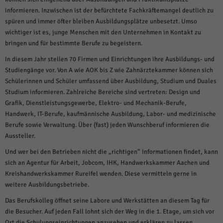
weitere Informationen anzeigen lassen und so nur bestimmte Cookies
auswählen.
informieren. Inzwischen ist der befürchtete Fachkräftemangel deutlich zu
spüren und immer öfter bleiben Ausbildungsplätze unbesetzt. Umso
Alle akzeptieren
Speichern und weiter
wichtiger ist es, junge Menschen mit den Unternehmen in Kontakt zu
bringen und für bestimmte Berufe zu begeistern.
Zurück
In diesem Jahr stellen 70 Firmen und Einrichtungen ihre Ausbildungs- und
Datenschutzeinstellungen
Essenziell (1)
Studiengänge vor. Von A wie AOK bis Z wie Zahnärztekammer können sich
Schülerinnen und Schüler umfassend über Ausbildung, Studium und Duales
Essenzielle Cookies ermöglichen grundlegende Funktionen und sind für die
Studium informieren. Zahlreiche Bereiche sind vertreten: Design und
einwandfreie Funktion der Website erforderlich.
Grafik, Dienstleistungsgewerbe, Elektro- und Mechanik-Berufe,
Cookie-Informationen anzeigen
Handwerk, IT-Berufe, kaufmännische Ausbildung, Labor- und medizinische
Berufe sowie Verwaltung. Über (fast) jeden Wunschberuf informieren die
Sta
Statistiken (1)
Aussteller.
Statistik Cookies erfassen Informationen anonym. Diese Informationen helfen
Und wer bei den Betrieben nicht die „richtigen“ Informationen findet, kann
uns zu verstehen, wie unsere Besucher unsere Website nutzen.
sich an Agentur für Arbeit, Jobcom, IHK, Handwerkskammer Aachen und
Cookie-Informationen anzeigen
Kreishandwerkskammer Rureifel wenden. Diese vermitteln gerne in
weitere Ausbildungsbetriebe.
Mar
Marketing (1)
Das Berufskolleg öffnet seine Labore und Werkstätten an diesem Tag für
Marketing-Cookies werden von Drittanbietern oder Publishern verwendet,
die Besucher. Auf jeden Fall lohnt sich der Weg in die 1. Etage, um sich vor
um personalisierte Werbung anzuzeigen. Sie tun dies, indem sie Besucher
Ort die Schulungseinrichtungen anzusehen und erklären zu lassen.