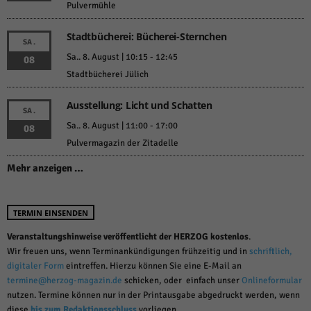
Pulvermühle
Stadtbücherei: Bücherei-Sternchen
SA.
Sa.. 8. August | 10:15
-
12:45
08
Stadtbücherei Jülich
Ausstellung: Licht und Schatten
SA.
Sa.. 8. August | 11:00
-
17:00
08
Pulvermagazin der Zitadelle
Mehr anzeigen …
TERMIN EINSENDEN
Veranstaltungshinweise veröffentlicht der HERZOG kostenlos
.
Wir freuen uns, wenn Terminankündigungen frühzeitig und in
schriftlich,
digitaler Form
eintreffen. Hierzu können Sie eine E-Mail an
termine@herzog-magazin.de
schicken, oder einfach unser
Onlineformular
nutzen. Termine können nur in der Printausgabe abgedruckt werden, wenn
diese
bis zum Redaktionsschluss
vorliegen.