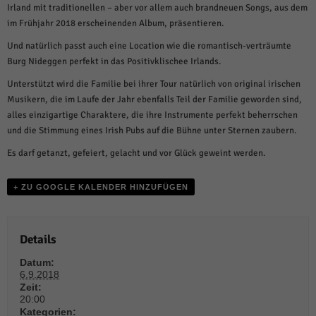
weitere Informationen anzeigen lassen und so nur bestimmte Cookies
Irland mit traditionellen – aber vor allem auch brandneuen Songs, aus dem
auswählen.
im Frühjahr 2018 erscheinenden Album, präsentieren.
Alle akzeptieren
Speichern und weiter
Und natürlich passt auch eine Location wie die romantisch-verträumte
Burg Nideggen perfekt in das Positivklischee Irlands.
Zurück
Unterstützt wird die Familie bei ihrer Tour natürlich von original irischen
Datenschutzeinstellungen
Essenziell (1)
Musikern, die im Laufe der Jahr ebenfalls Teil der Familie geworden sind,
alles einzigartige Charaktere, die ihre Instrumente perfekt beherrschen
Essenzielle Cookies ermöglichen grundlegende Funktionen und sind für die
und die Stimmung eines Irish Pubs auf die Bühne unter Sternen zaubern.
einwandfreie Funktion der Website erforderlich.
Es darf getanzt, gefeiert, gelacht und vor Glück geweint werden.
Cookie-Informationen anzeigen
Sta
Statistiken (1)
+ ZU GOOGLE KALENDER HINZUFÜGEN
Statistik Cookies erfassen Informationen anonym. Diese Informationen helfen
uns zu verstehen, wie unsere Besucher unsere Website nutzen.
Details
Cookie-Informationen anzeigen
Datum:
Mar
Marketing (1)
6.9.2018
Zeit:
Marketing-Cookies werden von Drittanbietern oder Publishern verwendet,
20:00
um personalisierte Werbung anzuzeigen. Sie tun dies, indem sie Besucher
Kategorien: