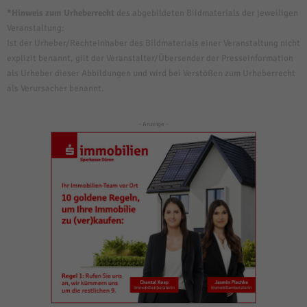
*Hinweis zum Urheberrecht
des abgebildeten Bildmaterials der jeweiligen
Veranstaltung:
Ist der Urheber/Rechteinhaber des Bildmaterials einer Veranstaltung nicht
explizit benannt, gilt der Veranstalter/Übersender der Presseinformation
als Urheber dieser Abbildungen und wird bei Verstößen zum Urheberrecht
als Verursacher benannt.
- Anzeige -