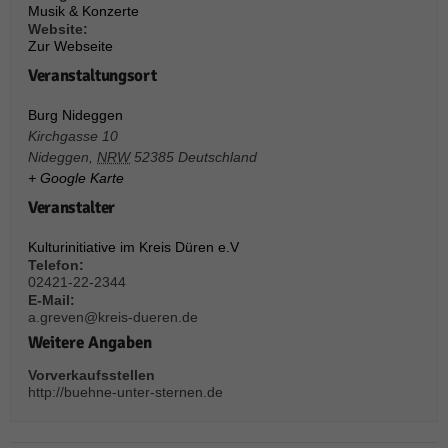
über Websites hinweg verfolgen.
Musik & Konzerte
Website:
Cookie-Informationen anzeigen
Zur Webseite
Ext
Externe Medien (6)
Veranstaltungsort
Inhalte von Videoplattformen und Social-Media-Plattformen werden
Burg Nideggen
standardmäßig blockiert. Wenn Cookies von externen Medien akzeptiert
Kirchgasse 10
werden, bedarf der Zugriff auf diese Inhalte keiner manuellen Einwilligung
mehr.
Nideggen
,
NRW
52385
Deutschland
+ Google Karte
Cookie-Informationen anzeigen
Veranstalter
Datenschutzerklärung
Impressum
powered by Borlabs Cookie
Kulturinitiative im Kreis Düren e.V
Telefon:
02421-22-2344
E-Mail:
a.greven@kreis-dueren.de
Weitere Angaben
Vorverkaufsstellen
http://buehne-unter-sternen.de