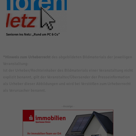
Senioren ins Netz: „Rund um PC & Co“
*Hinweis zum Urheberrecht
des abgebildeten Bildmaterials der jeweiligen
Veranstaltung:
Ist der Urheber/Rechteinhaber des Bildmaterials einer Veranstaltung nicht
explizit benannt, gilt der Veranstalter/Übersender der Presseinformation
als Urheber dieser Abbildungen und wird bei Verstößen zum Urheberrecht
als Verursacher benannt.
- Anzeige -