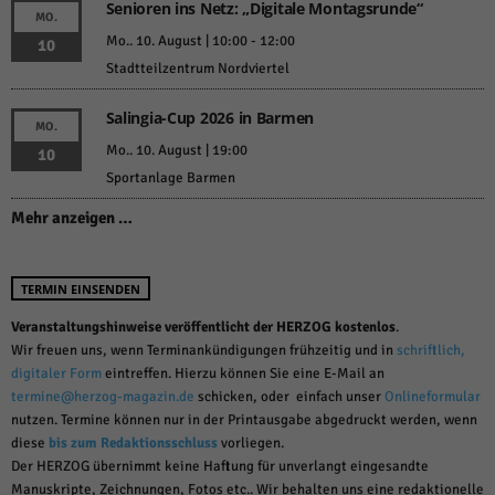
Senioren ins Netz: „Digitale Montagsrunde“
MO.
Mo.. 10. August | 10:00
-
12:00
10
Stadtteilzentrum Nordviertel
Salingia-Cup 2026 in Barmen
MO.
Mo.. 10. August | 19:00
10
Sportanlage Barmen
Mehr anzeigen …
TERMIN EINSENDEN
Veranstaltungshinweise veröffentlicht der HERZOG kostenlos
.
Wir freuen uns, wenn Terminankündigungen frühzeitig und in
schriftlich,
digitaler Form
eintreffen. Hierzu können Sie eine E-Mail an
termine@herzog-magazin.de
schicken, oder einfach unser
Onlineformular
nutzen. Termine können nur in der Printausgabe abgedruckt werden, wenn
diese
bis zum Redaktionsschluss
vorliegen.
Der HERZOG übernimmt keine Haftung für unverlangt eingesandte
Manuskripte, Zeichnungen, Fotos etc.. Wir behalten uns eine redaktionelle