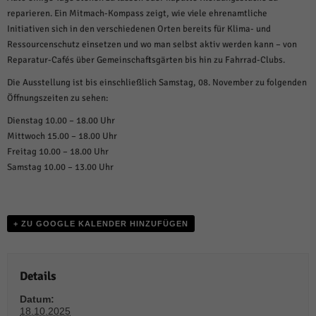
über Websites hinweg verfolgen.
reparieren. Ein Mitmach-Kompass zeigt, wie viele ehrenamtliche
Cookie-Informationen anzeigen
Initiativen sich in den verschiedenen Orten bereits für Klima- und
Ressourcenschutz einsetzen und wo man selbst aktiv werden kann – von
Ext
Externe Medien (6)
Reparatur-Cafés über Gemeinschaftsgärten bis hin zu Fahrrad-Clubs.
Inhalte von Videoplattformen und Social-Media-Plattformen werden
Die Ausstellung ist bis einschließlich Samstag, 08. November zu folgenden
standardmäßig blockiert. Wenn Cookies von externen Medien akzeptiert
werden, bedarf der Zugriff auf diese Inhalte keiner manuellen Einwilligung
Öffnungszeiten zu sehen:
mehr.
Dienstag 10.00 – 18.00 Uhr
Cookie-Informationen anzeigen
Mittwoch 15.00 – 18.00 Uhr
Freitag 10.00 – 18.00 Uhr
Datenschutzerklärung
Impressum
powered by Borlabs Cookie
Samstag 10.00 – 13.00 Uhr
+ ZU GOOGLE KALENDER HINZUFÜGEN
Details
Datum:
18.10.2025