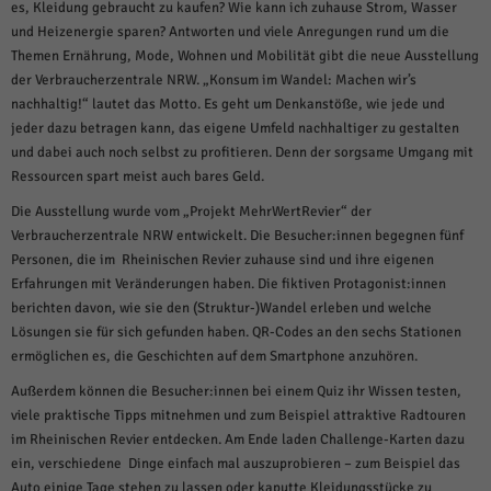
weitere Informationen anzeigen lassen und so nur bestimmte Cookies
es, Kleidung gebraucht zu kaufen? Wie kann ich zuhause Strom, Wasser
auswählen.
und Heizenergie sparen? Antworten und viele Anregungen rund um die
Themen Ernährung, Mode, Wohnen und Mobilität gibt die neue Ausstellung
Alle akzeptieren
Speichern und weiter
der Verbraucherzentrale NRW. „Konsum im Wandel: Machen wir’s
nachhaltig!“ lautet das Motto. Es geht um Denkanstöße, wie jede und
Zurück
jeder dazu betragen kann, das eigene Umfeld nachhaltiger zu gestalten
Datenschutzeinstellungen
und dabei auch noch selbst zu profitieren. Denn der sorgsame Umgang mit
Essenziell (1)
Ressourcen spart meist auch bares Geld.
Essenzielle Cookies ermöglichen grundlegende Funktionen und sind für die
einwandfreie Funktion der Website erforderlich.
Die Ausstellung wurde vom „Projekt MehrWertRevier“ der
Verbraucherzentrale NRW entwickelt. Die Besucher:innen begegnen fünf
Cookie-Informationen anzeigen
Personen, die im Rheinischen Revier zuhause sind und ihre eigenen
Sta
Statistiken (1)
Erfahrungen mit Veränderungen haben. Die fiktiven Protagonist:innen
berichten davon, wie sie den (Struktur-)Wandel erleben und welche
Statistik Cookies erfassen Informationen anonym. Diese Informationen helfen
Lösungen sie für sich gefunden haben. QR-Codes an den sechs Stationen
uns zu verstehen, wie unsere Besucher unsere Website nutzen.
ermöglichen es, die Geschichten auf dem Smartphone anzuhören.
Cookie-Informationen anzeigen
Außerdem können die Besucher:innen bei einem Quiz ihr Wissen testen,
Mar
Marketing (1)
viele praktische Tipps mitnehmen und zum Beispiel attraktive Radtouren
im Rheinischen Revier entdecken. Am Ende laden Challenge-Karten dazu
Marketing-Cookies werden von Drittanbietern oder Publishern verwendet,
ein, verschiedene Dinge einfach mal auszuprobieren – zum Beispiel das
um personalisierte Werbung anzuzeigen. Sie tun dies, indem sie Besucher
Auto einige Tage stehen zu lassen oder kaputte Kleidungsstücke zu