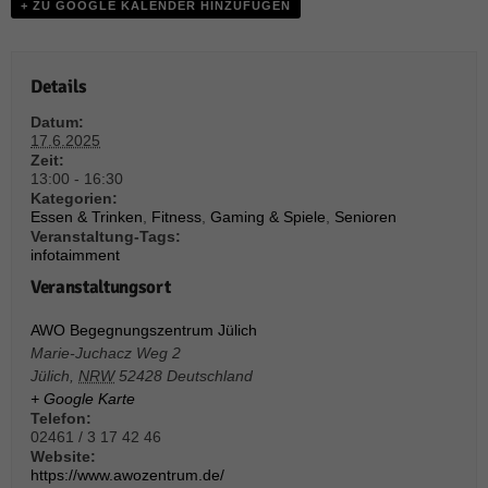
weitere Informationen anzeigen lassen und so nur bestimmte Cookies
+ ZU GOOGLE KALENDER HINZUFÜGEN
auswählen.
Alle akzeptieren
Speichern und weiter
Details
Zurück
Datum:
Datenschutzeinstellungen
17.6.2025
Essenziell (1)
Zeit:
13:00 - 16:30
Essenzielle Cookies ermöglichen grundlegende Funktionen und sind für die
Kategorien:
einwandfreie Funktion der Website erforderlich.
Essen & Trinken
,
Fitness
,
Gaming & Spiele
,
Senioren
Veranstaltung-Tags:
Cookie-Informationen anzeigen
infotaimment
Sta
Statistiken (1)
Veranstaltungsort
Statistik Cookies erfassen Informationen anonym. Diese Informationen helfen
AWO Begegnungszentrum Jülich
uns zu verstehen, wie unsere Besucher unsere Website nutzen.
Marie-Juchacz Weg 2
Cookie-Informationen anzeigen
Jülich
,
NRW
52428
Deutschland
+ Google Karte
Mar
Marketing (1)
Telefon:
02461 / 3 17 42 46
Marketing-Cookies werden von Drittanbietern oder Publishern verwendet,
Website:
um personalisierte Werbung anzuzeigen. Sie tun dies, indem sie Besucher
https://www.awozentrum.de/