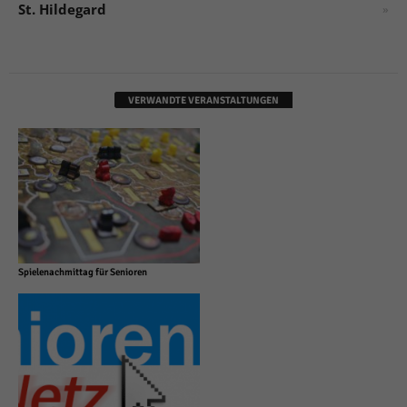
St. Hildegard
»
VERWANDTE VERANSTALTUNGEN
Spielenachmittag für Senioren