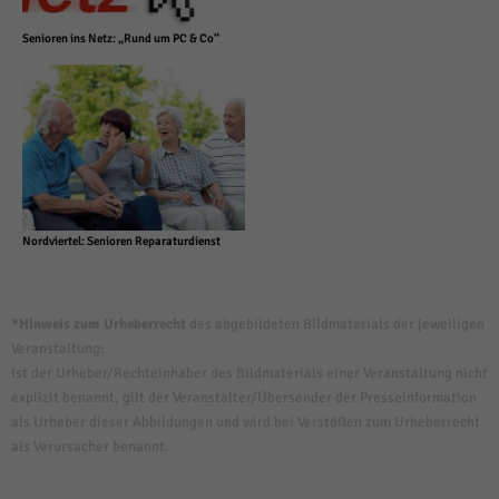
Senioren ins Netz: „Rund um PC & Co“
Nordviertel: Senioren Reparaturdienst
*Hinweis zum Urheberrecht
des abgebildeten Bildmaterials der jeweiligen
Veranstaltung:
Ist der Urheber/Rechteinhaber des Bildmaterials einer Veranstaltung nicht
explizit benannt, gilt der Veranstalter/Übersender der Presseinformation
als Urheber dieser Abbildungen und wird bei Verstößen zum Urheberrecht
als Verursacher benannt.