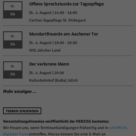
Offene Sprechstunde zur Tagespflege
DI.
Di.. 4. August | 14:00
-
16:00
04
Caritas-Tagepflege St. Hildegard
Mundartfreunde am Aachener Tor
DI.
Di.. 4. August | 18:00
-
20:00
04
VHS Jülicher Land
Der verlorene Mann
DI.
Di.. 4. August | 20:00
04
Kulturbahnhof (KuBa) Jülich
Mehr anzeigen …
TERMIN EINSENDEN
Veranstaltungshinweise veröffentlicht der HERZOG kostenlos
.
Wir freuen uns, wenn Terminankündigungen frühzeitig und in
schriftlich,
digitaler Form
eintreffen. Hierzu können Sie eine E-Mail an