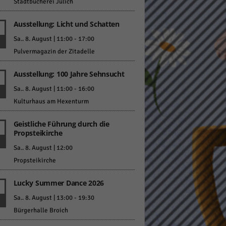
Stadtbücherei Jülich
Ausstellung: Licht und Schatten
Sa.. 8. August | 11:00
-
17:00
Pulvermagazin der Zitadelle
Ausstellung: 100 Jahre Sehnsucht
Statistiken
Sa.. 8. August | 11:00
-
16:00
hen,
Kulturhaus am Hexenturm
Geistliche Führung durch die
Propsteikirche
Marketing
Sa.. 8. August | 12:00
rte
Propsteikirche
Lucky Summer Dance 2026
Externe Medien
Sa.. 8. August | 13:00
-
19:30
Bürgerhalle Broich
ert.