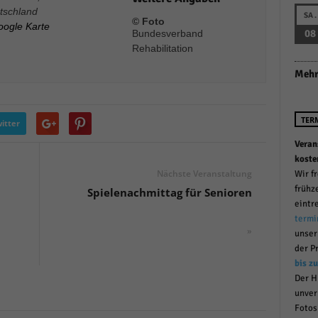
tschland
r manuellen Einwilligung mehr.
SA.
© Foto
oogle Karte
Cookie-Informationen anzeigen
08
Bundesverband
Rehabilitation
Datenschutzerklärung
Im
red by Borlabs Cookie
Mehr
TER
itter
Veran
koste
Nächste Veranstaltung
Wir f
frühz
Spielenachmittag für Senioren
eintr
termi
»
unse
der P
bis z
Der H
unver
Fotos