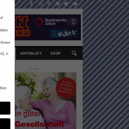
nd
geben
 ihnen
n), z.
INE
AMTSBLATT
SHOP
- Anzeige -
dien