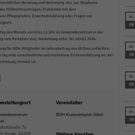
lrechtlicher Beratung und Vertretung. Ass. jur. Stephanie
schutzeinstellungen
der Hilfsmittelanträgen, Problemen mit dem
enziell (1)
von Pflegegraden, Erwerbsminderung oder Fragen zur
SA.
zielle Cookies ermöglichen grundlegende Funktionen und sind für die einwandfreie
igkeit.
08
ion der Website erforderlich.
itag des Monats von 8 bis 12 Uhr im Gemeindezentrum in der
Cookie-Informationen anzeigen
ang vom Parkplatz aus). Anmeldung unter Tel. 02461 2636.
istiken (1)
SA.
ung für BDH-Mitglieder im Jahresbeitrag von 60 Euro enthalten.
08
 Tag eine unverbindliche und kostenlose Ersteinschätzung an, bei
stik Cookies erfassen Informationen anonym. Diese Informationen helfen uns zu verste
rtretung sinnvoll ist.
nsere Besucher unsere Website nutzen.
Cookie-Informationen anzeigen
SA.
keting (1)
08
ting-Cookies werden von Drittanbietern oder Publishern verwendet, um personalisie
ng anzuzeigen. Sie tun dies, indem sie Besucher über Websites hinweg verfolgen.
anstaltungsort
Veranstalter
Cookie-Informationen anzeigen
SA.
eindezentrum
BDH Kreisverband Jülich
erne Medien (6)
08
lar
edhofstraße 7a
te von Videoplattformen und Social-Media-Plattformen werden standardmäßig blocki
ch Koslar
,
52428
Weitere Angaben
Cookies von externen Medien akzeptiert werden, bedarf der Zugriff auf diese Inhalte