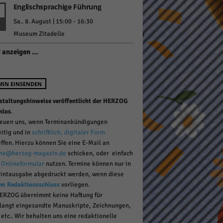
Englischsprachige Führung
Sa.. 8. August | 15:00
-
16:30
Museum Zitadelle
pressum
 anzeigen …
MIN EINSENDEN
staltungshinweise veröffentlicht der HERZOG
nlos
.
reuen uns, wenn Terminankündigungen
eitig und in
schriftlich, digitaler Form
effen. Hierzu können Sie eine E-Mail an
ne@herzog-magazin.de
schicken, oder einfach
r
Onlineformular
nutzen. Termine können nur in
rintausgabe abgedruckt werden, wenn diese
um Redaktionsschluss
vorliegen.
ERZOG übernimmt keine Haftung für
langt eingesandte Manuskripte, Zeichnungen,
 etc.. Wir behalten uns eine redaktionelle