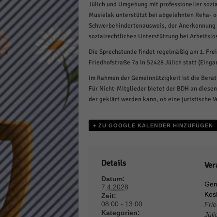
Jülich und Umgebung mit professioneller sozia
Daten
Musielak unterstützt bei abgelehnten Reha- o
Ess
Schwerbehindertenausweis, der Anerkennung 
Essen
sozialrechtlichen Unterstützung bei Arbeitslos
Funkt
Die Sprechstunde findet regelmäßig am 1. Fre
Friedhofstraße 7a in 52428 Jülich statt (Eing
Stat
Im Rahmen der Gemeinnützigkeit ist die Berat
Für Nicht-Mitglieder bietet der BDH an diesem
Stati
der geklärt werden kann, ob eine juristische Ve
wie u
+ ZU GOOGLE KALENDER HINZUFÜGEN
Mar
Marke
Werbu
Details
Ver
Datum:
Gem
7.4.2028
Ext
Kos
Zeit:
08:00 - 13:00
Fri
Inhal
Kategorien:
Jüli
Wenn 