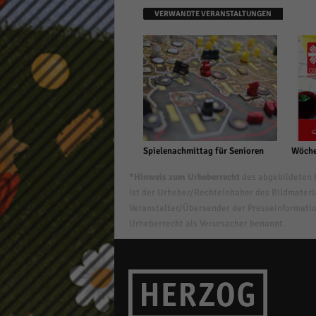
VERWANDTE VERANSTALTUNGEN
Spielenachmittag für Senioren
Wöche
*Hinweis zum Urheberrecht
des abgebildeten B
Ist der Urheber/Rechteinhaber des Bildmaterial
Veranstalter/Übersender der Presseinformatio
Urheberrecht als Verursacher benannt.