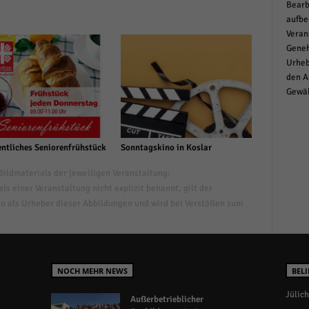
Bearb
aufbe
Veran
Geneh
Urheb
den A
Gewäh
ntliches Seniorenfrühstück
Sonntagskino in Koslar
ildmaterials der jeweiligen Veranstaltung:
s einer Veranstaltung nicht explizit benannt, gilt der
n als Urheber dieser Abbildungen und wird bei Verstößen zum
NOCH MEHR NEWS
BELI
Jülich
Außerbetrieblicher