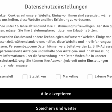
UNTERSTÜTZEN
KONTAKT
DATENSCHUTZ
IMPRESSUM
Datenschutzeinstellungen
utzen Cookies auf unserer Website. Einige von ihnen sind essenziell, währe
e uns helfen, diese Website und Ihre Erfahrung zu verbessern.
Sie unter 16 Jahre alt sind und Ihre Zustimmung zu freiwilligen Diensten 
en, müssen Sie Ihre Erziehungsberechtigten um Erlaubnis bitten.
erwenden Cookies und andere Technologien auf unserer Website. Einige von
essenziell, während andere uns helfen, diese Website und Ihre Erfahrung zu
ssern.
Personenbezogene Daten können verarbeitet werden (z. B. IP-Adresse
SPEZIAL
E-PAPER
KINO
GALERIE
TERM
r personalisierte Anzeigen und Inhalte oder Anzeigen- und Inhaltsmessung.
re Informationen über die Verwendung Ihrer Daten finden Sie in unserer
schutzerklärung
.
Sie können Ihre Auswahl jederzeit unter
Einstellungen
rufen oder anpassen.
schutzeinstellungen
ssenziell
Statistiken
Marketing
Externe Me
he Sprechstunde
Alle akzeptieren
itter
Speichern und weiter