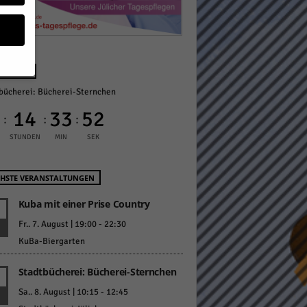
NÄCHST
bücherei: Bücherei-Sternchen
geben
0
14
33
51
:
:
:
 ihnen
STUNDEN
MIN
SEK
n), z.
HSTE VERANSTALTUNGEN
Kuba mit einer Prise Country
gen
Fr.. 7. August | 19:00
-
22:30
KuBa-Biergarten
Stadtbücherei: Bücherei-Sternchen
Zurück
Sa.. 8. August | 10:15
-
12:45