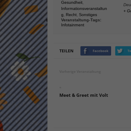
Gesundheit
,
Deu
keine
Informationsveranstaltun
+ G
g
,
Recht
,
Sonstiges
Veranstaltung-Tags:
powe
Infotainment
TEILEN
Facebook
Tw
Vorherige Veranstaltung
«
Meet & Greet mit Volt