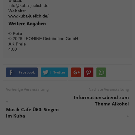
E-Mail:
info@kuba-juelich.de
Website:
www.kuba-juelich.de/
Weitere Angaben
© Foto
© 2026 LEONINE Distribution GmbH
AK Preis
4.00
Facebook
Twitter
Vorherige Veranstaltung
Nächste Veranstaltung
Informationsabend zum
«
Thema Alkohol
Musik-Café Ü60: Singen
im Kuba
»