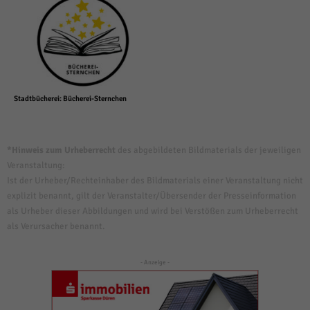
Stadtbücherei: Bücherei-Sternchen
*Hinweis zum Urheberrecht
des abgebildeten Bildmaterials der jeweiligen
Veranstaltung:
Ist der Urheber/Rechteinhaber des Bildmaterials einer Veranstaltung nicht
explizit benannt, gilt der Veranstalter/Übersender der Presseinformation
als Urheber dieser Abbildungen und wird bei Verstößen zum Urheberrecht
als Verursacher benannt.
- Anzeige -