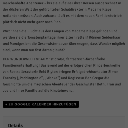
weitere Informationen anzeigen lassen und so nur bestimmte Cookies
märchenhafte Abenteuer – bis sie auf einer ihrer Reisen ausgerechnet in
auswählen.
der düsteren Welt der gefürchteten Schuldirektorin Madame Klaps
notlanden müssen. Auch zuhause läuft es mit dem neuen Familienbetrieb
Alle akzeptieren
Speichern und weiter
plötzlich nicht mehr ganz nach Plan…
Zurück
Wird ihnen die Flucht aus den Fängen von Madame Klaps gelingen und
Datenschutzeinstellungen
werden sie die Tomatenplantage ihrer Eltern retten? Können Seidenhaar
Essenziell (1)
und Mondgesicht die Geschwister davon überzeugen, dass Wunder möglich
Essenzielle Cookies ermöglichen grundlegende Funktionen und sind für die
sind, wenn man nur fest daran glaubt?
einwandfreie Funktion der Website erforderlich.
DER WUNDERWELTENBAUM ist große, fantastisch-farbenfrohe
Cookie-Informationen anzeigen
Familienunterhaltung! Basierend auf der erfolgreichen Kinderbuchreihe
von Bestsellerautorin Enid Blyton bringen Erfolgsdrehbuchautor Simon
Sta
Statistiken (1)
Farnaby („Paddington 2“, „Wonka“) und Regisseur Ben Gregor die
Statistik Cookies erfassen Informationen anonym. Diese Informationen helfen
Geschichte um die magischen Abenteuer der Geschwister Beth, Fran und
uns zu verstehen, wie unsere Besucher unsere Website nutzen.
Joe und ihrer Familie auf die Kinoleinwand.
Cookie-Informationen anzeigen
+ ZU GOOGLE KALENDER HINZUFÜGEN
Mar
Marketing (1)
Marketing-Cookies werden von Drittanbietern oder Publishern verwendet,
um personalisierte Werbung anzuzeigen. Sie tun dies, indem sie Besucher
Details