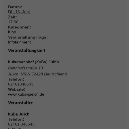
über Websites hinweg verfolgen.
Datum:
Cookie-Informationen anzeigen
Di.. 16. Juni
Zeit:
Ext
Externe Medien (6)
17:00
Kategorien:
Inhalte von Videoplattformen und Social-Media-Plattformen werden
Kino
standardmäßig blockiert. Wenn Cookies von externen Medien akzeptiert
Veranstaltung-Tags:
werden, bedarf der Zugriff auf diese Inhalte keiner manuellen Einwilligung
Infotainment
mehr.
Veranstaltungsort
Cookie-Informationen anzeigen
Kulturbahnhof (KuBa) Jülich
Datenschutzerklärung
Impressum
powered by Borlabs Cookie
Bahnhofsstraße 13
Jülich
,
NRW
52428
Deutschland
Telefon:
02461346643
Website:
www.kuba-juelch.de
Veranstalter
KuBa Jülich
Telefon:
02461 346643