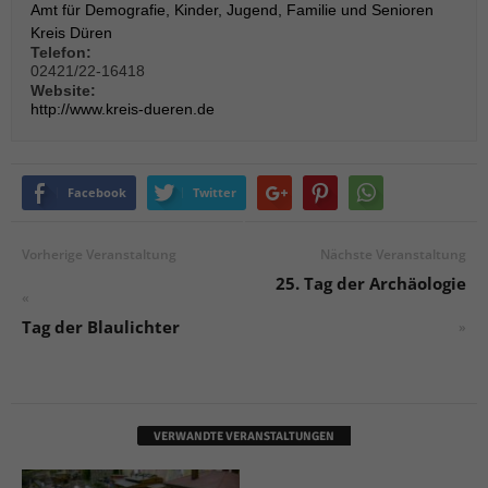
über Websites hinweg verfolgen.
Amt für Demografie, Kinder, Jugend, Familie und Senioren
Cookie-Informationen anzeigen
Kreis Düren
Telefon:
02421/22-16418
Ext
Externe Medien (6)
Website:
http://www.kreis-dueren.de
Inhalte von Videoplattformen und Social-Media-Plattformen werden
standardmäßig blockiert. Wenn Cookies von externen Medien akzeptiert
werden, bedarf der Zugriff auf diese Inhalte keiner manuellen Einwilligung
mehr.
Facebook
Twitter
Cookie-Informationen anzeigen
Datenschutzerklärung
Impressum
powered by Borlabs Cookie
Vorherige Veranstaltung
Nächste Veranstaltung
25. Tag der Archäologie
«
Tag der Blaulichter
»
VERWANDTE VERANSTALTUNGEN