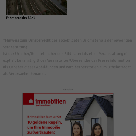
Fahrabend des EAKJ
*Hinweis zum Urheberrecht
des abgebildeten Bildmaterials der jeweiligen
Veranstaltung:
Ist der Urheber/Rechteinhaber des Bildmaterials einer Veranstaltung nicht
explizit benannt, gilt der Veranstalter/Übersender der Presseinformation
als Urheber dieser Abbildungen und wird bei Verstößen zum Urheberrecht
als Verursacher benannt.
- Anzeige -