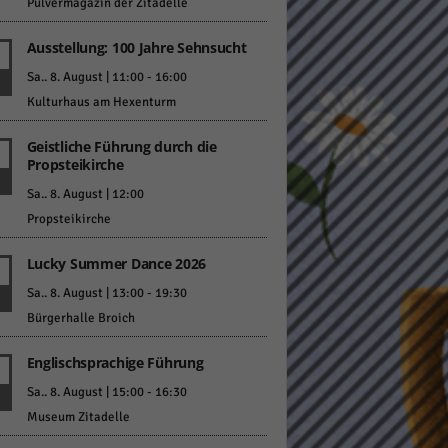
Pulvermagazin der Zitadelle
Ausstellung: 100 Jahre Sehnsucht
Sa.. 8. August | 11:00
-
16:00
Kulturhaus am Hexenturm
Geistliche Führung durch die
Statistiken
Propsteikirche
hen,
Sa.. 8. August | 12:00
Propsteikirche
Lucky Summer Dance 2026
Marketing
Sa.. 8. August | 13:00
-
19:30
rte
Bürgerhalle Broich
Englischsprachige Führung
Externe Medien
Sa.. 8. August | 15:00
-
16:30
Museum Zitadelle
ert.