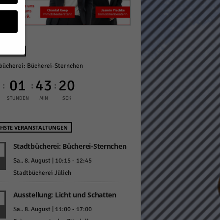
NÄCHST
bücherei: Bücherei-Sternchen
geben
0
01
43
19
:
:
:
 ihnen
STUNDEN
MIN
SEK
n), z.
HSTE VERANSTALTUNGEN
Stadtbücherei: Bücherei-Sternchen
gen
Sa.. 8. August | 10:15
-
12:45
Stadtbücherei Jülich
Ausstellung: Licht und Schatten
Zurück
Sa.. 8. August | 11:00
-
17:00