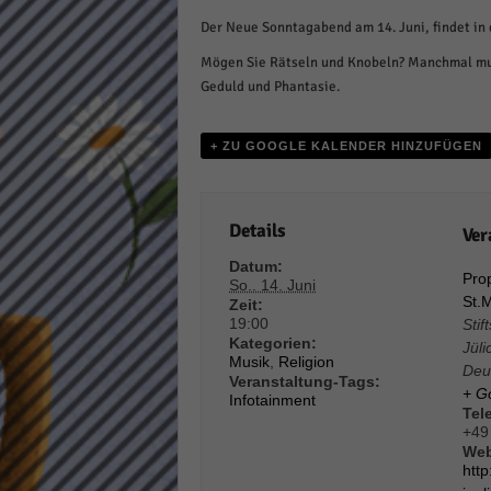
Daten
Der Neue Sonntagabend am 14. Juni, findet in 
Ess
Mögen Sie Rätseln und Knobeln? Manchmal mu
Essen
Geduld und Phantasie.
Funkt
+ ZU GOOGLE KALENDER HINZUFÜGEN
Stat
Stati
wie u
Details
Ver
Datum:
Prop
So.. 14. Juni
Mar
St.
Zeit:
19:00
Stif
Marke
Kategorien:
Jüli
Werbu
Musik
,
Religion
Deu
Veranstaltung-Tags:
+ G
Infotainment
Tel
Ext
+49
Web
http
Inhal
Wenn 