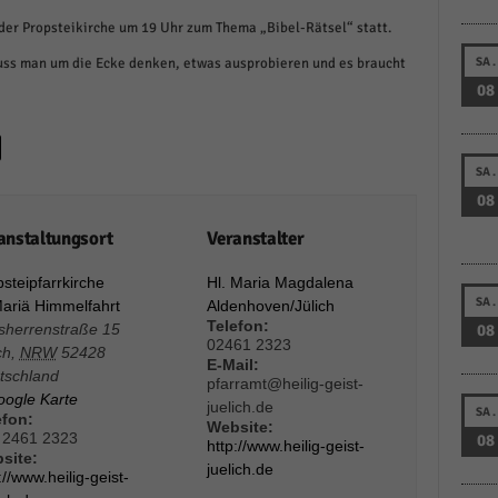
schutzeinstellungen
der Propsteikirche um 19 Uhr zum Thema „Bibel-Rätsel“ statt.
enziell (1)
ss man um die Ecke denken, etwas ausprobieren und es braucht
SA.
zielle Cookies ermöglichen grundlegende Funktionen und sind für die einwandfreie
08
ion der Website erforderlich.
Cookie-Informationen anzeigen
istiken (1)
SA.
08
stik Cookies erfassen Informationen anonym. Diese Informationen helfen uns zu verste
nsere Besucher unsere Website nutzen.
anstaltungsort
Veranstalter
Cookie-Informationen anzeigen
steipfarrkirche
Hl. Maria Magdalena
keting (1)
SA.
Mariä Himmelfahrt
Aldenhoven/Jülich
Telefon:
tsherrenstraße 15
08
ting-Cookies werden von Drittanbietern oder Publishern verwendet, um personalisie
02461 2323‬
ch
,
NRW
52428
ng anzuzeigen. Sie tun dies, indem sie Besucher über Websites hinweg verfolgen.
E-Mail:
tschland
pfarramt@heilig-geist-
Cookie-Informationen anzeigen
oogle Karte
juelich.de
SA.
efon:
Website:
erne Medien (6)
 2461 2323
08
http://www.heilig-geist-
site:
juelich.de
://www.heilig-geist-
te von Videoplattformen und Social-Media-Plattformen werden standardmäßig blocki
Cookies von externen Medien akzeptiert werden, bedarf der Zugriff auf diese Inhalte