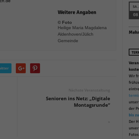
ich.de
r manuellen Einwilligung mehr.
SA.
Weitere Angaben
Cookie-Informationen anzeigen
08
© Foto
Datenschutzerklärung
Im
red by Borlabs Cookie
Heilige Maria Magdalena
Mehr
Aldenhoven/Jülich
Gemeinde
TER
Veran
itter
koste
Wir f
frühz
eintr
Nächste Veranstaltung
termi
Senioren ins Netz: „Digitale
unse
Montagsrunde“
der P
bis z
»
Der H
unver
Fotos