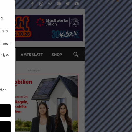
nd
geben
 ihnen
n), z.
INE
AMTSBLATT
SHOP
- Anzeige -
dien