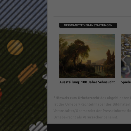
VERWANDTE VERANSTALTUNGEN
Ausstellung: 100 Jahre Sehnsucht
Spiele
*Hinweis zum Urheberrecht
des abgebildeten B
Ist der Urheber/Rechteinhaber des Bildmaterial
Veranstalter/Übersender der Presseinformatio
Urheberrecht als Verursacher benannt.