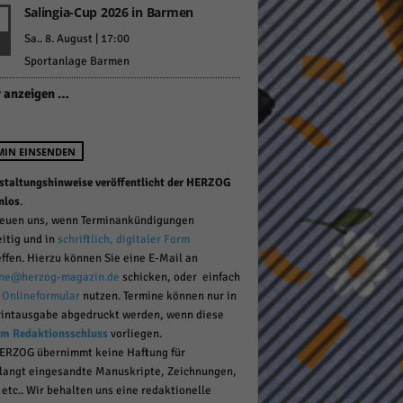
Salingia-Cup 2026 in Barmen
Sa.. 8. August | 17:00
Sportanlage Barmen
pressum
 anzeigen …
MIN EINSENDEN
staltungshinweise veröffentlicht der HERZOG
nlos
.
reuen uns, wenn Terminankündigungen
eitig und in
schriftlich, digitaler Form
effen. Hierzu können Sie eine E-Mail an
ne@herzog-magazin.de
schicken, oder einfach
r
Onlineformular
nutzen. Termine können nur in
rintausgabe abgedruckt werden, wenn diese
um Redaktionsschluss
vorliegen.
ERZOG übernimmt keine Haftung für
langt eingesandte Manuskripte, Zeichnungen,
 etc.. Wir behalten uns eine redaktionelle