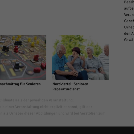
Bearb
aufbe
Veran
Geneh
Urheb
den A
Gewäh
nachmittag für Senioren
Nordviertel: Senioren
Reparaturdienst
ildmaterials der jeweiligen Veranstaltung:
s einer Veranstaltung nicht explizit benannt, gilt der
n als Urheber dieser Abbildungen und wird bei Verstößen zum