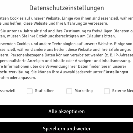
G
UNTERSTÜTZEN
KONTAKT
DATENSCHUTZ
IMPRESSUM
Datenschutzeinstellungen
utzen Cookies auf unserer Website. Einige von ihnen sind essenziell, währe
e uns helfen, diese Website und Ihre Erfahrung zu verbessern.
Sie unter 16 Jahre alt sind und Ihre Zustimmung zu freiwilligen Diensten 
en, müssen Sie Ihre Erziehungsberechtigten um Erlaubnis bitten.
erwenden Cookies und andere Technologien auf unserer Website. Einige von
essenziell, während andere uns helfen, diese Website und Ihre Erfahrung zu
ssern.
Personenbezogene Daten können verarbeitet werden (z. B. IP-Adresse
SPEZIAL
E-PAPER
KINO
GALERIE
TERM
r personalisierte Anzeigen und Inhalte oder Anzeigen- und Inhaltsmessung.
re Informationen über die Verwendung Ihrer Daten finden Sie in unserer
schutzerklärung
.
Sie können Ihre Auswahl jederzeit unter
Einstellungen
rufen oder anpassen.
schutzeinstellungen
ssenziell
Statistiken
Marketing
Externe Me
den.
Alle akzeptieren
: Bibel-Rätsel
Speichern und weiter
itter