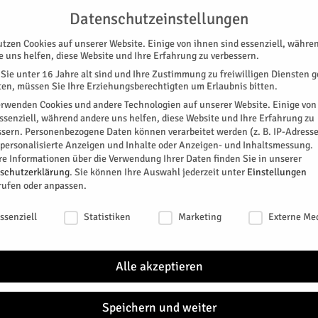
G
UNTERSTÜTZEN
KONTAKT
DATENSCHUTZ
IMPRESSUM
Datenschutzeinstellungen
utzen Cookies auf unserer Website. Einige von ihnen sind essenziell, währe
e uns helfen, diese Website und Ihre Erfahrung zu verbessern.
Sie unter 16 Jahre alt sind und Ihre Zustimmung zu freiwilligen Diensten 
en, müssen Sie Ihre Erziehungsberechtigten um Erlaubnis bitten.
erwenden Cookies und andere Technologien auf unserer Website. Einige von
essenziell, während andere uns helfen, diese Website und Ihre Erfahrung zu
ssern.
Personenbezogene Daten können verarbeitet werden (z. B. IP-Adresse
SPEZIAL
E-PAPER
KINO
GALERIE
TERM
r personalisierte Anzeigen und Inhalte oder Anzeigen- und Inhaltsmessung.
re Informationen über die Verwendung Ihrer Daten finden Sie in unserer
schutzerklärung
.
Sie können Ihre Auswahl jederzeit unter
Einstellungen
rufen oder anpassen.
schutzeinstellungen
ssenziell
Statistiken
Marketing
Externe Me
en Reparaturdienst
Alle akzeptieren
itter
Speichern und weiter