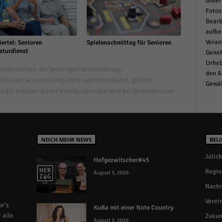
unver
Fotos
Bearb
aufbe
Veran
ertel: Senioren
Spielenachmittag für Senioren
aturdienst
Geneh
Urheb
ildmaterials der jeweiligen Veranstaltung:
den A
s einer Veranstaltung nicht explizit benannt, gilt der
Gewäh
n als Urheber dieser Abbildungen und wird bei Verstößen zum
NOCH MEHR NEWS
BELI
Jülich
Hofgezwitscher#45
Regio
August 3, 2026
Nachr
Verei
r's
KuBa mit einer Note Country
 alle
Zukun
August 3, 2026