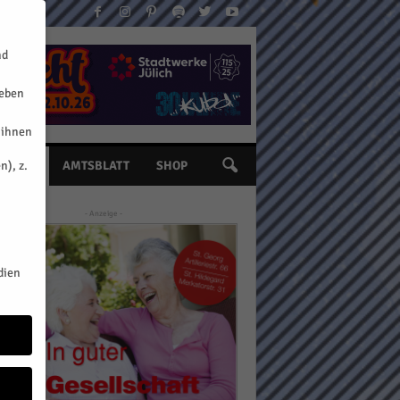
nd
geben
 ihnen
n), z.
INE
AMTSBLATT
SHOP
- Anzeige -
dien