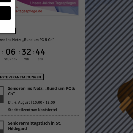
NÄCHST
ren ins Netz: „Rund um PC & Co“
geben
0
06
32
43
:
:
:
 ihnen
STUNDEN
MIN
SEK
n), z.
HSTE VERANSTALTUNGEN
Senioren ins Netz: „Rund um PC &
Co“
gen
Di.. 4. August | 10:00
-
12:00
Stadtteilzentrum Nordviertel
Zurück
Seniorenmittagstisch in St.
Hildegard