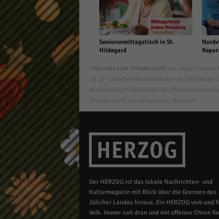
Seniorenmittagstisch in St.
Nordvi
Hildegard
Repar
*Hinweis zum Urheberrecht
des abgebildeten B
Ist der Urheber/Rechteinhaber des Bildmaterial
Veranstalter/Übersender der Presseinformatio
Urheberrecht als Verursacher benannt.
Der HERZOG ist das lokale Nachrichten- und
Kulturmagazin mit Blick über die Grenzen des
Jülicher Landes hinaus. Ein HERZOG vom und fü
Volk. Immer nah dran und mit offenen Ohren für