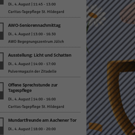
Di.. 4. August | 11:45
-
13:00
Caritas-Tagepflege St. Hildegard
AWO-Seniorennachmittag
Di.. 4. August | 13:00
-
16:30
AWO Begegnungszentrum Jülich
Statistiken
Ausstellung: Licht und Schatten
hen,
Di.. 4. August | 14:00
-
17:00
Pulvermagazin der Zitadelle
Marketing
Offene Sprechstunde zur
Tagespflege
rte
Di.. 4. August | 14:00
-
16:00
Caritas-Tagepflege St. Hildegard
Externe Medien
Mundartfreunde am Aachener Tor
Di.. 4. August | 18:00
-
20:00
ert.