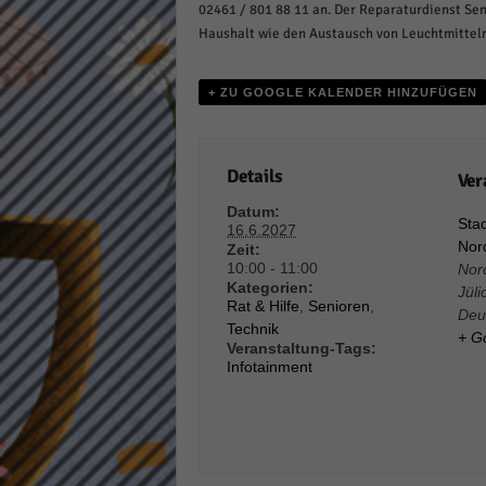
02461 / 801 88 11 an. Der Reparaturdienst Se
Daten
Haushalt wie den Austausch von Leuchtmittel
Ess
Essen
Funkt
+ ZU GOOGLE KALENDER HINZUFÜGEN
Stat
Details
Ver
Stati
Datum:
wie u
Stad
16.6.2027
Nord
Zeit:
10:00 - 11:00
Nor
Kategorien:
Jüli
Mar
Rat & Hilfe
,
Senioren
,
Deu
Technik
Marke
+ G
Veranstaltung-Tags:
Werbu
Infotainment
Ext
Inhal
Wenn 