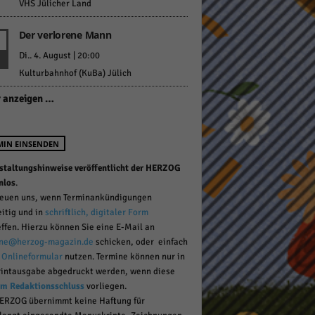
VHS Jülicher Land
Der verlorene Mann
pressum
Di.. 4. August | 20:00
Kulturbahnhof (KuBa) Jülich
 anzeigen …
MIN EINSENDEN
staltungshinweise veröffentlicht der HERZOG
nlos
.
reuen uns, wenn Terminankündigungen
eitig und in
schriftlich, digitaler Form
effen. Hierzu können Sie eine E-Mail an
ne@herzog-magazin.de
schicken, oder einfach
r
Onlineformular
nutzen. Termine können nur in
rintausgabe abgedruckt werden, wenn diese
um Redaktionsschluss
vorliegen.
ERZOG übernimmt keine Haftung für