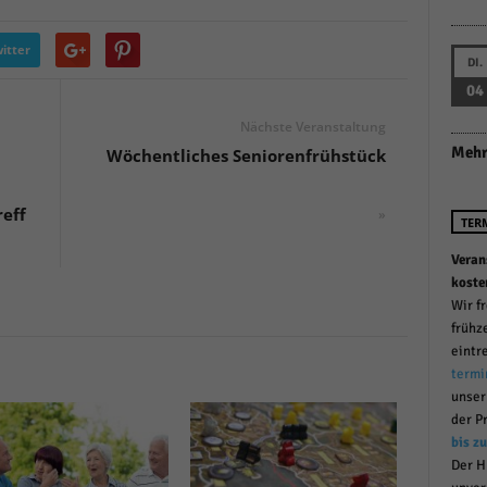
r manuellen Einwilligung mehr.
Cookie-Informationen anzeigen
itter
DI.
Datenschutzerklärung
Im
red by Borlabs Cookie
04
Nächste Veranstaltung
Mehr
Wöchentliches Seniorenfrühstück
reff
»
TER
Veran
koste
Wir f
frühz
eintr
termi
unse
der P
bis z
Der H