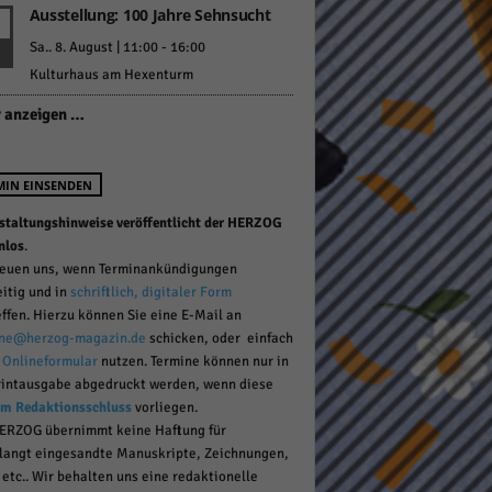
Ausstellung: 100 Jahre Sehnsucht
Sa.. 8. August | 11:00
-
16:00
Kulturhaus am Hexenturm
pressum
 anzeigen …
MIN EINSENDEN
staltungshinweise veröffentlicht der HERZOG
nlos
.
reuen uns, wenn Terminankündigungen
eitig und in
schriftlich, digitaler Form
effen. Hierzu können Sie eine E-Mail an
ne@herzog-magazin.de
schicken, oder einfach
r
Onlineformular
nutzen. Termine können nur in
rintausgabe abgedruckt werden, wenn diese
um Redaktionsschluss
vorliegen.
ERZOG übernimmt keine Haftung für
langt eingesandte Manuskripte, Zeichnungen,
 etc.. Wir behalten uns eine redaktionelle