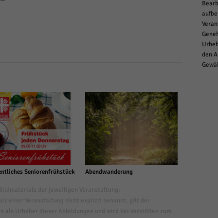
Bearb
aufbe
Veran
Geneh
Urheb
den A
Gewäh
ntliches Seniorenfrühstück
Abendwanderung
ildmaterials der jeweiligen Veranstaltung:
s einer Veranstaltung nicht explizit benannt, gilt der
n als Urheber dieser Abbildungen und wird bei Verstößen zum