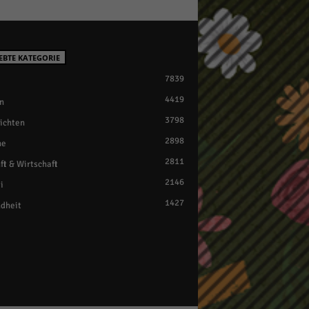
EBTE KATEGORIE
7839
4419
n
3798
ichten
2898
ne
2811
ft & Wirtschaft
2146
i
1427
dheit