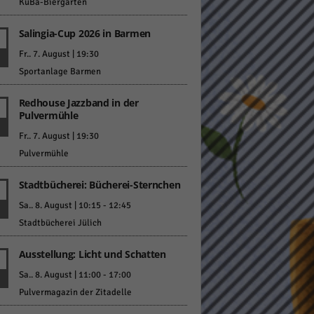
KuBa-Biergarten
Salingia-Cup 2026 in Barmen
Fr.. 7. August | 19:30
Sportanlage Barmen
Redhouse Jazzband in der
Statistiken
Pulvermühle
hen,
Fr.. 7. August | 19:30
Pulvermühle
Stadtbücherei: Bücherei-Sternchen
Marketing
Sa.. 8. August | 10:15
-
12:45
rte
Stadtbücherei Jülich
Ausstellung: Licht und Schatten
Externe Medien
Sa.. 8. August | 11:00
-
17:00
Pulvermagazin der Zitadelle
ert.