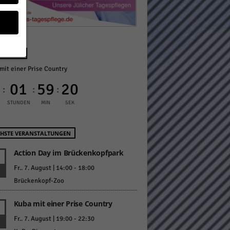
NÄCHST
mit einer Prise Country
geben
0
01
59
19
:
:
:
 ihnen
STUNDEN
MIN
SEK
n), z.
HSTE VERANSTALTUNGEN
Action Day im Brückenkopfpark
gen
Fr.. 7. August | 14:00
-
18:00
Brückenkopf-Zoo
Kuba mit einer Prise Country
Zurück
Fr.. 7. August | 19:00
-
22:30