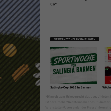
Co“
VERWANDTE VERANSTALTUNGEN
Salingia-Cup 2026 in Barmen
Wöche
*Hinweis zum Urheberrecht
des abgebildeten B
Ist der Urheber/Rechteinhaber des Bildmaterial
Veranstalter/Übersender der Presseinformatio