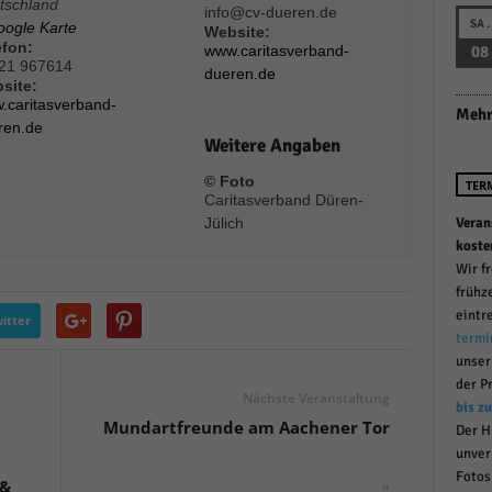
tschland
info@cv-dueren.de
r manuellen Einwilligung mehr.
SA.
oogle Karte
Website:
efon:
Cookie-Informationen anzeigen
www.caritasverband-
08
21 967614
dueren.de
Datenschutzerklärung
Im
red by Borlabs Cookie
site:
.caritasverband-
Mehr
ren.de
Weitere Angaben
© Foto
TER
Caritasverband Düren-
Jülich
Veran
koste
Wir f
frühz
eintr
itter
termi
unse
der P
Nächste Veranstaltung
bis z
Mundartfreunde am Aachener Tor
Der H
unver
Fotos
 &
»