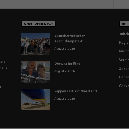
NOCH MEHR NEWS
BELI
Jülich
Außerbetrieblicher
Ausbildungsstart
Regio
August 7, 2026
Nachr
Verei
r's
Demenz im Kino
 alle
Zukun
August 7, 2026
Polize
Gesun
e
Zeppelin ist auf Messfahrt
August 7, 2026