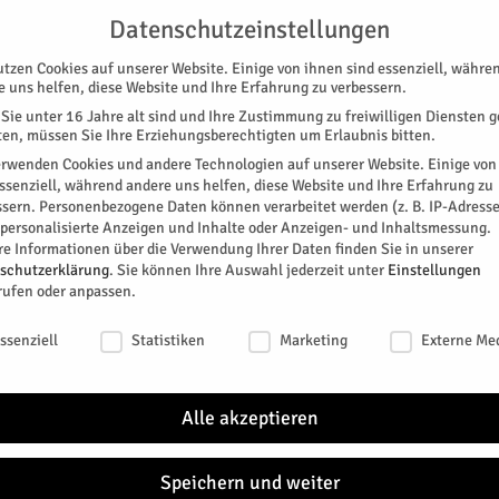
UNTERSTÜTZEN
KONTAKT
DATENSCHUTZ
IMPRESSUM
Datenschutzeinstellungen
utzen Cookies auf unserer Website. Einige von ihnen sind essenziell, währe
e uns helfen, diese Website und Ihre Erfahrung zu verbessern.
Sie unter 16 Jahre alt sind und Ihre Zustimmung zu freiwilligen Diensten 
en, müssen Sie Ihre Erziehungsberechtigten um Erlaubnis bitten.
erwenden Cookies und andere Technologien auf unserer Website. Einige von
essenziell, während andere uns helfen, diese Website und Ihre Erfahrung zu
ssern.
Personenbezogene Daten können verarbeitet werden (z. B. IP-Adresse
SPEZIAL
E-PAPER
KINO
GALERIE
TERM
r personalisierte Anzeigen und Inhalte oder Anzeigen- und Inhaltsmessung.
re Informationen über die Verwendung Ihrer Daten finden Sie in unserer
schutzerklärung
.
Sie können Ihre Auswahl jederzeit unter
Einstellungen
rufen oder anpassen.
schutzeinstellungen
ssenziell
Statistiken
Marketing
Externe Me
 in St. Hildegard
Alle akzeptieren
itter
Speichern und weiter