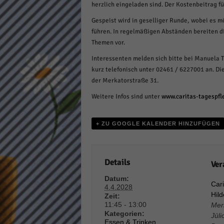
herzlich eingeladen sind. Der Kostenbeitrag f
Daten
Ess
Gespeist wird in geselliger Runde, wobei es m
führen. In regelmäßigen Abständen bereiten d
Essen
Funkt
Themen vor.
Interessenten melden sich bitte bei Manuela 
kurz telefonisch unter 02461 / 6227001 an. Die
Stat
der Merkatorstraße 31.
Stati
Weitere Infos sind unter
www.caritas-tagespfl
wie u
+ ZU GOOGLE KALENDER HINZUFÜGEN
Mar
Marke
Details
Ver
Werbu
Datum:
Cari
4.4.2028
Hil
Zeit:
Ext
11:45 - 13:00
Mer
Kategorien:
Inhal
Jüli
Essen & Trinken
,
Wenn 