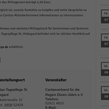
ür das Mittagessen beträgt 4,50 Euro.
schutzeinstellungen
enziell (1)
öglich ist, soziale Kontakte zu knüpfen und nette Gespräche zu
FR.
ie Caritas-Mitarbeiterinnen Informationen zu interessanten
zielle Cookies ermöglichen grundlegende Funktionen und sind für die einwandfreie
07
ion der Website erforderlich.
Cookie-Informationen anzeigen
Thomae zum nächsten Mittagstisch für Seniorinnen und Senioren
 Tagespflege St. Hildegard befindet sich im Jülicher Heckfeld auf
istiken (1)
FR.
07
stik Cookies erfassen Informationen anonym. Diese Informationen helfen uns zu verste
ege.de
erhältlich.
nsere Besucher unsere Website nutzen.
Cookie-Informationen anzeigen
keting (1)
SA.
08
ting-Cookies werden von Drittanbietern oder Publishern verwendet, um personalisie
anstaltungsort
Veranstalter
ng anzuzeigen. Sie tun dies, indem sie Besucher über Websites hinweg verfolgen.
Cookie-Informationen anzeigen
tas-Tagepflege St.
Caritasverband für die
SA.
degard
Region Düren-Jülich e.V.
erne Medien (6)
08
Telefon:
katorstraße 31
02421 4810
te von Videoplattformen und Social-Media-Plattformen werden standardmäßig blocki
ch
,
NRW
52428
E-Mail:
Cookies von externen Medien akzeptiert werden, bedarf der Zugriff auf diese Inhalte