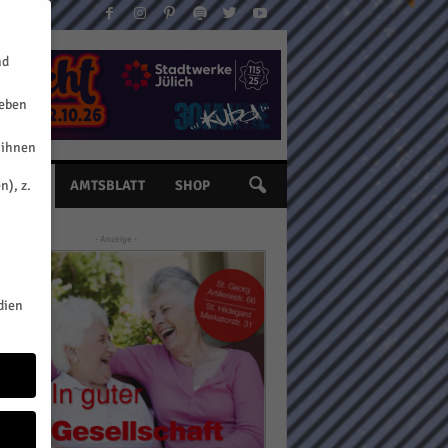
nd
geben
 ihnen
n), z.
INE
AMTSBLATT
SHOP
- Anzeige -
dien