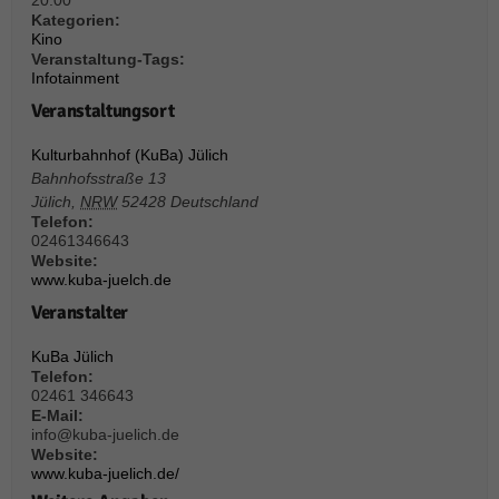
20:00
über Websites hinweg verfolgen.
Kategorien:
Cookie-Informationen anzeigen
Kino
Veranstaltung-Tags:
Ext
Externe Medien (6)
Infotainment
Veranstaltungsort
Inhalte von Videoplattformen und Social-Media-Plattformen werden
standardmäßig blockiert. Wenn Cookies von externen Medien akzeptiert
werden, bedarf der Zugriff auf diese Inhalte keiner manuellen Einwilligung
Kulturbahnhof (KuBa) Jülich
mehr.
Bahnhofsstraße 13
Jülich
,
NRW
52428
Deutschland
Cookie-Informationen anzeigen
Telefon:
Datenschutzerklärung
Impressum
powered by Borlabs Cookie
02461346643
Website:
www.kuba-juelch.de
Veranstalter
KuBa Jülich
Telefon:
02461 346643
E-Mail:
info@kuba-juelich.de
Website:
www.kuba-juelich.de/