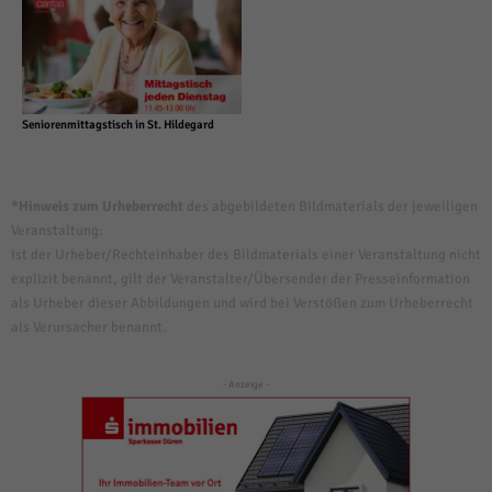
Seniorenmittagstisch in St. Hildegard
*Hinweis zum Urheberrecht
des abgebildeten Bildmaterials der jeweiligen
Veranstaltung:
Ist der Urheber/Rechteinhaber des Bildmaterials einer Veranstaltung nicht
explizit benannt, gilt der Veranstalter/Übersender der Presseinformation
als Urheber dieser Abbildungen und wird bei Verstößen zum Urheberrecht
als Verursacher benannt.
- Anzeige -