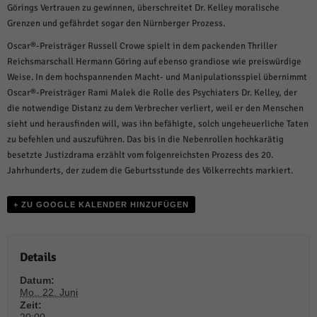
weitere Informationen anzeigen lassen und so nur bestimmte Cookies
Görings Vertrauen zu gewinnen, überschreitet Dr. Kelley moralische
auswählen.
Grenzen und gefährdet sogar den Nürnberger Prozess.
Alle akzeptieren
Speichern und weiter
Oscar®-Preisträger Russell Crowe spielt in dem packenden Thriller
Reichsmarschall Hermann Göring auf ebenso grandiose wie preiswürdige
Zurück
Weise. In dem hochspannenden Macht- und Manipulationsspiel übernimmt
Datenschutzeinstellungen
Oscar®-Preisträger Rami Malek die Rolle des Psychiaters Dr. Kelley, der
Essenziell (1)
die notwendige Distanz zu dem Verbrecher verliert, weil er den Menschen
Essenzielle Cookies ermöglichen grundlegende Funktionen und sind für die
sieht und herausfinden will, was ihn befähigte, solch ungeheuerliche Taten
einwandfreie Funktion der Website erforderlich.
zu befehlen und auszuführen. Das bis in die Nebenrollen hochkarätig
Cookie-Informationen anzeigen
besetzte Justizdrama erzählt vom folgenreichsten Prozess des 20.
Jahrhunderts, der zudem die Geburtsstunde des Völkerrechts markiert.
Sta
Statistiken (1)
+ ZU GOOGLE KALENDER HINZUFÜGEN
Statistik Cookies erfassen Informationen anonym. Diese Informationen helfen
uns zu verstehen, wie unsere Besucher unsere Website nutzen.
Cookie-Informationen anzeigen
Details
Mar
Marketing (1)
Datum:
Mo.. 22. Juni
Marketing-Cookies werden von Drittanbietern oder Publishern verwendet,
Zeit:
um personalisierte Werbung anzuzeigen. Sie tun dies, indem sie Besucher