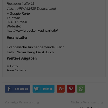
über Websites hinweg verfolgen.
Rurauenstraße 11
Cookie-Informationen anzeigen
Jülich
,
NRW
52428
Deutschland
+ Google Karte
Ext
Externe Medien (6)
Telefon:
02461 97950
Inhalte von Videoplattformen und Social-Media-Plattformen werden
Website:
standardmäßig blockiert. Wenn Cookies von externen Medien akzeptiert
http://www.brueckenkopf-park.de/
werden, bedarf der Zugriff auf diese Inhalte keiner manuellen Einwilligung
Veranstalter
mehr.
Cookie-Informationen anzeigen
Evangelische Kirchengemeinde Jülich
Datenschutzerklärung
Impressum
powered by Borlabs Cookie
Kath. Pfarrei Heilig Geist Jülich
Weitere Angaben
© Foto
Arne Schenk
Facebook
Twitter
Vorherige Veranstaltung
Nächste Veranstaltung