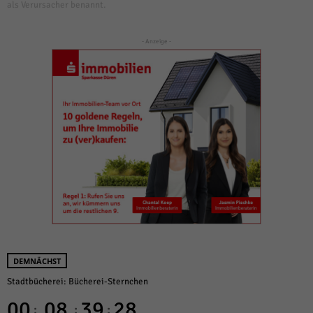
als Verursacher benannt.
- Anzeige -
DEMNÄCHST
Stadtbücherei: Bücherei-Sternchen
00
08
39
28
:
:
: