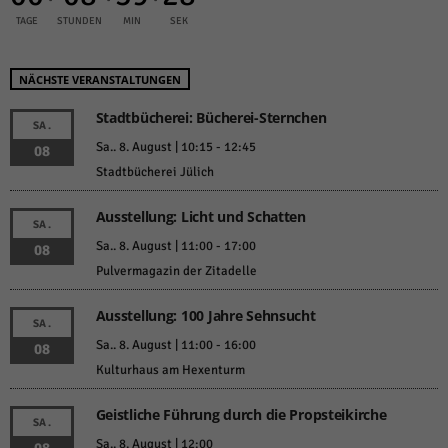
TAGE
STUNDEN
MIN
SEK
NÄCHSTE VERANSTALTUNGEN
Stadtbücherei: Bücherei-Sternchen
SA.
Sa.. 8. August | 10:15
-
12:45
08
Stadtbücherei Jülich
Ausstellung: Licht und Schatten
SA.
Sa.. 8. August | 11:00
-
17:00
08
Pulvermagazin der Zitadelle
Ausstellung: 100 Jahre Sehnsucht
SA.
Sa.. 8. August | 11:00
-
16:00
08
Kulturhaus am Hexenturm
Geistliche Führung durch die Propsteikirche
SA.
Sa.. 8. August | 12:00