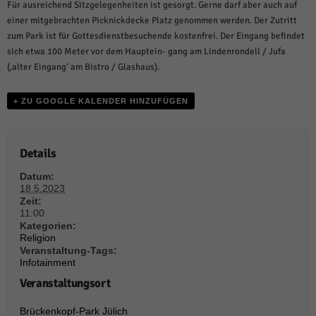
weitere Informationen anzeigen lassen und so nur bestimmte Cookies
Für ausreichend Sitzgelegenheiten ist gesorgt. Gerne darf aber auch auf
auswählen.
einer mitgebrachten Picknickdecke Platz genommen werden. Der Zutritt
zum Park ist für Gottesdienstbesuchende kostenfrei. Der Eingang befindet
Alle akzeptieren
Speichern und weiter
sich etwa 100 Meter vor dem Hauptein- gang am Lindenrondell / Jufa
(‚alter Eingang‘ am Bistro / Glashaus).
Zurück
Datenschutzeinstellungen
Essenziell (1)
+ ZU GOOGLE KALENDER HINZUFÜGEN
Essenzielle Cookies ermöglichen grundlegende Funktionen und sind für die
einwandfreie Funktion der Website erforderlich.
Details
Cookie-Informationen anzeigen
Datum:
Sta
Statistiken (1)
18.5.2023
Zeit:
Statistik Cookies erfassen Informationen anonym. Diese Informationen helfen
11:00
uns zu verstehen, wie unsere Besucher unsere Website nutzen.
Kategorien:
Religion
Cookie-Informationen anzeigen
Veranstaltung-Tags:
Infotainment
Mar
Marketing (1)
Veranstaltungsort
Marketing-Cookies werden von Drittanbietern oder Publishern verwendet,
um personalisierte Werbung anzuzeigen. Sie tun dies, indem sie Besucher
Brückenkopf-Park Jülich