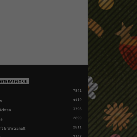
EBTE KATEGORIE
7841
4419
n
3798
ichten
2899
ne
2811
ft & Wirtschaft
2147