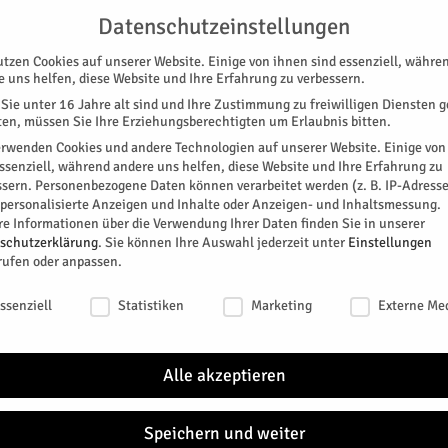
G
UNTERSTÜTZEN
KONTAKT
DATENSCHUTZ
IMPRESSUM
Datenschutzeinstellungen
utzen Cookies auf unserer Website. Einige von ihnen sind essenziell, währe
e uns helfen, diese Website und Ihre Erfahrung zu verbessern.
Sie unter 16 Jahre alt sind und Ihre Zustimmung zu freiwilligen Diensten 
en, müssen Sie Ihre Erziehungsberechtigten um Erlaubnis bitten.
erwenden Cookies und andere Technologien auf unserer Website. Einige von
essenziell, während andere uns helfen, diese Website und Ihre Erfahrung zu
ssern.
Personenbezogene Daten können verarbeitet werden (z. B. IP-Adresse
SPEZIAL
E-PAPER
KINO
GALERIE
TERM
r personalisierte Anzeigen und Inhalte oder Anzeigen- und Inhaltsmessung.
re Informationen über die Verwendung Ihrer Daten finden Sie in unserer
DEM
schutzerklärung
.
Sie können Ihre Auswahl jederzeit unter
Einstellungen
rufen oder anpassen.
Stadt
schutzeinstellungen
0
ssenziell
Statistiken
Marketing
Externe Me
„Digitale Montagsrunde“
TAGE
Alle akzeptieren
itter
NÄC
Speichern und weiter
SA.