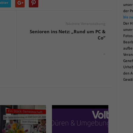
itter
unse
r manuellen Einwilligung mehr.
der P
Cookie-Informationen anzeigen
bis z
Datenschutzerklärung
Im
red by Borlabs Cookie
Der H
Nächste Veranstaltung
unver
Senioren ins Netz: „Rund um PC &
Fotos
Co“
Bearb
aufbe
»
Veran
Geneh
Urheb
den A
Gewäh