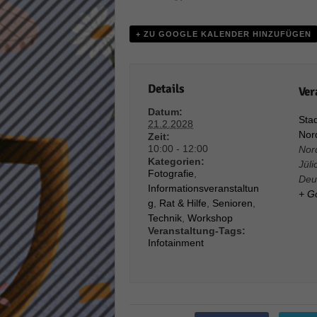
Daten
Ess
+ ZU GOOGLE KALENDER HINZUFÜGEN
Essen
Funkt
Details
Ver
Stat
Datum:
Stad
21.2.2028
Stati
Nord
Zeit:
wie u
10:00 - 12:00
Nor
Kategorien:
Jüli
Fotografie
,
Deu
Informationsveranstaltun
Mar
+ G
g
,
Rat & Hilfe
,
Senioren
,
Technik
,
Workshop
Marke
Veranstaltung-Tags:
Werbu
Infotainment
Ext
Inhal
Wenn 