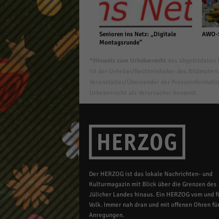
Senioren ins Netz: „Digitale
AWO-S
Montagsrunde“
*Hinweis zum Urheberrecht
des abgebildeten B
Ist der Urheber/Rechteinhaber des Bildmaterial
Veranstalter/Übersender der Presseinformatio
Urheberrecht als Verursacher benannt.
Der HERZOG ist das lokale Nachrichten- und
Kulturmagazin mit Blick über die Grenzen des
Jülicher Landes hinaus. Ein HERZOG vom und fü
Volk. Immer nah dran und mit offenen Ohren für
Anregungen.