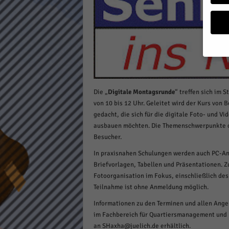
a
g
a
z
i
n
Wenn 
möcht
Die „
Digitale Montagsrunde
“ treffen sich im 
Wir v
von 10 bis 12 Uhr. Geleitet wird der Kurs von 
sind 
verbe
gedacht, die sich für die digitale Foto- und V
B. fü
ausbauen möchten. Die Themenschwerpunkte o
Weite
Besucher.
Daten
Hier 
In praxisnahen Schulungen werden auch PC-Anw
Einwi
Briefvorlagen, Tabellen und Präsentationen. 
lasse
Fotoorganisation im Fokus, einschließlich des
Teilnahme ist ohne Anmeldung möglich.
Al
Informationen zu den Terminen und allen Angeb
im Fachbereich für Quartiersmanagement und M
Sp
an SHaxha@juelich.de erhältlich.