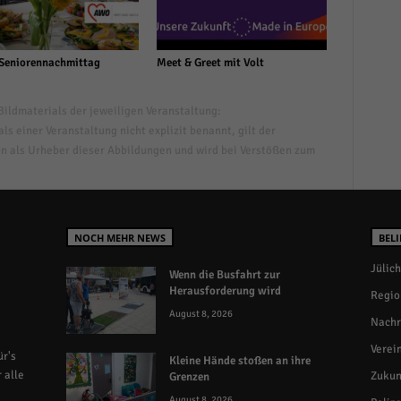
eniorennachmittag
Meet & Greet mit Volt
ildmaterials der jeweiligen Veranstaltung:
s einer Veranstaltung nicht explizit benannt, gilt der
n als Urheber dieser Abbildungen und wird bei Verstößen zum
NOCH MEHR NEWS
BELI
Jülich
Wenn die Busfahrt zur
Herausforderung wird
Regio
August 8, 2026
Nachr
Verei
r's
Kleine Hände stoßen an ihre
 alle
Zukun
Grenzen
August 8, 2026