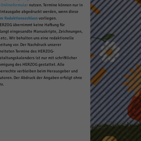
r
Onlineformular
nutzen. Termine können nur in
rintausgabe abgedruckt werden, wenn diese
um Redaktionsschluss
vorliegen.
pressum
ERZOG übernimmt keine Haftung für
langt eingesandte Manuskripte, Zeichnungen,
 etc.. Wir behalten uns eine redaktionelle
eitung vor. Der Nachdruck unserer
reiteten Termine des HERZOG-
staltungskalenders ist nur mit schriftlicher
migung des HERZOG gestattet. Alle
errechte verbleiben beim Herausgeber und
utoren. Der Abdruck der Angaben erfolgt ohne
r.