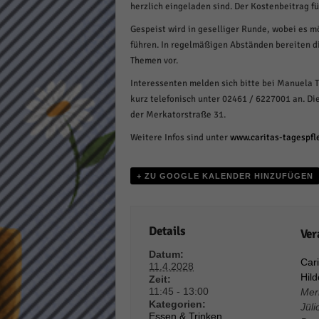
herzlich eingeladen sind. Der Kostenbeitrag f
Daten
Ess
Gespeist wird in geselliger Runde, wobei es m
führen. In regelmäßigen Abständen bereiten d
Essen
Funkt
Themen vor.
Interessenten melden sich bitte bei Manuela 
kurz telefonisch unter 02461 / 6227001 an. Die
Stat
der Merkatorstraße 31.
Stati
Weitere Infos sind unter
www.caritas-tagespfl
wie u
+ ZU GOOGLE KALENDER HINZUFÜGEN
Mar
Marke
Details
Ver
Werbu
Datum:
Cari
11.4.2028
Hil
Zeit:
Ext
11:45 - 13:00
Mer
Kategorien:
Inhal
Jüli
Essen & Trinken
,
Wenn 