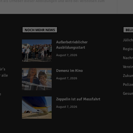
n als Urheber dieser Abbildungen und wird bei Verstößen zum
NOCH MEHR NEWS
BELI
Jülich
Außerbetrieblicher
Ausbildungsstart
Regio
August 7, 2026
Nachr
Verei
r's
Demenz im Kino
 alle
Zukun
August 7, 2026
Polize
Gesun
e
Zeppelin ist auf Messfahrt
August 7, 2026