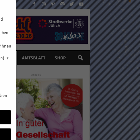
nd
geben
 ihnen
n), z.
INE
AMTSBLATT
SHOP
- Anzeige -
dien