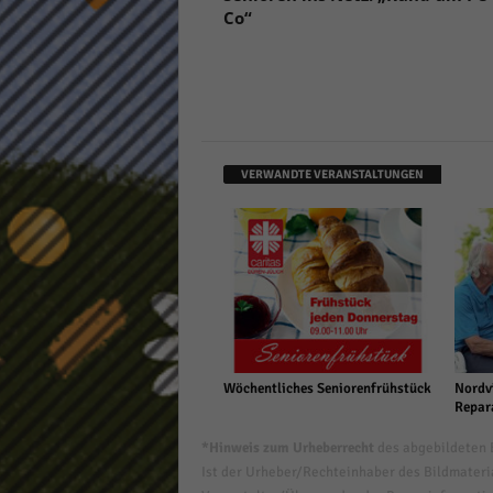
Co“
VERWANDTE VERANSTALTUNGEN
Wöchentliches Seniorenfrühstück
Nordvi
Repar
*Hinweis zum Urheberrecht
des abgebildeten B
Ist der Urheber/Rechteinhaber des Bildmaterial