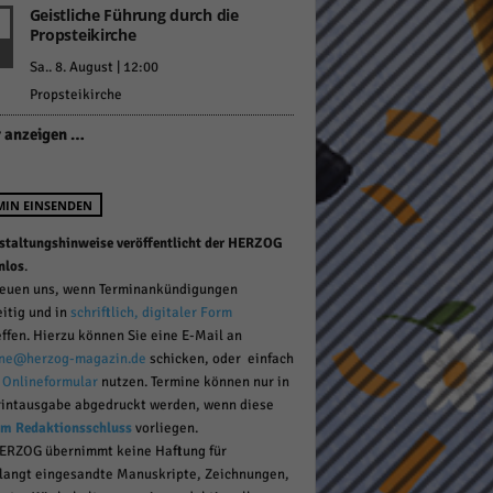
Geistliche Führung durch die
Propsteikirche
Sa.. 8. August | 12:00
pressum
Propsteikirche
 anzeigen …
MIN EINSENDEN
staltungshinweise veröffentlicht der HERZOG
nlos
.
reuen uns, wenn Terminankündigungen
eitig und in
schriftlich, digitaler Form
effen. Hierzu können Sie eine E-Mail an
ne@herzog-magazin.de
schicken, oder einfach
r
Onlineformular
nutzen. Termine können nur in
rintausgabe abgedruckt werden, wenn diese
um Redaktionsschluss
vorliegen.
ERZOG übernimmt keine Haftung für
langt eingesandte Manuskripte, Zeichnungen,