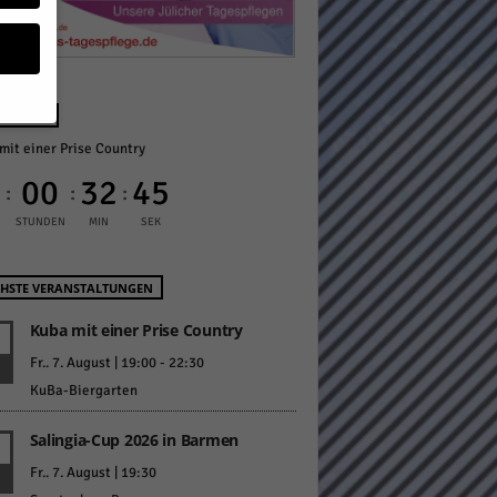
NÄCHST
mit einer Prise Country
geben
0
00
32
44
:
:
:
 ihnen
STUNDEN
MIN
SEK
n), z.
HSTE VERANSTALTUNGEN
Kuba mit einer Prise Country
gen
Fr.. 7. August | 19:00
-
22:30
KuBa-Biergarten
Salingia-Cup 2026 in Barmen
Zurück
Fr.. 7. August | 19:30