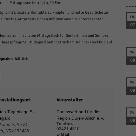
ür das Mittagessen beträgt 4,50 Euro.
schutzeinstellungen
enziell (1)
öglich ist, soziale Kontakte zu knüpfen und nette Gespräche zu
FR.
ie Caritas-Mitarbeiterinnen Informationen zu interessanten
zielle Cookies ermöglichen grundlegende Funktionen und sind für die einwandfreie
07
ion der Website erforderlich.
Cookie-Informationen anzeigen
Thomae zum nächsten Mittagstisch für Seniorinnen und Senioren
 Tagespflege St. Hildegard befindet sich im Jülicher Heckfeld auf
istiken (1)
SA.
stik Cookies erfassen Informationen anonym. Diese Informationen helfen uns zu verste
ege.de
erhältlich.
08
nsere Besucher unsere Website nutzen.
Cookie-Informationen anzeigen
keting (1)
SA.
08
ting-Cookies werden von Drittanbietern oder Publishern verwendet, um personalisie
anstaltungsort
Veranstalter
ng anzuzeigen. Sie tun dies, indem sie Besucher über Websites hinweg verfolgen.
Cookie-Informationen anzeigen
tas-Tagepflege St.
Caritasverband für die
SA.
degard
Region Düren-Jülich e.V.
erne Medien (6)
08
Telefon:
katorstraße 31
02421 4810
te von Videoplattformen und Social-Media-Plattformen werden standardmäßig blocki
ch
,
NRW
52428
E-Mail:
Cookies von externen Medien akzeptiert werden, bedarf der Zugriff auf diese Inhalte