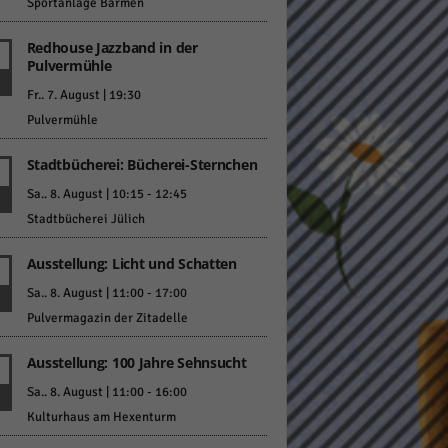
Sportanlage Barmen
Redhouse Jazzband in der
Pulvermühle
Fr.. 7. August | 19:30
Pulvermühle
Statistiken
Stadtbücherei: Bücherei-Sternchen
hen,
Sa.. 8. August | 10:15
-
12:45
Stadtbücherei Jülich
Ausstellung: Licht und Schatten
Marketing
Sa.. 8. August | 11:00
-
17:00
rte
Pulvermagazin der Zitadelle
Ausstellung: 100 Jahre Sehnsucht
Externe Medien
Sa.. 8. August | 11:00
-
16:00
Kulturhaus am Hexenturm
ert.