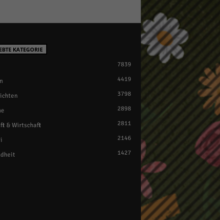
EBTE KATEGORIE
7839
4419
n
3798
ichten
2898
ne
2811
ft & Wirtschaft
2146
i
1427
dheit