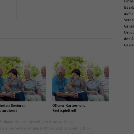
Fotos
Bearb
aufbe
Veran
Geneh
Urheb
den A
Gewäh
ertel: Senioren
Offener Karten- und
aturdienst
Brettspieltreff
ildmaterials der jeweiligen Veranstaltung:
s einer Veranstaltung nicht explizit benannt, gilt der