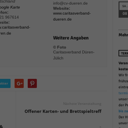
tschland
info@cv-dueren.de
r manuellen Einwilligung mehr.
SA.
oogle Karte
Website:
efon:
Cookie-Informationen anzeigen
www.caritasverband-
08
21 967614
dueren.de
Datenschutzerklärung
Im
red by Borlabs Cookie
site:
.caritasverband-
ren.de
Mehr
Weitere Angaben
© Foto
Caritasverband Düren-
TER
Jülich
Veran
koste
Wir f
frühz
itter
eintr
termi
unse
Nächste Veranstaltung
der P
Offener Karten- und Brettspieltreff
bis z
Der H
unver
 &
»