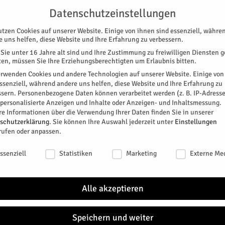
UNTERSTÜTZEN
KONTAKT
DATENSCHUTZ
IMPRESSUM
Datenschutzeinstellungen
utzen Cookies auf unserer Website. Einige von ihnen sind essenziell, währe
e uns helfen, diese Website und Ihre Erfahrung zu verbessern.
Sie unter 16 Jahre alt sind und Ihre Zustimmung zu freiwilligen Diensten 
en, müssen Sie Ihre Erziehungsberechtigten um Erlaubnis bitten.
erwenden Cookies und andere Technologien auf unserer Website. Einige von
essenziell, während andere uns helfen, diese Website und Ihre Erfahrung zu
ssern.
Personenbezogene Daten können verarbeitet werden (z. B. IP-Adresse
SPEZIAL
E-PAPER
KINO
GALERIE
TERM
r personalisierte Anzeigen und Inhalte oder Anzeigen- und Inhaltsmessung.
re Informationen über die Verwendung Ihrer Daten finden Sie in unserer
schutzerklärung
.
Sie können Ihre Auswahl jederzeit unter
Einstellungen
rufen oder anpassen.
schutzeinstellungen
ssenziell
Statistiken
Marketing
Externe Me
 in St. Hildegard
Alle akzeptieren
itter
Speichern und weiter