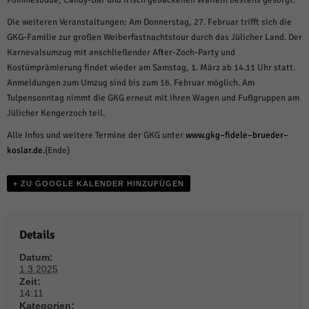
Pommesbude, Candy-Bar und frisch gebackenen Waffeln bestens gesorgt.
über Websites hinweg verfolgen.
Cookie-Informationen anzeigen
Die weiteren Veranstaltungen: Am Donnerstag, 27. Februar trifft sich die
GKG-Familie zur großen Weiberfastnachtstour durch das Jülicher Land. Der
Ext
Externe Medien (6)
Karnevalsumzug mit anschließender After-Zoch-Party und
Kostümprämierung findet wieder am Samstag, 1. März ab 14.11 Uhr statt.
Inhalte von Videoplattformen und Social-Media-Plattformen werden
Anmeldungen zum Umzug sind bis zum 16. Februar möglich. Am
standardmäßig blockiert. Wenn Cookies von externen Medien akzeptiert
werden, bedarf der Zugriff auf diese Inhalte keiner manuellen Einwilligung
Tulpensonntag nimmt die GKG erneut mit ihren Wagen und Fußgruppen am
mehr.
Jülicher Kengerzoch teil.
Cookie-Informationen anzeigen
Alle Infos und weitere Termine der GKG unter
www.gkg
–
fidele
–
brueder
–
Datenschutzerklärung
Impressum
powered by Borlabs Cookie
koslar.de
.
(Ende)
+ ZU GOOGLE KALENDER HINZUFÜGEN
Details
Datum:
1.3.2025
Zeit:
14:11
Kategorien: