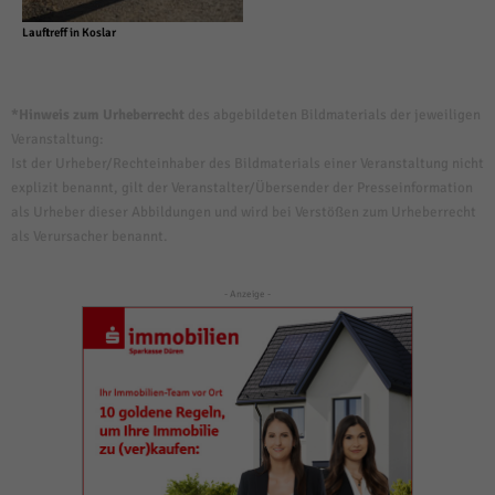
Lauftreff in Koslar
*Hinweis zum Urheberrecht
des abgebildeten Bildmaterials der jeweiligen
Veranstaltung:
Ist der Urheber/Rechteinhaber des Bildmaterials einer Veranstaltung nicht
explizit benannt, gilt der Veranstalter/Übersender der Presseinformation
als Urheber dieser Abbildungen und wird bei Verstößen zum Urheberrecht
als Verursacher benannt.
- Anzeige -