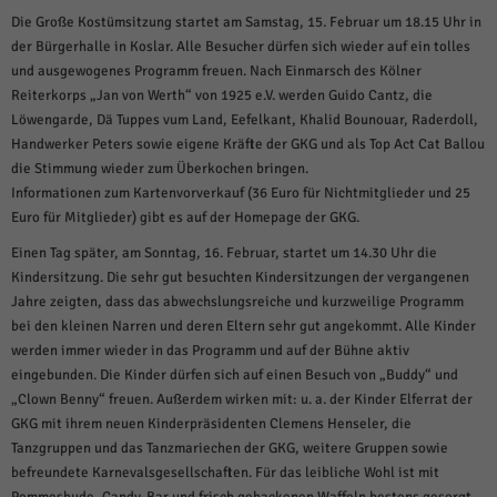
weitere Informationen anzeigen lassen und so nur bestimmte Cookies
auswählen.
Die Große Kostümsitzung startet am Samstag, 15. Februar um 18.15 Uhr in
der Bürgerhalle in Koslar. Alle Besucher dürfen sich wieder auf ein tolles
Alle akzeptieren
Speichern und weiter
und ausgewogenes Programm freuen. Nach Einmarsch des Kölner
Reiterkorps „Jan von Werth“ von 1925 e.V. werden Guido Cantz, die
Zurück
Löwengarde, Dä Tuppes vum Land, Eefelkant, Khalid Bounouar, Raderdoll,
Datenschutzeinstellungen
Handwerker Peters sowie eigene Kräfte der GKG und als Top Act Cat Ballou
Essenziell (1)
die Stimmung wieder zum Überkochen bringen.
Essenzielle Cookies ermöglichen grundlegende Funktionen und sind für die
Informationen zum Kartenvorverkauf (36 Euro für Nichtmitglieder und 25
einwandfreie Funktion der Website erforderlich.
Euro für Mitglieder) gibt es auf der Homepage der GKG.
Cookie-Informationen anzeigen
Einen Tag später, am Sonntag, 16. Februar, startet um 14.30 Uhr die
Kindersitzung. Die sehr gut besuchten Kindersitzungen der vergangenen
Sta
Statistiken (1)
Jahre zeigten, dass das abwechslungsreiche und kurzweilige Programm
bei den kleinen Narren und deren Eltern sehr gut angekommt. Alle Kinder
Statistik Cookies erfassen Informationen anonym. Diese Informationen helfen
uns zu verstehen, wie unsere Besucher unsere Website nutzen.
werden immer wieder in das Programm und auf der Bühne aktiv
eingebunden. Die Kinder dürfen sich auf einen Besuch von „Buddy“ und
Cookie-Informationen anzeigen
„Clown Benny“ freuen. Außerdem wirken mit: u. a. der Kinder Elferrat der
Mar
Marketing (1)
GKG mit ihrem neuen Kinderpräsidenten Clemens Henseler, die
Tanzgruppen und das Tanzmariechen der GKG, weitere Gruppen sowie
Marketing-Cookies werden von Drittanbietern oder Publishern verwendet,
befreundete Karnevalsgesellschaften. Für das leibliche Wohl ist mit
um personalisierte Werbung anzuzeigen. Sie tun dies, indem sie Besucher