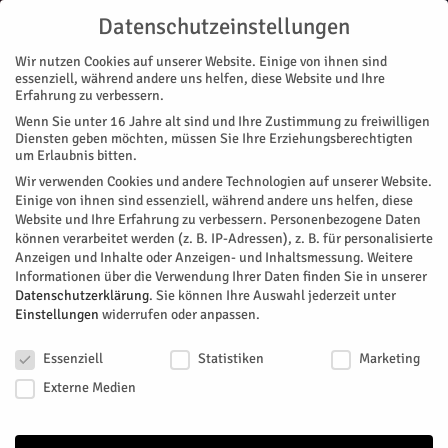
Datenschutzeinstellungen
Wir nutzen Cookies auf unserer Website. Einige von ihnen sind
essenziell, während andere uns helfen, diese Website und Ihre
Erfahrung zu verbessern.
Wenn Sie unter 16 Jahre alt sind und Ihre Zustimmung zu freiwilligen
Start
Diensten geben möchten, müssen Sie Ihre Erziehungsberechtigten
um Erlaubnis bitten.
« Alle Veranstaltungen
Wir verwenden Cookies und andere Technologien auf unserer Website.
Einige von ihnen sind essenziell, während andere uns helfen, diese
Website und Ihre Erfahrung zu verbessern.
Personenbezogene Daten
Diese Veranstaltung hat bereits stattgefunden.
können verarbeitet werden (z. B. IP-Adressen), z. B. für personalisierte
Anzeigen und Inhalte oder Anzeigen- und Inhaltsmessung.
Weitere
Informationen über die Verwendung Ihrer Daten finden Sie in unserer
Sessionstermine der GKG Fidele
Datenschutzerklärung
.
Sie können Ihre Auswahl jederzeit unter
Einstellungen
widerrufen oder anpassen.
Brüder Koslar
Datenschutzeinstellungen
Essenziell
Statistiken
Marketing
Facebook
Twitter
Externe Medien