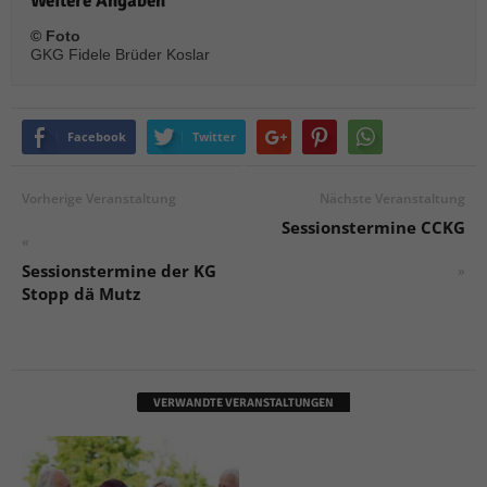
Weitere Angaben
© Foto
GKG Fidele Brüder Koslar
Facebook
Twitter
Vorherige Veranstaltung
Nächste Veranstaltung
Sessionstermine CCKG
«
Sessionstermine der KG
»
Stopp dä Mutz
VERWANDTE VERANSTALTUNGEN