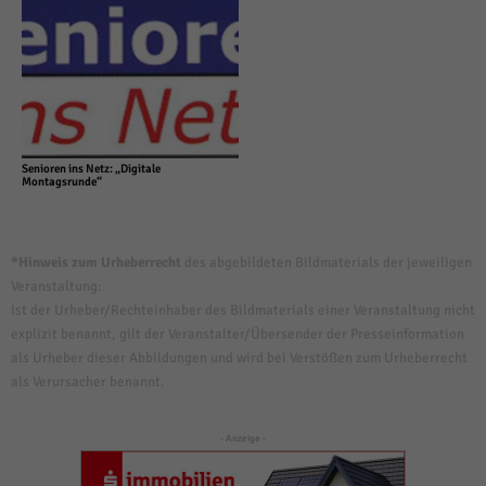
Senioren ins Netz: „Digitale
Montagsrunde“
*Hinweis zum Urheberrecht
des abgebildeten Bildmaterials der jeweiligen
Veranstaltung:
Ist der Urheber/Rechteinhaber des Bildmaterials einer Veranstaltung nicht
explizit benannt, gilt der Veranstalter/Übersender der Presseinformation
als Urheber dieser Abbildungen und wird bei Verstößen zum Urheberrecht
als Verursacher benannt.
- Anzeige -