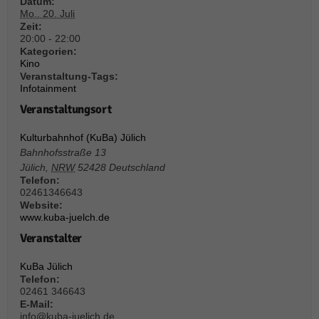
über Websites hinweg verfolgen.
Datum:
Mo.. 20. Juli
Cookie-Informationen anzeigen
Zeit:
20:00 - 22:00
Ext
Externe Medien (6)
Kategorien:
Kino
Inhalte von Videoplattformen und Social-Media-Plattformen werden
Veranstaltung-Tags:
standardmäßig blockiert. Wenn Cookies von externen Medien akzeptiert
Infotainment
werden, bedarf der Zugriff auf diese Inhalte keiner manuellen Einwilligung
Veranstaltungsort
mehr.
Cookie-Informationen anzeigen
Kulturbahnhof (KuBa) Jülich
Bahnhofsstraße 13
Datenschutzerklärung
Impressum
powered by Borlabs Cookie
Jülich
,
NRW
52428
Deutschland
Telefon:
02461346643
Website:
www.kuba-juelch.de
Veranstalter
KuBa Jülich
Telefon:
02461 346643
E-Mail:
info@kuba-juelich.de