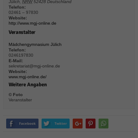
über Websites hinweg verfolgen.
Jülich
,
NRW
52428
Deutschland
Telefon:
Cookie-Informationen anzeigen
02461 – 97830
Website:
Ext
Externe Medien (6)
http://www.mgj-online.de
Veranstalter
Inhalte von Videoplattformen und Social-Media-Plattformen werden
standardmäßig blockiert. Wenn Cookies von externen Medien akzeptiert
werden, bedarf der Zugriff auf diese Inhalte keiner manuellen Einwilligung
Mädchengymnasium Jülich
mehr.
Telefon:
0246197830
Cookie-Informationen anzeigen
E-Mail:
sekretariat@mgj-online.de
Datenschutzerklärung
Impressum
powered by Borlabs Cookie
Website:
www.mgj-online.de/
Weitere Angaben
© Foto
Veranstalter
Facebook
Twitter