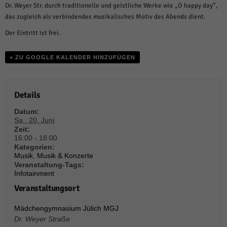
weitere Informationen anzeigen lassen und so nur bestimmte Cookies
Dr. Weyer Str. durch traditionelle und geistliche Werke wie „O happy day“,
auswählen.
das zugleich als verbindendes musikalisches Motiv des Abends dient.
Alle akzeptieren
Speichern und weiter
Der Eintritt ist frei.
Zurück
+ ZU GOOGLE KALENDER HINZUFÜGEN
Datenschutzeinstellungen
Essenziell (1)
Essenzielle Cookies ermöglichen grundlegende Funktionen und sind für die
Details
einwandfreie Funktion der Website erforderlich.
Cookie-Informationen anzeigen
Datum:
Sa.. 20. Juni
Zeit:
Sta
Statistiken (1)
16:00 - 18:00
Kategorien:
Statistik Cookies erfassen Informationen anonym. Diese Informationen helfen
Musik
,
Musik & Konzerte
uns zu verstehen, wie unsere Besucher unsere Website nutzen.
Veranstaltung-Tags:
Cookie-Informationen anzeigen
Infotainment
Veranstaltungsort
Mar
Marketing (1)
Mädchengymnasium Jülich MGJ
Marketing-Cookies werden von Drittanbietern oder Publishern verwendet,
um personalisierte Werbung anzuzeigen. Sie tun dies, indem sie Besucher
Dr. Weyer Straße