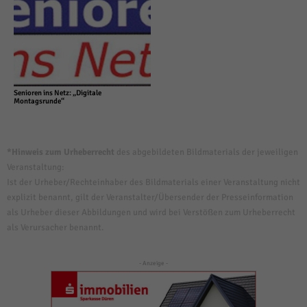
Senioren ins Netz: „Digitale
Montagsrunde“
*Hinweis zum Urheberrecht
des abgebildeten Bildmaterials der jeweiligen
Veranstaltung:
Ist der Urheber/Rechteinhaber des Bildmaterials einer Veranstaltung nicht
explizit benannt, gilt der Veranstalter/Übersender der Presseinformation
als Urheber dieser Abbildungen und wird bei Verstößen zum Urheberrecht
als Verursacher benannt.
- Anzeige -