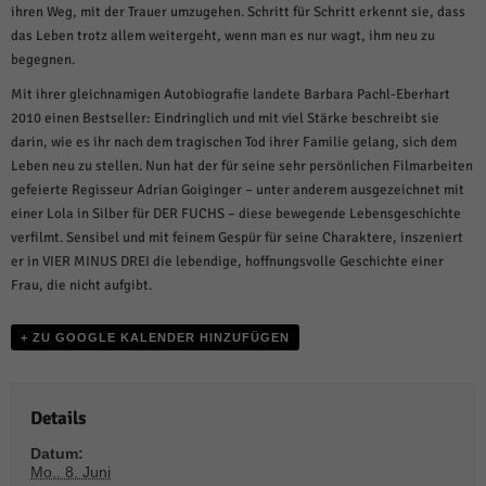
weitere Informationen anzeigen lassen und so nur bestimmte Cookies
ihren Weg, mit der Trauer umzugehen. Schritt für Schritt erkennt sie, dass
auswählen.
das Leben trotz allem weitergeht, wenn man es nur wagt, ihm neu zu
begegnen.
Alle akzeptieren
Speichern und weiter
Mit ihrer gleichnamigen Autobiografie landete Barbara Pachl-Eberhart
Zurück
2010 einen Bestseller: Eindringlich und mit viel Stärke beschreibt sie
Datenschutzeinstellungen
darin, wie es ihr nach dem tragischen Tod ihrer Familie gelang, sich dem
Essenziell (1)
Leben neu zu stellen. Nun hat der für seine sehr persönlichen Filmarbeiten
Essenzielle Cookies ermöglichen grundlegende Funktionen und sind für die
gefeierte Regisseur Adrian Goiginger – unter anderem ausgezeichnet mit
einwandfreie Funktion der Website erforderlich.
einer Lola in Silber für DER FUCHS – diese bewegende Lebensgeschichte
Cookie-Informationen anzeigen
verfilmt. Sensibel und mit feinem Gespür für seine Charaktere, inszeniert
er in VIER MINUS DREI die lebendige, hoffnungsvolle Geschichte einer
Sta
Statistiken (1)
Frau, die nicht aufgibt.
Statistik Cookies erfassen Informationen anonym. Diese Informationen helfen
uns zu verstehen, wie unsere Besucher unsere Website nutzen.
+ ZU GOOGLE KALENDER HINZUFÜGEN
Cookie-Informationen anzeigen
Mar
Marketing (1)
Details
Marketing-Cookies werden von Drittanbietern oder Publishern verwendet,
Datum:
um personalisierte Werbung anzuzeigen. Sie tun dies, indem sie Besucher
Mo.. 8. Juni