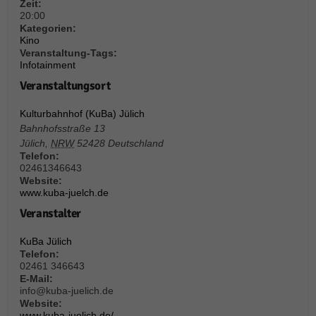
über Websites hinweg verfolgen.
Zeit:
20:00
Cookie-Informationen anzeigen
Kategorien:
Kino
Ext
Externe Medien (6)
Veranstaltung-Tags:
Infotainment
Inhalte von Videoplattformen und Social-Media-Plattformen werden
Veranstaltungsort
standardmäßig blockiert. Wenn Cookies von externen Medien akzeptiert
werden, bedarf der Zugriff auf diese Inhalte keiner manuellen Einwilligung
mehr.
Kulturbahnhof (KuBa) Jülich
Bahnhofsstraße 13
Cookie-Informationen anzeigen
Jülich
,
NRW
52428
Deutschland
Datenschutzerklärung
Impressum
powered by Borlabs Cookie
Telefon:
02461346643
Website:
www.kuba-juelch.de
Veranstalter
KuBa Jülich
Telefon:
02461 346643
E-Mail:
info@kuba-juelich.de
Website:
www.kuba-juelich.de/