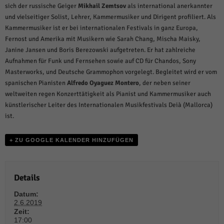
weitere Informationen anzeigen lassen und so nur bestimmte Cookies
sich der russische Geiger
Mikhail Zemtsov
als international anerkannter
auswählen.
und vielseitiger Solist, Lehrer, Kammermusiker und Dirigent profiliert. Als
Kammermusiker ist er bei internationalen Festivals in ganz Europa,
Alle akzeptieren
Speichern und weiter
Fernost und Amerika mit Musikern wie Sarah Chang, Mischa Maisky,
Janine Jansen und Boris Berezowski aufgetreten. Er hat zahlreiche
Zurück
Aufnahmen für Funk und Fernsehen sowie auf CD für Chandos, Sony
Datenschutzeinstellungen
Essenziell (1)
Masterworks, und Deutsche Grammophon vorgelegt. Begleitet wird er vom
spanischen Pianisten
Alfredo Oyaguez Montero
, der neben seiner
Essenzielle Cookies ermöglichen grundlegende Funktionen und sind für die
weltweiten regen Konzerttätigkeit als Pianist und Kammermusiker auch
einwandfreie Funktion der Website erforderlich.
künstlerischer Leiter des Internationalen Musikfestivals Deià (Mallorca)
Cookie-Informationen anzeigen
ist.
Sta
Statistiken (1)
+ ZU GOOGLE KALENDER HINZUFÜGEN
Statistik Cookies erfassen Informationen anonym. Diese Informationen helfen
uns zu verstehen, wie unsere Besucher unsere Website nutzen.
Cookie-Informationen anzeigen
Details
Mar
Marketing (1)
Datum:
2.6.2019
Marketing-Cookies werden von Drittanbietern oder Publishern verwendet,
Zeit:
um personalisierte Werbung anzuzeigen. Sie tun dies, indem sie Besucher
17:00