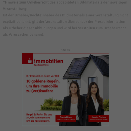
*Hinweis zum Urheberrecht
des abgebildeten Bildmaterials der jeweiligen
Veranstaltung:
Ist der Urheber/Rechteinhaber des Bildmaterials einer Veranstaltung nicht
explizit benannt, gilt der Veranstalter/Übersender der Presseinformation
als Urheber dieser Abbildungen und wird bei Verstößen zum Urheberrecht
als Verursacher benannt.
- Anzeige -