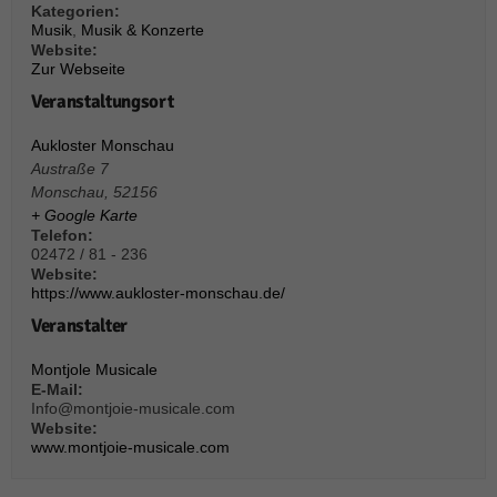
über Websites hinweg verfolgen.
Kategorien:
Musik
,
Musik & Konzerte
Cookie-Informationen anzeigen
Website:
Zur Webseite
Ext
Externe Medien (6)
Veranstaltungsort
Inhalte von Videoplattformen und Social-Media-Plattformen werden
standardmäßig blockiert. Wenn Cookies von externen Medien akzeptiert
Aukloster Monschau
werden, bedarf der Zugriff auf diese Inhalte keiner manuellen Einwilligung
Austraße 7
mehr.
Monschau
,
52156
Cookie-Informationen anzeigen
+ Google Karte
Telefon:
Datenschutzerklärung
Impressum
powered by Borlabs Cookie
02472 / 81 - 236
Website:
https://www.aukloster-monschau.de/
Veranstalter
Montjole Musicale
E-Mail:
Info@montjoie-musicale.com
Website:
www.montjoie-musicale.com