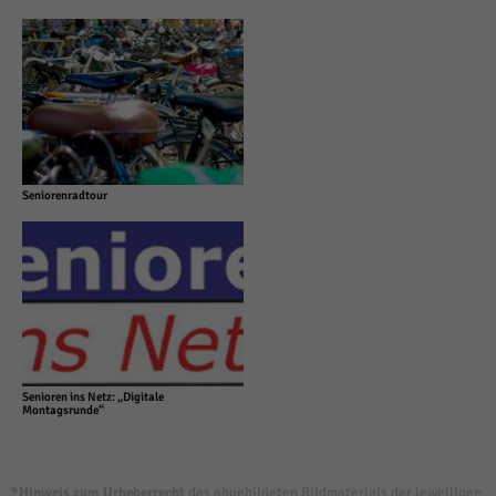
Seniorenradtour
Senioren ins Netz: „Digitale
Montagsrunde“
*Hinweis zum Urheberrecht
des abgebildeten Bildmaterials der jeweiligen