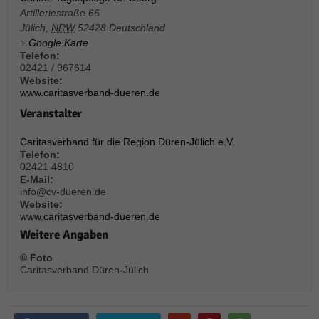
über Websites hinweg verfolgen.
Artilleriestraße 66
Cookie-Informationen anzeigen
Jülich
,
NRW
52428
Deutschland
+ Google Karte
Ext
Externe Medien (6)
Telefon:
02421 / 967614
Inhalte von Videoplattformen und Social-Media-Plattformen werden
Website:
standardmäßig blockiert. Wenn Cookies von externen Medien akzeptiert
www.caritasverband-dueren.de
werden, bedarf der Zugriff auf diese Inhalte keiner manuellen Einwilligung
mehr.
Veranstalter
Cookie-Informationen anzeigen
Caritasverband für die Region Düren-Jülich e.V.
Datenschutzerklärung
Impressum
powered by Borlabs Cookie
Telefon:
02421 4810
E-Mail:
info@cv-dueren.de
Website:
www.caritasverband-dueren.de
Weitere Angaben
© Foto
Caritasverband Düren-Jülich