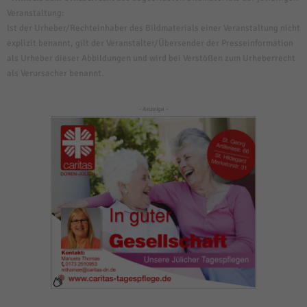
Veranstaltung:
Ist der Urheber/Rechteinhaber des Bildmaterials einer Veranstaltung nicht
explizit benannt, gilt der Veranstalter/Übersender der Presseinformation
als Urheber dieser Abbildungen und wird bei Verstößen zum Urheberrecht
als Verursacher benannt.
- Anzeige -