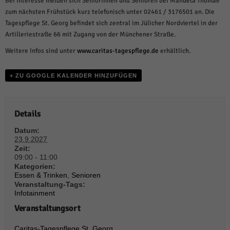
Bei Interesse melden sich Seniorinnen und Senioren bei Manuela Thomae
weitere Informationen anzeigen lassen und so nur bestimmte Cookies
auswählen.
zum nächsten Frühstück kurz telefonisch unter 02461 / 3176501 an. Die
Tagespflege St. Georg befindet sich zentral im Jülicher Nordviertel in der
Alle akzeptieren
Speichern und weiter
Artilleriestraße 66 mit Zugang von der Münchener Straße.
Weitere Infos sind unter
www.caritas-tagespflege.de
erhältlich.
Zurück
Datenschutzeinstellungen
Essenziell (1)
+ ZU GOOGLE KALENDER HINZUFÜGEN
Essenzielle Cookies ermöglichen grundlegende Funktionen und sind für die
einwandfreie Funktion der Website erforderlich.
Cookie-Informationen anzeigen
Details
Datum:
Sta
Statistiken (1)
23.9.2027
Zeit:
Statistik Cookies erfassen Informationen anonym. Diese Informationen helfen
09:00 - 11:00
uns zu verstehen, wie unsere Besucher unsere Website nutzen.
Kategorien:
Cookie-Informationen anzeigen
Essen & Trinken
,
Senioren
Veranstaltung-Tags:
Infotainment
Mar
Marketing (1)
Veranstaltungsort
Marketing-Cookies werden von Drittanbietern oder Publishern verwendet,
um personalisierte Werbung anzuzeigen. Sie tun dies, indem sie Besucher
Caritas-Tagespflege St. Georg