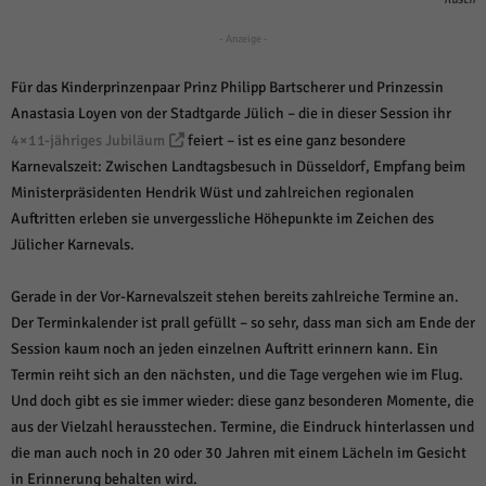
weitere Informationen anzeigen lassen und so nur bestimmte Cookies
auswählen.
- Anzeige -
Alle akzeptieren
Speichern und weiter
Für das Kinderprinzenpaar Prinz Philipp Bartscherer und Prinzessin
Zurück
Anastasia Loyen von der Stadtgarde Jülich – die in dieser Session ihr
Datenschutzeinstellungen
4×11-jähriges Jubiläum
feiert – ist es eine ganz besondere
Essenziell (1)
Karnevalszeit: Zwischen Landtagsbesuch in Düsseldorf, Empfang beim
Essenzielle Cookies ermöglichen grundlegende Funktionen und sind für die
Ministerpräsidenten Hendrik Wüst und zahlreichen regionalen
einwandfreie Funktion der Website erforderlich.
Auftritten erleben sie unvergessliche Höhepunkte im Zeichen des
Cookie-Informationen anzeigen
Jülicher Karnevals.
Sta
Statistiken (1)
Gerade in der Vor-Karnevalszeit stehen bereits zahlreiche Termine an.
Statistik Cookies erfassen Informationen anonym. Diese Informationen helfen
Der Terminkalender ist prall gefüllt – so sehr, dass man sich am Ende der
uns zu verstehen, wie unsere Besucher unsere Website nutzen.
Session kaum noch an jeden einzelnen Auftritt erinnern kann. Ein
Cookie-Informationen anzeigen
Termin reiht sich an den nächsten, und die Tage vergehen wie im Flug.
Und doch gibt es sie immer wieder: diese ganz besonderen Momente, die
Mar
Marketing (1)
aus der Vielzahl herausstechen. Termine, die Eindruck hinterlassen und
Marketing-Cookies werden von Drittanbietern oder Publishern verwendet,
die man auch noch in 20 oder 30 Jahren mit einem Lächeln im Gesicht
um personalisierte Werbung anzuzeigen. Sie tun dies, indem sie Besucher
in Erinnerung behalten wird.