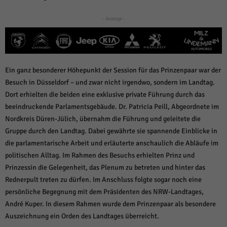
über Websites hinweg verfolgen.
Cookie-Informationen anzeigen
- Anzeige -
Ext
Externe Medien (6)
Inhalte von Videoplattformen und Social-Media-Plattformen werden
standardmäßig blockiert. Wenn Cookies von externen Medien akzeptiert
Ein ganz besonderer Höhepunkt der Session für das Prinzenpaar war der
werden, bedarf der Zugriff auf diese Inhalte keiner manuellen Einwilligung
mehr.
Besuch in Düsseldorf – und zwar nicht irgendwo, sondern im Landtag.
Cookie-Informationen anzeigen
Dort erhielten die beiden eine exklusive private Führung durch das
beeindruckende Parlamentsgebäude. Dr. Patricia Peill, Abgeordnete im
Datenschutzerklärung
Impressum
powered by Borlabs Cookie
Nordkreis Düren-Jülich, übernahm die Führung und geleitete die
Gruppe durch den Landtag. Dabei gewährte sie spannende Einblicke in
die parlamentarische Arbeit und erläuterte anschaulich die Abläufe im
politischen Alltag. Im Rahmen des Besuchs erhielten Prinz und
Prinzessin die Gelegenheit, das Plenum zu betreten und hinter das
Rednerpult treten zu dürfen. Im Anschluss folgte sogar noch eine
persönliche Begegnung mit dem Präsidenten des NRW-Landtages,
André Kuper. In diesem Rahmen wurde dem Prinzenpaar als besondere
Auszeichnung ein Orden des Landtages überreicht.