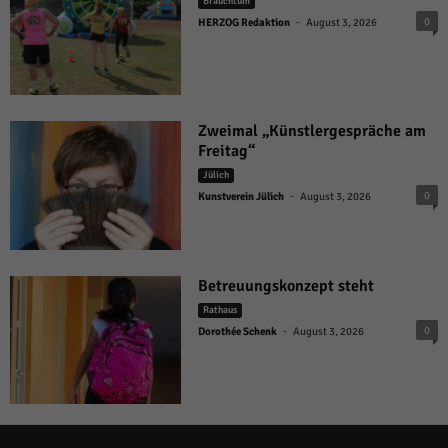
Brauchtum
-
0
HERZOG Redaktion
August 3, 2026
Zweimal „Künstlergespräche am
Freitag“
Jülich
-
0
Kunstverein Jülich
August 3, 2026
Betreuungskonzept steht
Rathaus
-
0
Dorothée Schenk
August 3, 2026