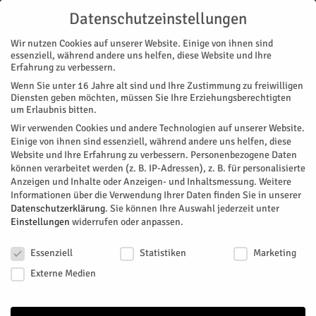
Datenschutzeinstellungen
Wir nutzen Cookies auf unserer Website. Einige von ihnen sind
essenziell, während andere uns helfen, diese Website und Ihre
Erfahrung zu verbessern.
Wenn Sie unter 16 Jahre alt sind und Ihre Zustimmung zu freiwilligen
Start
Nachrichten
Brauchtum
Schnick, Schnack, Schnuck mit dem Ministerpräsidenten
Diensten geben möchten, müssen Sie Ihre Erziehungsberechtigten
NACHRICHTEN
BRAUCHTUM
STADTTEILE
JÜLICH
REGION
MAGAZIN
um Erlaubnis bitten.
VEREINE
Wir verwenden Cookies und andere Technologien auf unserer Website.
Schnick, Schnack, Schnuck mit dem
Einige von ihnen sind essenziell, während andere uns helfen, diese
Website und Ihre Erfahrung zu verbessern.
Personenbezogene Daten
Ministerpräsidenten
können verarbeitet werden (z. B. IP-Adressen), z. B. für personalisierte
Anzeigen und Inhalte oder Anzeigen- und Inhaltsmessung.
Weitere
Informationen über die Verwendung Ihrer Daten finden Sie in unserer
Für Prinz Philipp und Prinzessin Anastasia steht jetzt das
Datenschutzerklärung
.
Sie können Ihre Auswahl jederzeit unter
Finale ihrer närrischen Amtszeit ins Haus. Über 30 Auftritte
Einstellungen
widerrufen oder anpassen.
und vor allem besondere Erlebnisse haben sie hinter sich,
Datenschutzeinstellungen
darunter der Besuch im Landtag bei Patricia Peill,
Essenziell
Statistiken
Marketing
Abgeordnete für den Nordkreis Düren-Jülich, und das
Externe Medien
Zusammentreffen mit Ministerpräsidenten Hendrik Wüst.
Aber eines bleibt im Mittelpunkt: der Spaß am Karneval – und
Erinnerungen, die weit über diese Session hinaus bleiben