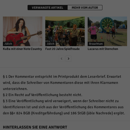
VERWANDTE ARTIKEL
MEHR VOM AUTOR
Jülich
Jülich
Brauchtum
KuBa mit einer Note Country
Fast 20 Jahre Spielfreude
Lazarus mit Sternchen
§ 1 Der Kommentar entspricht im Printprodukt dem Leserbrief. Erwartet
wird, dass die Schreiber von Kommentaren diese mit ihren Klarnamen
unterzeichnen.
§ 2 Ein Recht auf Veröffentlichung besteht nicht.
§ 3 Eine Veröffentlichung wird verweigert, wenn der Schreiber nicht zu
identifizieren ist und sich aus der Veröffentlichung des Kommentares aus
den §§< 824 BGB (Kreditgefährdung) und 186 StGB (üble Nachrede) ergibt.
HINTERLASSEN SIE EINE ANTWORT