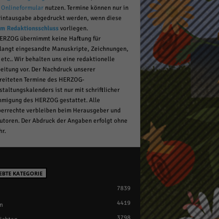
r
Onlineformular
nutzen. Termine können nur in
rintausgabe abgedruckt werden, wenn diese
um Redaktionsschluss
vorliegen.
pressum
ERZOG übernimmt keine Haftung für
langt eingesandte Manuskripte, Zeichnungen,
 etc.. Wir behalten uns eine redaktionelle
eitung vor. Der Nachdruck unserer
reiteten Termine des HERZOG-
staltungskalenders ist nur mit schriftlicher
migung des HERZOG gestattet. Alle
errechte verbleiben beim Herausgeber und
utoren. Der Abdruck der Angaben erfolgt ohne
r.
EBTE KATEGORIE
7839
4419
n
3798