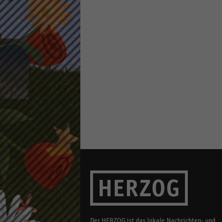
keine
powe
Der HERZOG ist das lokale Nachrichten- und