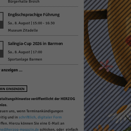
Bürgerhalle Broich
Englischsprachige Führung
Sa.. 8. August | 15:00
-
16:30
Museum Zitadelle
Salingia-Cup 2026 in Barmen
Statistiken
Sa.. 8. August | 17:00
hen,
Sportanlage Barmen
 anzeigen …
Marketing
MIN EINSENDEN
rte
staltungshinweise veröffentlicht der HERZOG
nlos
.
reuen uns, wenn Terminankündigungen
Externe Medien
eitig und in
schriftlich, digitaler Form
effen. Hierzu können Sie eine E-Mail an
ert.
ne@herzog-magazin.de
schicken, oder einfach