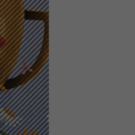
Daten
Ess
Essen
Funkt
Stat
Stati
wie u
Mar
Marke
Werbu
Ext
Inhal
Wenn 