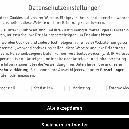
G
UNTERSTÜTZEN
KONTAKT
DATENSCHUTZ
IMPRESSUM
Datenschutzeinstellungen
utzen Cookies auf unserer Website. Einige von ihnen sind essenziell, währe
e uns helfen, diese Website und Ihre Erfahrung zu verbessern.
Sie unter 16 Jahre alt sind und Ihre Zustimmung zu freiwilligen Diensten 
en, müssen Sie Ihre Erziehungsberechtigten um Erlaubnis bitten.
erwenden Cookies und andere Technologien auf unserer Website. Einige von
essenziell, während andere uns helfen, diese Website und Ihre Erfahrung zu
ssern.
Personenbezogene Daten können verarbeitet werden (z. B. IP-Adresse
SPEZIAL
E-PAPER
KINO
GALERIE
TERM
r personalisierte Anzeigen und Inhalte oder Anzeigen- und Inhaltsmessung.
re Informationen über die Verwendung Ihrer Daten finden Sie in unserer
DEM
schutzerklärung
.
Sie können Ihre Auswahl jederzeit unter
Einstellungen
rufen oder anpassen.
Stadt
schutzeinstellungen
0
ssenziell
Statistiken
Marketing
Externe Me
TAGE
ule GGS West
Alle akzeptieren
NÄC
t.de
|
http://www.ggs-juelich-west.de/
Speichern und weiter
SA.