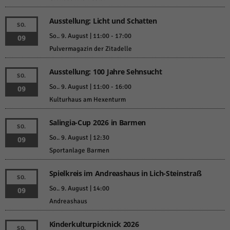
weitere Informationen anzeigen lassen und so nur bestimmte Cookies
auswählen.
Ausstellung: Licht und Schatten
SO.
Alle akzeptieren
Speichern und weiter
So.. 9. August | 11:00
-
17:00
09
Pulvermagazin der Zitadelle
Zurück
Datenschutzeinstellungen
Ausstellung: 100 Jahre Sehnsucht
Essenziell (1)
SO.
So.. 9. August | 11:00
-
16:00
09
Essenzielle Cookies ermöglichen grundlegende Funktionen und sind für die
einwandfreie Funktion der Website erforderlich.
Kulturhaus am Hexenturm
Cookie-Informationen anzeigen
Salingia-Cup 2026 in Barmen
SO.
Sta
Statistiken (1)
So.. 9. August | 12:30
09
Sportanlage Barmen
Statistik Cookies erfassen Informationen anonym. Diese Informationen helfen
uns zu verstehen, wie unsere Besucher unsere Website nutzen.
Spielkreis im Andreashaus in Lich-Steinstraß
Cookie-Informationen anzeigen
SO.
So.. 9. August | 14:00
09
Mar
Marketing (1)
Andreashaus
Marketing-Cookies werden von Drittanbietern oder Publishern verwendet,
um personalisierte Werbung anzuzeigen. Sie tun dies, indem sie Besucher
Kinderkulturpicknick 2026
SO.