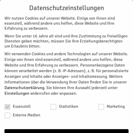
Datenschutzeinstellungen
Wir nutzen Cookies auf unserer Website. Einige von ihnen sind
essenziell, während andere uns helfen, diese Website und Ihre
Erfahrung zu verbessern.
Wenn Sie unter 16 Jahre alt sind und Ihre Zustimmung zu freiwilligen
Start
Diensten geben möchten, müssen Sie Ihre Erziehungsberechtigten
um Erlaubnis bitten.
← Zurück zu Veranstaltungen
Wir verwenden Cookies und andere Technologien auf unserer Website.
Einige von ihnen sind essenziell, während andere uns helfen, diese
Website und Ihre Erfahrung zu verbessern.
Personenbezogene Daten
können verarbeitet werden (z. B. IP-Adressen), z. B. für personalisierte
Heike Reul
Anzeigen und Inhalte oder Anzeigen- und Inhaltsmessung.
Weitere
Informationen über die Verwendung Ihrer Daten finden Sie in unserer
Datenschutzerklärung
.
Sie können Ihre Auswahl jederzeit unter
Einstellungen
widerrufen oder anpassen.
info@kunstgewand.de
www.kunstgewand.de
Datenschutzeinstellungen
Essenziell
Statistiken
Marketing
Externe Medien
Es wurden keine Ergebnisse gefunden.