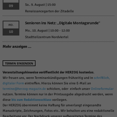
über Websites hinweg verfolgen.
So.. 9. August | 15:00
09
Cookie-Informationen anzeigen
Renaissancegarten der Zitadelle
Ext
Externe Medien (6)
Senioren ins Netz: „Digitale Montagsrunde“
MO.
Inhalte von Videoplattformen und Social-Media-Plattformen werden
Mo.. 10. August | 10:00
-
12:00
10
standardmäßig blockiert. Wenn Cookies von externen Medien akzeptiert
werden, bedarf der Zugriff auf diese Inhalte keiner manuellen Einwilligung
Stadtteilzentrum Nordviertel
mehr.
Mehr anzeigen …
Cookie-Informationen anzeigen
Datenschutzerklärung
Impressum
powered by Borlabs Cookie
TERMIN EINSENDEN
Veranstaltungshinweise veröffentlicht der HERZOG kostenlos
.
Wir freuen uns, wenn Terminankündigungen frühzeitig und in
schriftlich,
digitaler Form
eintreffen. Hierzu können Sie eine E-Mail an
termine@herzog-magazin.de
schicken, oder einfach unser
Onlineformular
nutzen. Termine können nur in der Printausgabe abgedruckt werden, wenn
diese
bis zum Redaktionsschluss
vorliegen.
Der HERZOG übernimmt keine Haftung für unverlangt eingesandte
Manuskripte, Zeichnungen, Fotos etc.. Wir behalten uns eine redaktionelle
Bearbeitung vor. Der Nachdruck unserer aufbereiteten Termine des