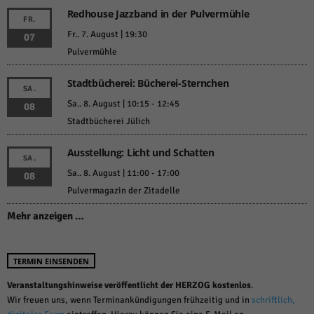
über Websites hinweg verfolgen.
Redhouse Jazzband in der Pulvermühle
FR.
Cookie-Informationen anzeigen
Fr.. 7. August | 19:30
07
Ext
Externe Medien (6)
Pulvermühle
Inhalte von Videoplattformen und Social-Media-Plattformen werden
Stadtbücherei: Bücherei-Sternchen
standardmäßig blockiert. Wenn Cookies von externen Medien akzeptiert
SA.
werden, bedarf der Zugriff auf diese Inhalte keiner manuellen Einwilligung
Sa.. 8. August | 10:15
-
12:45
08
mehr.
Stadtbücherei Jülich
Cookie-Informationen anzeigen
Datenschutzerklärung
Impressum
powered by Borlabs Cookie
Ausstellung: Licht und Schatten
SA.
Sa.. 8. August | 11:00
-
17:00
08
Pulvermagazin der Zitadelle
Mehr anzeigen …
TERMIN EINSENDEN
Veranstaltungshinweise veröffentlicht der HERZOG kostenlos
.
Wir freuen uns, wenn Terminankündigungen frühzeitig und in
schriftlich,