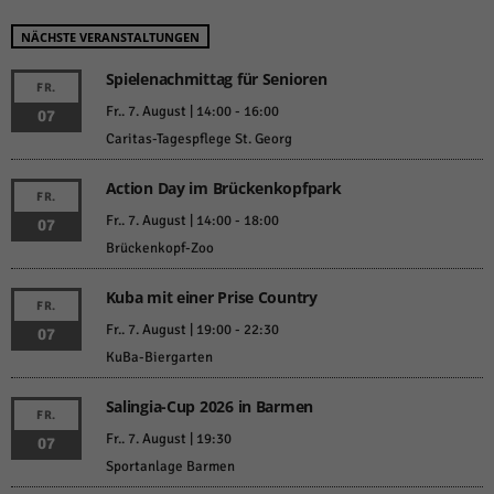
weitere Informationen anzeigen lassen und so nur bestimmte Cookies
auswählen.
NÄCHSTE VERANSTALTUNGEN
Alle akzeptieren
Speichern und weiter
Spielenachmittag für Senioren
FR.
Fr.. 7. August | 14:00
-
16:00
Zurück
07
Datenschutzeinstellungen
Caritas-Tagespflege St. Georg
Essenziell (1)
Action Day im Brückenkopfpark
Essenzielle Cookies ermöglichen grundlegende Funktionen und sind für die
FR.
einwandfreie Funktion der Website erforderlich.
Fr.. 7. August | 14:00
-
18:00
07
Cookie-Informationen anzeigen
Brückenkopf-Zoo
Sta
Statistiken (1)
Kuba mit einer Prise Country
FR.
Statistik Cookies erfassen Informationen anonym. Diese Informationen helfen
Fr.. 7. August | 19:00
-
22:30
07
uns zu verstehen, wie unsere Besucher unsere Website nutzen.
KuBa-Biergarten
Cookie-Informationen anzeigen
Salingia-Cup 2026 in Barmen
Mar
Marketing (1)
FR.
Fr.. 7. August | 19:30
07
Marketing-Cookies werden von Drittanbietern oder Publishern verwendet,
Sportanlage Barmen
um personalisierte Werbung anzuzeigen. Sie tun dies, indem sie Besucher