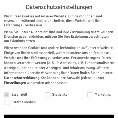
Datenschutzeinstellungen
Wir nutzen Cookies auf unserer Website. Einige von ihnen sind
essenziell, während andere uns helfen, diese Website und Ihre
Erfahrung zu verbessern.
Wenn Sie unter 16 Jahre alt sind und Ihre Zustimmung zu freiwilligen
Start
Diensten geben möchten, müssen Sie Ihre Erziehungsberechtigten
um Erlaubnis bitten.
← Zurück zu Veranstaltungen
Wir verwenden Cookies und andere Technologien auf unserer Website.
Einige von ihnen sind essenziell, während andere uns helfen, diese
Website und Ihre Erfahrung zu verbessern.
Personenbezogene Daten
können verarbeitet werden (z. B. IP-Adressen), z. B. für personalisierte
Rathaus Düren
Anzeigen und Inhalte oder Anzeigen- und Inhaltsmessung.
Weitere
Informationen über die Verwendung Ihrer Daten finden Sie in unserer
Datenschutzerklärung
.
Sie können Ihre Auswahl jederzeit unter
Einstellungen
widerrufen oder anpassen.
+ Google Karte
Datenschutzeinstellungen
Kaiserplatz
Essenziell
Statistiken
Marketing
Düren
,
NRW
52348
Deutschland
Externe Medien
+49 2421 25-0