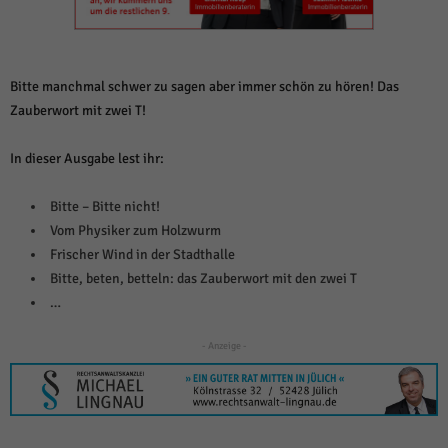
weitere Informationen anzeigen lassen und so nur bestimmte Cookies
auswählen.
Alle akzeptieren
Speichern und weiter
Bitte manchmal schwer zu sagen aber immer schön zu hören! Das
Zurück
Zauberwort mit zwei T!
Datenschutzeinstellungen
Essenziell (1)
In dieser Ausgabe lest ihr:
Essenzielle Cookies ermöglichen grundlegende Funktionen und sind für die
einwandfreie Funktion der Website erforderlich.
Bitte – Bitte nicht!
Cookie-Informationen anzeigen
Vom Physiker zum Holzwurm
Frischer Wind in der Stadthalle
Sta
Statistiken (1)
Bitte, beten, betteln: das Zauberwort mit den zwei T
Statistik Cookies erfassen Informationen anonym. Diese Informationen helfen
…
uns zu verstehen, wie unsere Besucher unsere Website nutzen.
Cookie-Informationen anzeigen
- Anzeige -
Mar
Marketing (1)
Marketing-Cookies werden von Drittanbietern oder Publishern verwendet,
um personalisierte Werbung anzuzeigen. Sie tun dies, indem sie Besucher